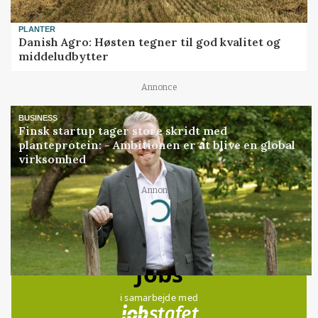
PLANTER
Danish Agro: Høsten tegner til god kvalitet og
middeludbytter
Annonce
BUSINESS
Finsk startup tager store skridt med
planteprotein: - Ambitionen er at blive en global
virksomhed
Annonce
Loading...
Jobs
i samarbejde med