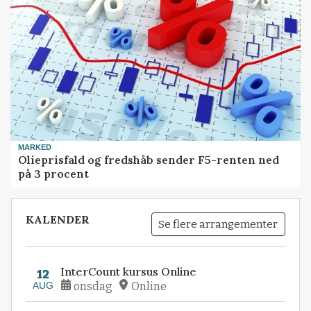
MARKED
Olieprisfald og fredshåb sender F5-renten ned
på 3 procent
KALENDER
Se flere arrangementer
InterCount kursus Online
12
AUG
onsdag
Online