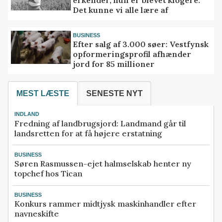
erkender, hun er blevet klogere.
Det kunne vi alle lære af
BUSINESS
Efter salg af 3.000 søer: Vestfynsk
opformeringsprofil afhænder
jord for 85 millioner
MEST LÆSTE
SENESTE NYT
INDLAND
Fredning af landbrugsjord: Landmand går til
landsretten for at få højere erstatning
BUSINESS
Søren Rasmussen-ejet halmselskab henter ny
topchef hos Tican
BUSINESS
Konkurs rammer midtjysk maskinhandler efter
navneskifte