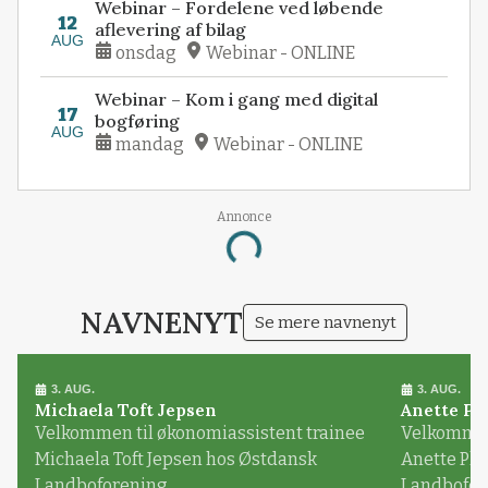
Webinar – Fordelene ved løbende
12
aflevering af bilag
AUG
onsdag
Webinar - ONLINE
Webinar – Kom i gang med digital
17
bogføring
AUG
mandag
Webinar - ONLINE
Annonce
Loading...
NAVNENYT
Se mere navnenyt
3. AUG.
3. AUG.
Michaela Toft Jepsen
Anette Pl
Velkommen til økonomiassistent trainee
Velkommen 
Michaela Toft Jepsen hos Østdansk
Anette Pl
Landboforening
Landbofor