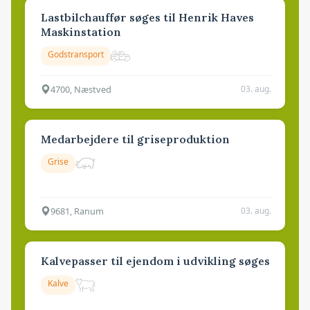
Lastbilchauffør søges til Henrik Haves
Maskinstation
Godstransport
4700, Næstved
03. aug.
Medarbejdere til griseproduktion
Grise
9681, Ranum
03. aug.
Kalvepasser til ejendom i udvikling søges
Kalve