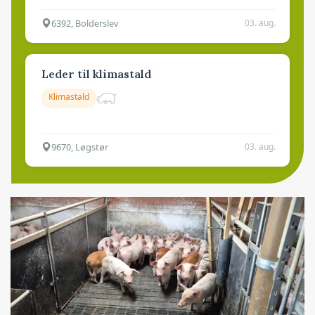
6392, Bolderslev
03. aug.
Leder til klimastald
Klimastald
9670, Løgstør
03. aug.