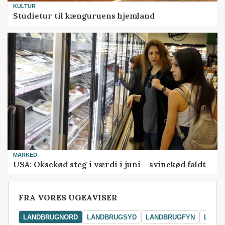
KULTUR
Studietur til kænguruens hjemland
MARKED
USA: Oksekød steg i værdi i juni – svinekød faldt
FRA VORES UGEAVISER
LANDBRUGNORD
LANDBRUGSYD
LANDBRUGFYN
LAND