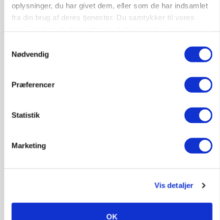
oplysninger, du har givet dem, eller som de har indsamlet
fra din brug af deres tjenester. Du samtykker til vores
cookies, hvis du fortsætter med at anvende vores
hjemmeside.
Samtykkevalg
MASKINER
Nødvendig
Krone åbner XDisc for John Deere og New
Holland
Præferencer
Annonce
MARKED
Statistik
Høstpres kan sænke hvedeprisen yderligere
Annonce
Marketing
Loading...
Vis detaljer
OK