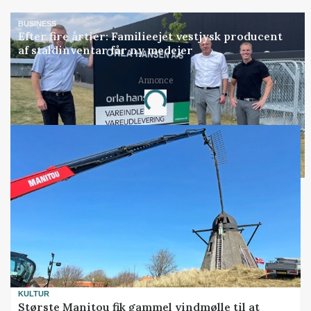
BUSINESS
Efter fire årtier: Familieejet vestjysk producent
af staldinventar får ny medejer
Annonce
Loading...
KULTUR
Største Manitou fik gammel vindmølle til at