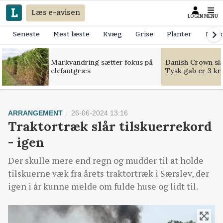
Læs e-avisen
LOGIN
MENU
Seneste
Mest læste
Kvæg
Grise
Planter
Mask
Markvandring sætter fokus på
Danish Crown slår
elefantgræs
Tysk gab er 3 kr
ARRANGEMENT
26-06-2024 13:16
Traktortræk slår tilskuerrekord
- igen
Der skulle mere end regn og mudder til at holde
tilskuerne væk fra årets traktortræk i Særslev, der
igen i år kunne melde om fulde huse og lidt til.