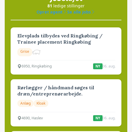
81
ledige stillinger
Opret agent
Se alle jobs
Elevplads tilbydes ved Ringkøbing /
Trainee placement Ringkøbing
Grise
6950, Ringkøbing
06. aug.
NY
Rørlægger / håndmand søges til
dræn/entreprenørarbejde.
Anlæg
Kloak
4690, Haslev
06. aug.
NY