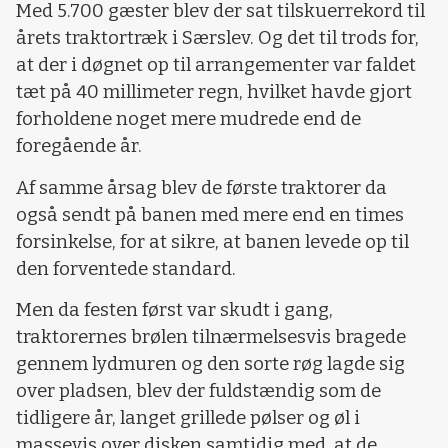
Med 5.700 gæster blev der sat tilskuerrekord til
årets traktortræk i Særslev. Og det til trods for,
at der i døgnet op til arrangementer var faldet
tæt på 40 millimeter regn, hvilket havde gjort
forholdene noget mere mudrede end de
foregående år.
Af samme årsag blev de første traktorer da
også sendt på banen med mere end en times
forsinkelse, for at sikre, at banen levede op til
den forventede standard.
Men da festen først var skudt i gang,
traktorernes brølen tilnærmelsesvis bragede
gennem lydmuren og den sorte røg lagde sig
over pladsen, blev der fuldstændig som de
tidligere år, langet grillede pølser og øl i
massevis over disken samtidig med, at de