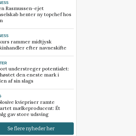
NESS
en Rasmussen-ejet
selskab henter ny topchef hos
an
NESS
kurs rammer midtjysk
inhandler efter navneskifte
TER
ort understreger potentialet:
høstet den eneste mark i
en af sin slags
G
losive kviepriser ramte
artet mælkeproducent: Ét
alg gav store udsving
Se flere nyheder her