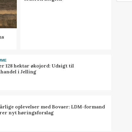
ns
MME
r 128 hektar økojord: Udsigt til
handel i Jelling
dårlige oplevelser med Bovaer: LDM-formand
erer nyt høringsforslag