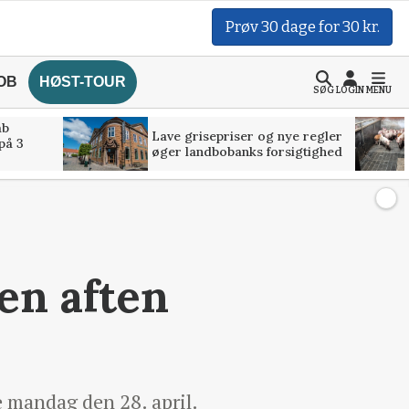
Prøv 30 dage for 30 kr.
OB
HØST-TOUR
SØG
LOGIN
MENU
åb
Lave grisepriser og nye regler
på 3
øger landbobanks forsigtighed
en aften
 mandag den 28. april.