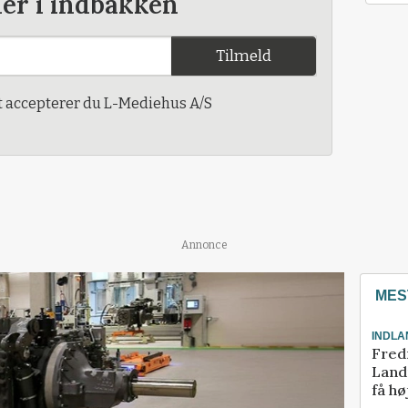
der i indbakken
Tilmeld
t accepterer du L-Mediehus A/S
Annonce
MES
INDLA
Fred
Landm
få hø