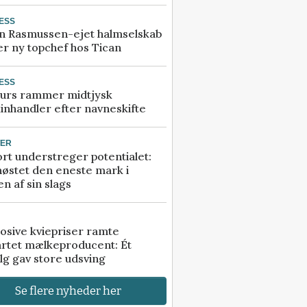
ESS
n Rasmussen-ejet halmselskab
r ny topchef hos Tican
ESS
urs rammer midtjysk
inhandler efter navneskifte
TER
rt understreger potentialet:
høstet den eneste mark i
n af sin slags
osive kviepriser ramte
artet mælkeproducent: Ét
lg gav store udsving
Se flere nyheder her