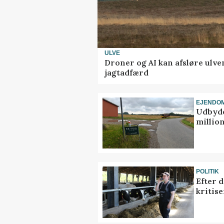
ULVE
Droner og AI kan afsløre ulve
jagtadfærd
EJENDO
Udbyde
million
POLITIK
Efter 
kritis