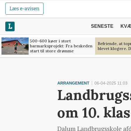
Læs e-avisen
SENESTE
KV
500-600 køer i stort
Befriende, at to
barmarksprojekt: Fra beskeden
blevet klogere. D
start til store drømme
ARRANGEMENT
06-04-2025 11:03
Landbrugss
om 10. kla
Dalum Landbrugsskole afde