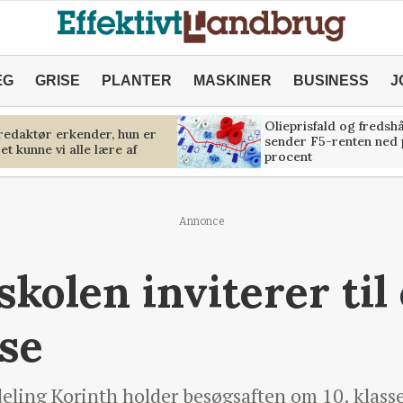
ÆG
GRISE
PLANTER
MASKINER
BUSINESS
J
Olieprisfald og fredsh
predaktør erkender, hun er
sender F5-renten ned 
et kunne vi alle lære af
procent
Annonce
kolen inviterer til 
sse
ling Korinth holder besøgsaften om 10. klasse