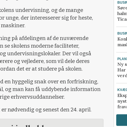
BUSI
Sør
kolens undervisning, og de mange
halm
or unge, der interesserer sig for heste,
Tic
 maskiner.
BUSI
ning på afdelingen af de nuværende
Kon
mask
n se skolens moderne faciliteter,
og undervisningslokaler. Der vil også
PLAN
rere og vejledere, som vil dele deres
Ny s
vordan det er at studere på skolen.
Har 
verd
 en hyggelig snak over en forfriskning,
mål, og man kan få uddybende information
KVÆ
Eksp
øvrige erhvervsuddannelser.
nyst
frav
 er nødvendig og senest den 24. april.