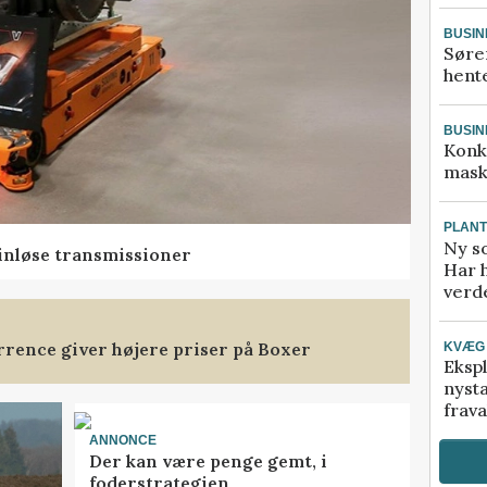
BUSIN
Søre
hente
BUSIN
Konk
mask
PLAN
Ny so
rinløse transmissioner
Har 
verde
rence giver højere priser på Boxer
KVÆG
Ekspl
nyst
frava
ANNONCE
Der kan være penge gemt, i
foderstrategien