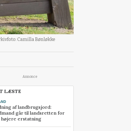
rkivfoto: Camilla Bønløkke
Annonce
T LÆSTE
AND
ning af landbrugsjord:
mand går til landsretten for
å højere erstatning