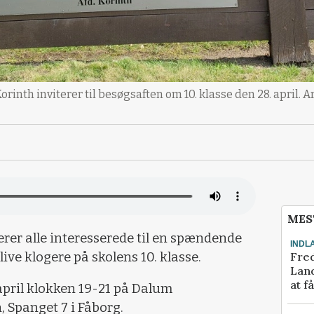
nth inviterer til besøgsaften om 10. klasse den 28. april. A
MES
rer alle interesserede til en spændende
INDL
Fred
ive klogere på skolens 10. klasse.
Land
at f
april klokken 19-21 på Dalum
, Spanget 7 i Fåborg.