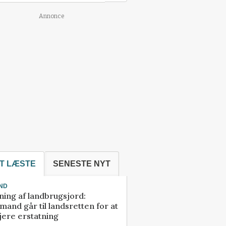
Annonce
T LÆSTE
SENESTE NYT
ND
ning af landbrugsjord:
and går til landsretten for at
jere erstatning