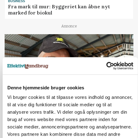
BUSINESS
Fra mark til mur: Byggeriet kan åbne nyt
marked for biokul
Annonce
Denne hjemmeside bruger cookies
Vi bruger cookies til at tilpasse vores indhold og annoncer,
til at vise dig funktioner til sociale medier og til at
POLITIK
analysere vores trafik. Vi deler også oplysninger om din
»Nu stopper I«: Landbrugsdebattør og
brug af vores website med vores partnere inden for
protestgruppe vil demonstrere mod ny
sociale medier, annonceringspartnere og analysepartnere.
gødskningslov
Vores partnere kan kombinere disse data med andre