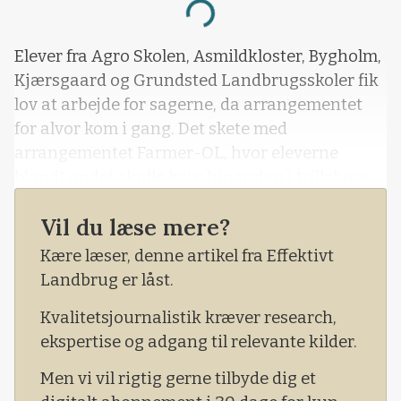
Loading...
Elever fra Agro Skolen, Asmildkloster, Bygholm,
Kjærsgaard og Grundsted Landbrugsskoler fik
lov at arbejde for sagerne, da arrangementet
for alvor kom i gang. Det skete med
arrangementet Farmer-OL, hvor eleverne
blandt andet skulle køre hinanden i trillebøre,
og pløje med håndkraft.
Vil du læse mere?
Kære læser, denne artikel fra Effektivt
Landbrug er låst.
Kvalitetsjournalistik kræver research,
ekspertise og adgang til relevante kilder.
Men vi vil rigtig gerne tilbyde dig et