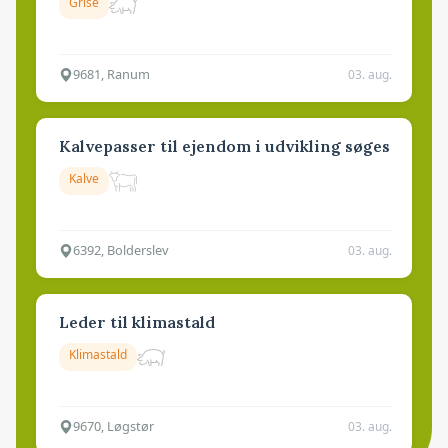
Grise
9681, Ranum
03. aug.
Kalvepasser til ejendom i udvikling søges
Kalve
6392, Bolderslev
03. aug.
Leder til klimastald
Klimastald
9670, Løgstør
03. aug.