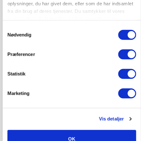
Annonce
oplysninger, du har givet dem, eller som de har indsamlet
fra din brug af deres tjenester. Du samtykker til vores
POLITIK
cookies, hvis du fortsætter med at anvende vores
Folketinget behandler ny gødskningslov: Sådan
hjemmeside.
kan den ændre din bedrift fra 2027
Samtykkevalg
Nødvendig
Annonce
Loading...
Præferencer
Statistik
Marketing
Vis detaljer
OK
KVÆG