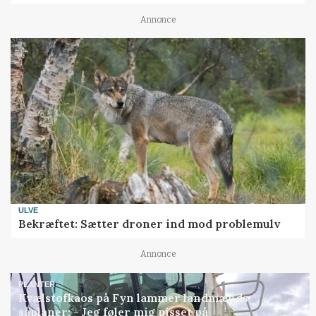
Annonce
ULVE
Bekræftet: Sætter droner ind mod problemulv
Annonce
PLANTER
Kvælstofkaos på Fyn lammer landmænds
såplaner: - Jeg føler mig pisset på