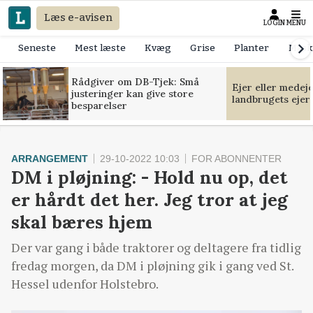
Læs e-avisen
LOGIN
MENU
Seneste
Mest læste
Kvæg
Grise
Planter
Mask
Rådgiver om DB-Tjek: Små
Ejer eller medej
justeringer kan give store
landbrugets ejer
besparelser
ARRANGEMENT
29-10-2022 10:03
FOR ABONNENTER
DM i pløjning: - Hold nu op, det
er hårdt det her. Jeg tror at jeg
skal bæres hjem
Der var gang i både traktorer og deltagere fra tidlig
fredag morgen, da DM i pløjning gik i gang ved St.
Hessel udenfor Holstebro.