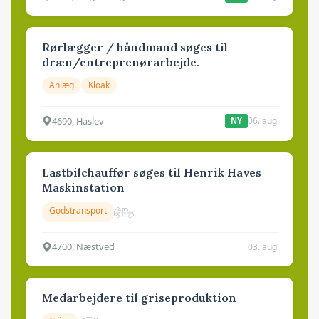
Rørlægger / håndmand søges til
dræn/entreprenørarbejde.
Anlæg
Kloak
4690, Haslev
06. aug.
NY
Lastbilchauffør søges til Henrik Haves
Maskinstation
Godstransport
4700, Næstved
03. aug.
Medarbejdere til griseproduktion