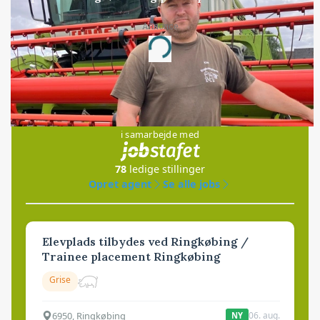
Annonce
Loading...
Jobs
i samarbejde med
78
ledige stillinger
Opret agent
Se alle jobs
Elevplads tilbydes ved Ringkøbing /
Trainee placement Ringkøbing
Grise
6950, Ringkøbing
06. aug.
NY