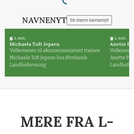
Loading...
NAVNENYT
Se mere navnenyt
3. AUG.
3. AUG.
Michaela Toft Jepsen
Anette Pl
Velkommen til økonomiassistent trainee
Velkommen 
Michaela Toft Jepsen hos Østdansk
Anette Pl
Landboforening
Landbofor
MERE FRA L-