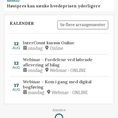
MARKED
Høstpres kan sænke hvedeprisen yderligere
KALENDER
Se flere arrangementer
InterCount kursus Online
12
AUG
onsdag
Online
Webinar – Fordelene ved løbende
12
aflevering af bilag
AUG
onsdag
Webinar - ONLINE
Webinar – Kom i gang med digital
17
bogføring
AUG
mandag
Webinar - ONLINE
Annonce