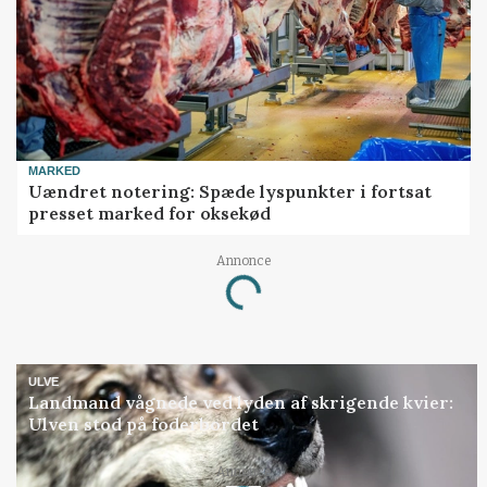
MARKED
Uændret notering: Spæde lyspunkter i fortsat
presset marked for oksekød
Annonce
Loading...
ULVE
Landmand vågnede ved lyden af skrigende kvier:
Ulven stod på foderbordet
Annonce