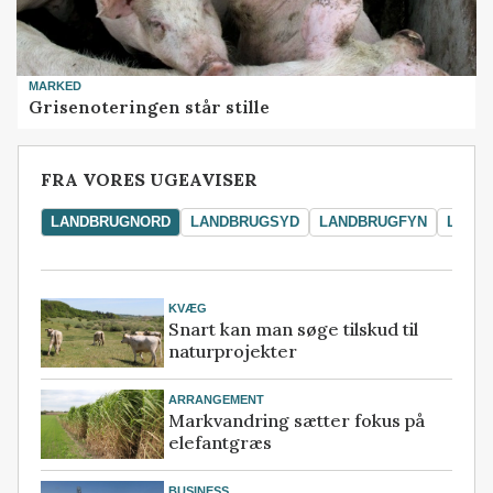
MARKED
Grisenoteringen står stille
FRA VORES UGEAVISER
LANDBRUGNORD
LANDBRUGSYD
LANDBRUGFYN
LAND
KVÆG
Snart kan man søge tilskud til
naturprojekter
ARRANGEMENT
Markvandring sætter fokus på
elefantgræs
BUSINESS