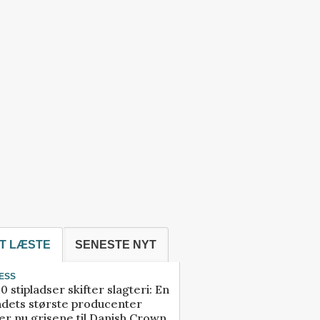
T LÆSTE
SENESTE NYT
ESS
0 stipladser skifter slagteri: En
ndets største producenter
r nu grisene til Danish Crown