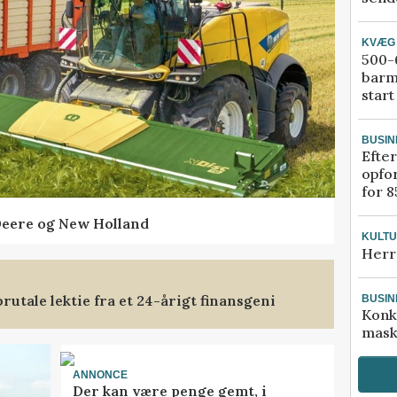
KVÆG
500-6
barm
start
BUSIN
Efter
opfo
for 8
Deere og New Holland
KULT
Herr
rutale lektie fra et 24-årigt finansgeni
BUSIN
Konk
mask
ANNONCE
Der kan være penge gemt, i