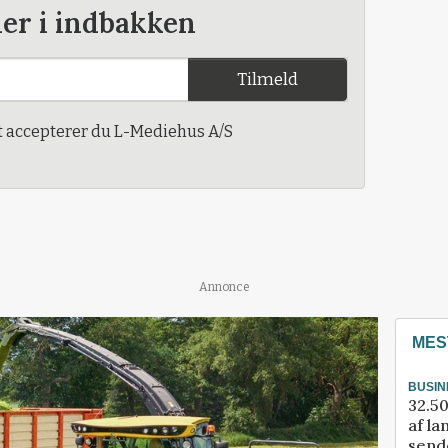
der i indbakken
Tilmeld
t accepterer du L-Mediehus A/S
Annonce
MES
BUSIN
32.50
af la
sende