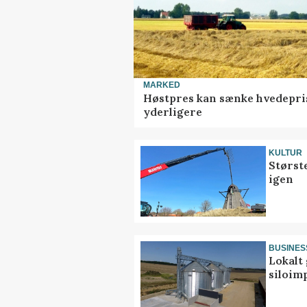
MARKED
Høstpres kan sænke hvedepri
yderligere
KULTUR
Størst
igen
BUSINES
Lokalt 
siloim