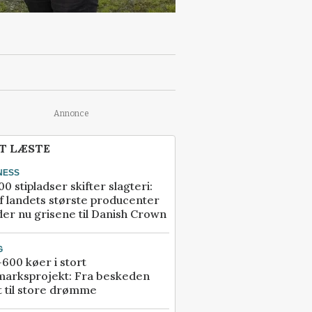
Annonce
T LÆSTE
NESS
00 stipladser skifter slagteri:
f landets største producenter
er nu grisene til Danish Crown
G
600 køer i stort
marksprojekt: Fra beskeden
t til store drømme