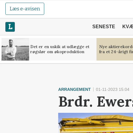
Læs e-avisen
SENESTE
KV
Det er en uskik at udlægge et
Nye aktierekorde
røgslør om økoproduktion
fra et 24-årigt f
ARRANGEMENT
01-11-2023 15:04
Brdr. Ewers