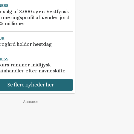
NESS
r salg af 3.000 søer: Vestfynsk
rmeringsprofil afhænder jord
85 millioner
UR
regård holder høstdag
NESS
kurs rammer midtjysk
inhandler efter navneskifte
Se flere nyheder her
Annonce