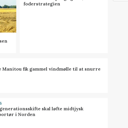
foderstrategien
sen
e Manitou fik gammel vindmølle til at snurre
S
generationsskifte skal løfte midtjysk
portør i Norden