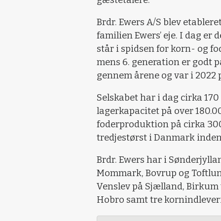
Brdr. Ewers A/S blev etableret
familien Ewers’ eje. I dag er
står i spidsen for korn- og 
mens 6. generation er godt p
gennem årene og var i 2022 p
Selskabet har i dag cirka 17
lagerkapacitet på over 180.0
foderproduktion på cirka 300
tredjestørst i Danmark inden 
Brdr. Ewers har i Sønderjylla
Mommark, Bovrup og Toftlund
Venslev på Sjælland, Birkum 
Hobro samt tre kornindlever