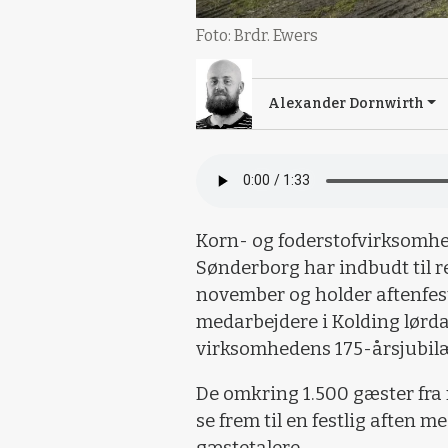
Foto: Brdr. Ewers
Alexander Dornwirth
Korn- og foderstofvirksomhe
Sønderborg har indbudt til r
november og holder aftenfe
medarbejdere i Kolding lørda
virksomhedens 175-årsjubi
De omkring 1.500 gæster fra
se frem til en festlig aften
gæstetalere.