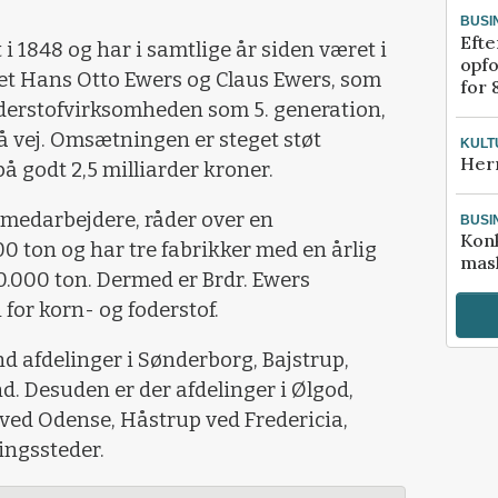
BUSI
Efte
 i 1848 og har i samtlige år siden været i
opfo
 det Hans Otto Ewers og Claus Ewers, som
for 
foderstofvirksomheden som 5. generation,
å vej. Omsætningen er steget støt
KULT
Her
å godt 2,5 milliarder kroner.
0 medarbejdere, råder over en
BUSI
Kon
00 ton og har tre fabrikker med en årlig
mask
.000 ton. Dermed er Brdr. Ewers
for korn- og foderstof.
nd afdelinger i Sønderborg, Bajstrup,
. Desuden er der afdelinger i Ølgod,
ved Odense, Håstrup ved Fredericia,
ingssteder.