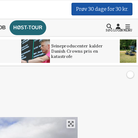
Prøv 30 dage for 30 kr.
OB
HØST-TOUR
SØG
LOGIN
MENU
Svineproducenter kalder
Danish Crowns pris en
katastrofe