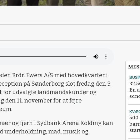
MES
den Brdr. Ewers A/S med hovedkvarter i
BUSI
32.5
eception på Sønderborg slot fredag den 3.
En a
st for udvalgte landmandskunder og
send
g den 11. november for at fejre
læum.
KVÆ
500-
 nær og fjern i Sydbank Arena Kolding kan
bar
star
 med underholdning, mad, musik og