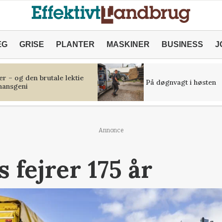
ÆG
GRISE
PLANTER
MASKINER
BUSINESS
J
r – og den brutale lektie
På døgnvagt i høsten
inansgeni
Annonce
 fejrer 175 år