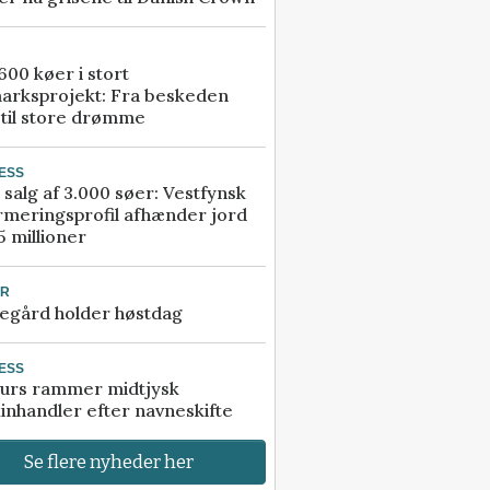
00 køer i stort
arksprojekt: Fra beskeden
 til store drømme
ESS
 salg af 3.000 søer: Vestfynsk
rmeringsprofil afhænder jord
5 millioner
UR
egård holder høstdag
ESS
urs rammer midtjysk
inhandler efter navneskifte
Se flere nyheder her