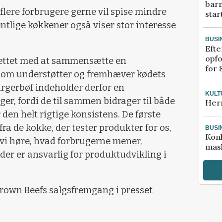
bar
 flere forbrugere gerne vil spise mindre
star
ntlige køkkener også viser stor interesse
BUSI
Efte
opfo
rettet med at sammensætte en
for 
som understøtter og fremhæver kødets
rgerbøf indeholder derfor en
KULT
er, fordi de til sammen bidrager til både
Her
n helt rigtige konsistens. De første
fra de kokke, der tester produkter for os,
BUSI
Kon
l vi høre, hvad forbrugerne mener,
mask
 der er ansvarlig for produktudvikling i
Crown Beefs salgsfremgang i presset