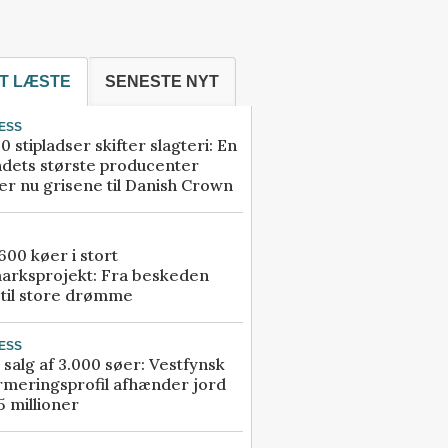
T LÆSTE
SENESTE NYT
ESS
0 stipladser skifter slagteri: En
ndets største producenter
r nu grisene til Danish Crown
00 køer i stort
arksprojekt: Fra beskeden
 til store drømme
ESS
 salg af 3.000 søer: Vestfynsk
rmeringsprofil afhænder jord
5 millioner