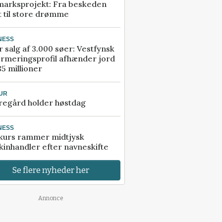
marksprojekt: Fra beskeden
t til store drømme
NESS
r salg af 3.000 søer: Vestfynsk
rmeringsprofil afhænder jord
85 millioner
UR
regård holder høstdag
NESS
kurs rammer midtjysk
inhandler efter navneskifte
Se flere nyheder her
Annonce