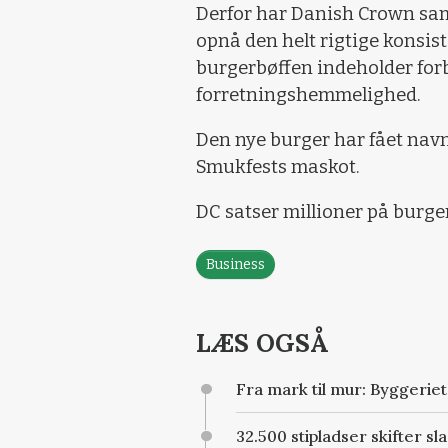
Derfor har Danish Crown sam
opnå den helt rigtige konsis
burgerbøffen indeholder forb
forretningshemmelighed.
Den nye burger har fået navn
Smukfests maskot.
DC satser millioner på burge
Business
LÆS OGSÅ
Fra mark til mur: Byggerie
32.500 stipladser skifter sl