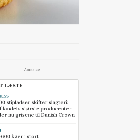
Annonce
T LÆSTE
NESS
00 stipladser skifter slagteri:
f landets største producenter
er nu grisene til Danish Crown
G
600 køer i stort