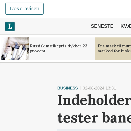
Læs e-avisen
SENESTE
KV
Russisk mælkepris dykker 23
Fra mark til mur
procent
marked for bioku
BUSINESS
02-08-2024 13:31
Indeholder
tester ban