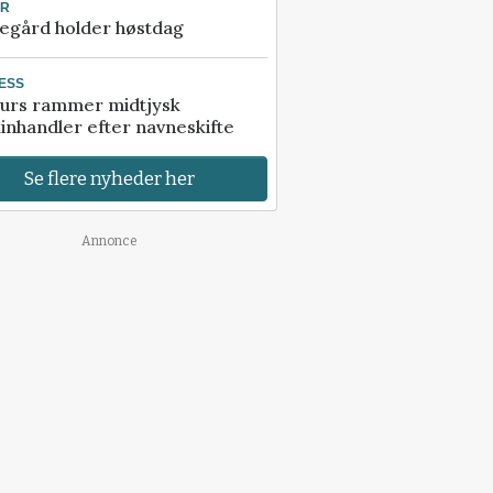
UR
egård holder høstdag
ESS
urs rammer midtjysk
inhandler efter navneskifte
Se flere nyheder her
Annonce