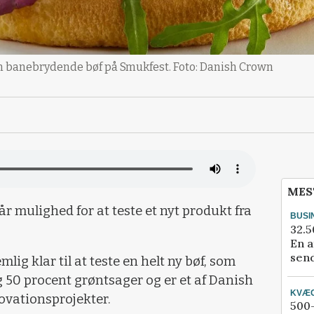
 en banebrydende bøf på Smukfest. Foto: Danish Crown
MES
år mulighed for at teste et nyt produkt fra
BUSI
32.5
En a
send
g klar til at teste en helt ny bøf, som
 50 procent grøntsager og er et af Danish
KVÆ
novationsprojekter.
500-