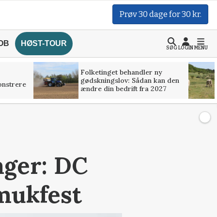
Prøv 30 dage for 30 kr.
OB
HØST-TOUR
SØG
LOGIN
MENU
Folketinget behandler ny
gødskningslov: Sådan kan den
onstrere
ændre din bedrift fra 2027
ager: DC
mukfest