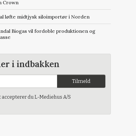
sh Crown
al løfte midtjysk siloimportør i Norden
Sindal Biogas vil fordoble produktionen og
masse
der i indbakken
Tilmeld
t accepterer du L-Mediehus A/S