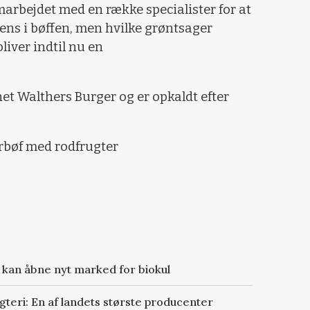
arbejdet med en række specialister for at
tens i bøffen, men hvilke grøntsager
liver indtil nu en
et Walthers Burger og er opkaldt efter
rbøf med rodfrugter
t kan åbne nyt marked for biokul
agteri: En af landets største producenter