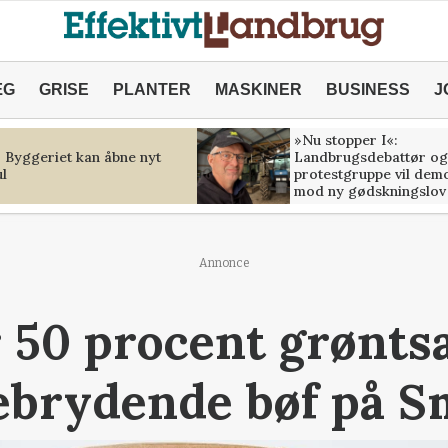
ÆG
GRISE
PLANTER
MASKINER
BUSINESS
J
»Nu stopper I«:
: Byggeriet kan åbne nyt
Landbrugsdebattør og
l
protestgruppe vil dem
mod ny gødskningslov
Annonce
 50 procent grønts
ebrydende bøf på S