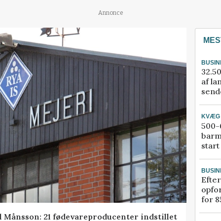
Annonce
MES
BUSIN
32.50
af la
sende
KVÆG
500-6
barm
start
BUSIN
Efter
opfo
for 8
l Månsson: 21 fødevareproducenter indstillet