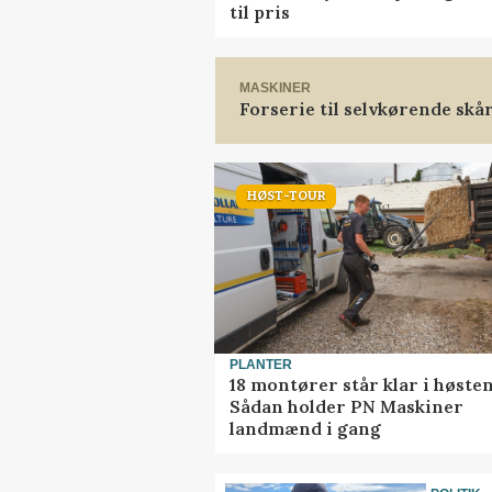
til pris
MASKINER
Forserie til selvkørende skå
HØST-TOUR
PLANTER
18 montører står klar i høsten
Sådan holder PN Maskiner
landmænd i gang