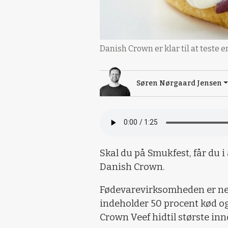
Danish Crown er klar til at teste
Søren Nørgaard Jensen
Skal du på Smukfest, får du i 
Danish Crown.
Fødevarevirksomheden er nemli
indeholder 50 procent kød og
Crown Veef hidtil største in