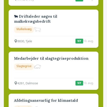
🐄 Driftsleder søges til
malkekvægsbedrift
Malkekvæg
8830, Tjele
10. aug.
NY
Medarbejder til slagtegriseproduktion
Slagtegrise
4261, Dalmose
10. aug.
NY
Afdelingsansvarlig for klimastald