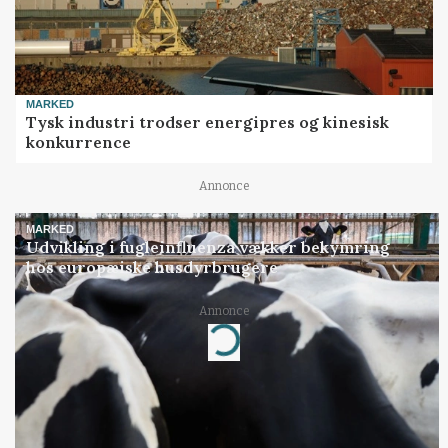
MARKED
Tysk industri trodser energipres og kinesisk
konkurrence
Annonce
MARKED
Udvikling i fugleinfluenza vækker bekymring
hos europæiske husdyrbrugere
Annonce
Loading...
Jobs