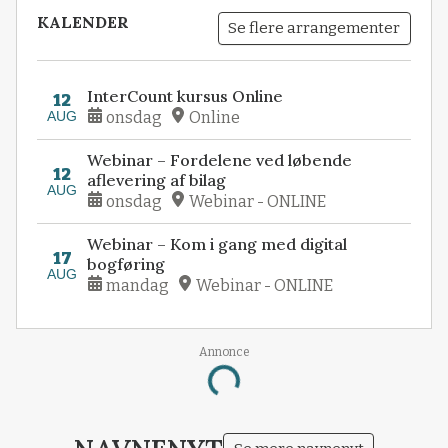
KALENDER
Se flere arrangementer
InterCount kursus Online
12
AUG
onsdag
Online
Webinar – Fordelene ved løbende
12
aflevering af bilag
AUG
onsdag
Webinar - ONLINE
Webinar – Kom i gang med digital
17
bogføring
AUG
mandag
Webinar - ONLINE
Annonce
Loading...