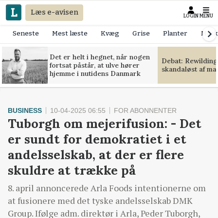
Læs e-avisen
LOGIN
MENU
Seneste
Mest læste
Kvæg
Grise
Planter
Mask
Det er helt i hegnet, når nogen
Debat: Rewilding
fortsat påstår, at ulve hører
skandaløst af m
hjemme i nutidens Danmark
BUSINESS
10-04-2025 06:55
FOR ABONNENTER
Tuborgh om mejerifusion: - Det
er sundt for demokratiet i et
andelsselskab, at der er flere
skuldre at trække på
8. april annoncerede Arla Foods intentionerne om
at fusionere med det tyske andelsselskab DMK
Group. Ifølge adm. direktør i Arla, Peder Tuborgh,