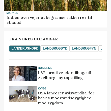
MARKED
Indien overvejer at begrænse sukkerrør til
ethanol
FRA VORES UGEAVISER
LANDBRUGNORD
LANDBRUGSYD
LANDBRUGFYN
LAND
BUSINESS
L&F-profil vender tilbage til
Axelborg i ny topstilling
KVÆG
USA lancerer avlsværdital for
kalves modstandsdygtighed
mod sygdom