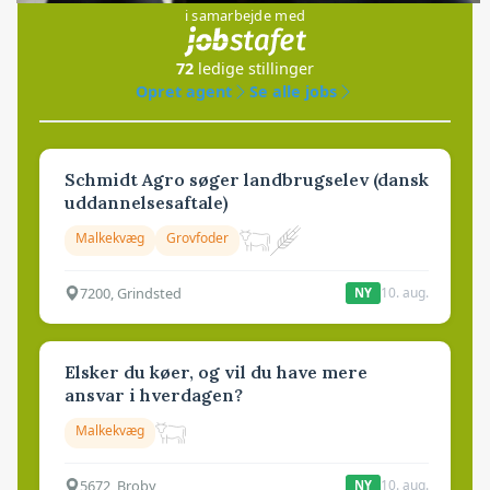
i samarbejde med
72
ledige stillinger
Opret agent
Se alle jobs
Schmidt Agro søger landbrugselev (dansk
uddannelsesaftale)
Malkekvæg
Grovfoder
7200, Grindsted
10. aug.
NY
Elsker du køer, og vil du have mere
ansvar i hverdagen?
Malkekvæg
5672, Broby
10. aug.
NY