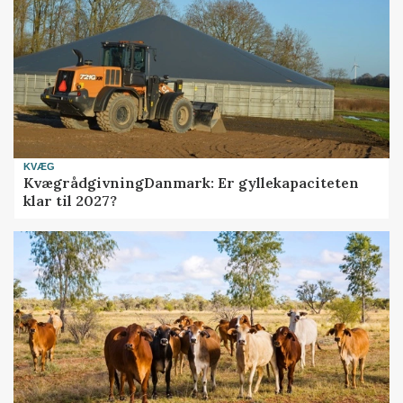
KVÆG
KvægrådgivningDanmark: Er gyllekapaciteten
klar til 2027?