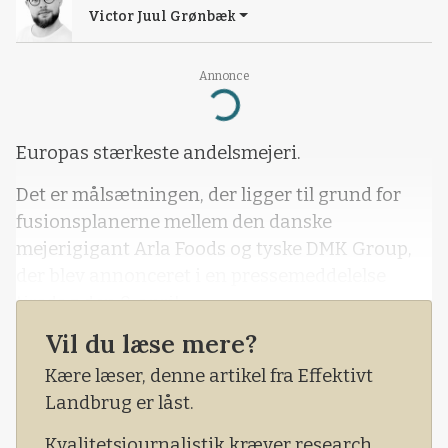
Victor Juul Grønbæk
Annonce
Loading...
Europas stærkeste andelsmejeri.
Det er målsætningen, der ligger til grund for
fusionsplanerne mellem den danske
mejerigigant Arla Foods og tyske DMK Group,
der blev annonceret i en pressemeddelelse
tirsdag den 8. april.
Vil du læse mere?
Med en samlet andelshaverskare på 12.000 og
en samlet proforma-omsætning på 19
Kære læser, denne artikel fra Effektivt
milliarder euro (141,8 milliarder kroner), vil det
Landbrug er låst.
nye selskab styrke innovation, sikre
Kvalitetsjournalistik kræver research,