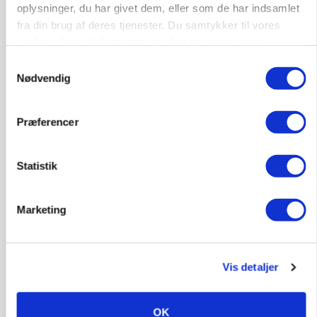
oplysninger, du har givet dem, eller som de har indsamlet
fra din brug af deres tjenester. Du samtykker til vores
cookies, hvis du fortsætter med at anvende vores
hjemmeside.
Samtykkevalg
Nødvendig
Præferencer
BUSINESS
Stærkt år for griseformand: Overskud nærmer
sig 8 mio.
Statistik
Annonce
Marketing
POLITIK
»Som at få Mona Lisa som nabo«: -
Jernbaneregler er forældede og bør laves om,
siger skovdirektør
Vis detaljer
Annonce
OK