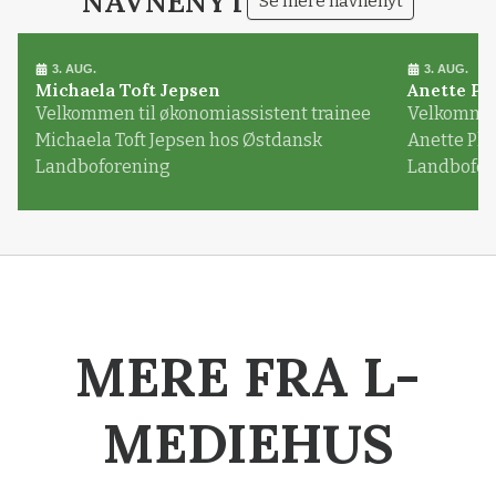
NAVNENYT
Se mere navnenyt
3. AUG.
3. AUG.
Michaela Toft Jepsen
Anette Pl
Velkommen til økonomiassistent trainee
Velkommen 
Michaela Toft Jepsen hos Østdansk
Anette Pl
Landboforening
Landbofor
MERE FRA L-
MEDIEHUS