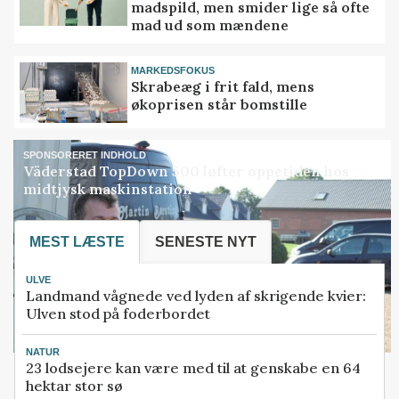
madspild, men smider lige så ofte
mad ud som mændene
MARKEDSFOKUS
Skrabeæg i frit fald, mens
økoprisen står bomstille
SPONSORERET INDHOLD
Väderstad TopDown 500 løfter oppetiden hos
midtjysk maskinstation
MEST LÆSTE
SENESTE NYT
ULVE
Landmand vågnede ved lyden af skrigende kvier:
Ulven stod på foderbordet
NATUR
23 lodsejere kan være med til at genskabe en 64
hektar stor sø