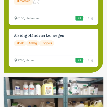
Klimastald
6100, Haderslev
10. aug.
NY
Alsidig Håndværker søges
Kloak
Anlæg
Byggeri
2730, Herlev
10. aug.
NY