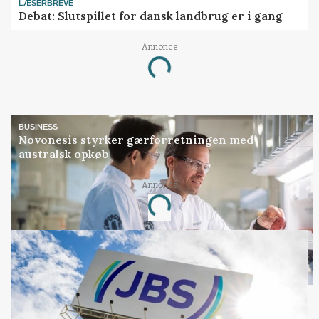
LÆSERBREVE
Debat: Slutspillet for dansk landbrug er i gang
Annonce
Loading...
BUSINESS
Novonesis styrker gærforretningen med
australsk opkøb
Annonce
Loading...