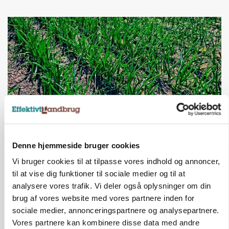
PLANTER
Denne hjemmeside bruger cookies
Grøntsagsproduktion presset af kvælstofkrav:
Seks hektar brak for én hektar porrer
Vi bruger cookies til at tilpasse vores indhold og annoncer,
til at vise dig funktioner til sociale medier og til at
Annonce
analysere vores trafik. Vi deler også oplysninger om din
brug af vores website med vores partnere inden for
sociale medier, annonceringspartnere og analysepartnere.
Vores partnere kan kombinere disse data med andre