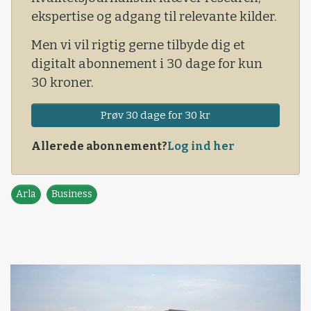
mælkeproduktion og fremtidssikre
ekspertise og adgang til relevante kilder.
landmændenes indtjening.
Men vi vil rigtig gerne tilbyde dig et
digitalt abonnement i 30 dage for kun
30 kroner.
Prøv 30 dage for 30 kr
Allerede abonnement?
Log ind her
Arla
Business