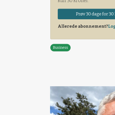
kun 30 kroner.
Prøv 30 dage for 30 
Allerede abonnement?
Log
Business