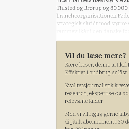
Tican, landets næststørste s
Thisted og Brørup og 80.000 u
brancheorganisationen Føde
strategisk skridt mod større
rammevilkår i den danske fø
Vil du læse mere?
Kære læser, denne artikel 
Effektivt Landbrug er låst.
Kvalitetsjournalistik kræv
research, ekspertise og ad
relevante kilder.
Men vi vil rigtig gerne tilb
digitalt abonnement i 30 d