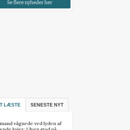
Se flere nyheder her
T LÆSTE
SENESTE NYT
mand vågnede ved lyden af
ende kvier: Ulven stod på