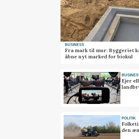
BUSINESS
Fra mark til mur: Byggeriet 
åbne nyt marked for biokul
BUSINES
Ejer e
landbr
POLITIK
Folket
den æn