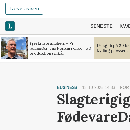
Læs e-avisen
SENESTE
KV
Fjerkræbranchen: - Vi
Prisgab på 20 kr
forlanger ens konkurrence- og
kylling presser 
produktionsvilkår
BUSINESS
13-10-2025 14:33
FOR
Slagterigig
FødevareDa