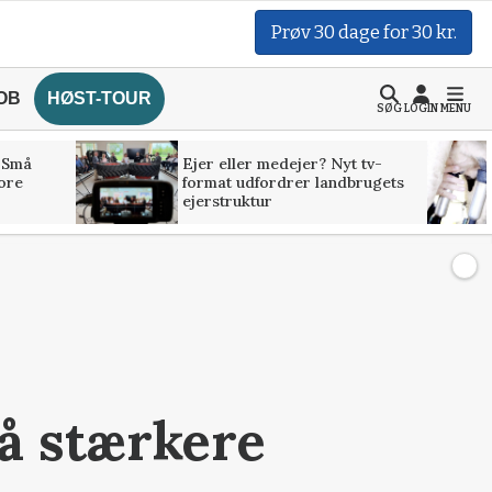
Prøv 30 dage for 30 kr.
OB
HØST-TOUR
SØG
LOGIN
MENU
 Små
Ejer eller medejer? Nyt tv-
tore
format udfordrer landbrugets
ejerstruktur
tå stærkere