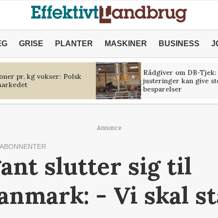
ÆG
GRISE
PLANTER
MASKINER
BUSINESS
J
Rådgiver om DB-Tjek:
oner pr. kg vokser: Polsk
justeringer kan give s
markedet
besparelser
Annonce
 ABONNENTER
ant slutter sig til
nmark: - Vi skal s