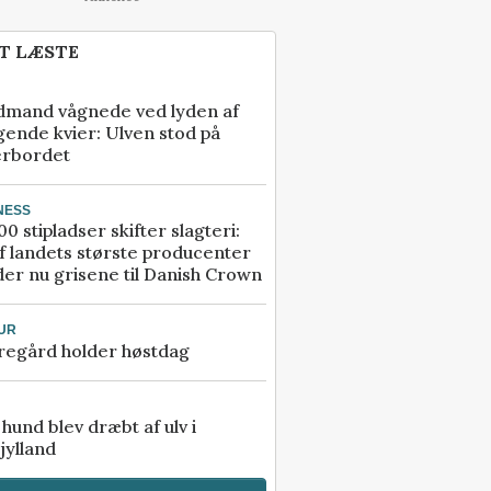
T LÆSTE
dmand vågnede ved lyden af
gende kvier: Ulven stod på
erbordet
NESS
00 stipladser skifter slagteri:
f landets største producenter
er nu grisene til Danish Crown
UR
regård holder høstdag
e hund blev dræbt af ulv i
jylland