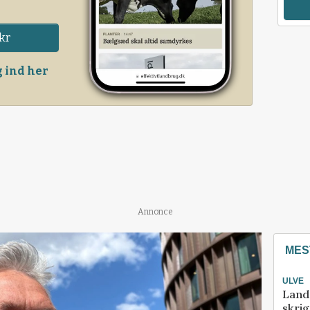
kr
 ind her
Annonce
MES
ULVE
Land
skrig