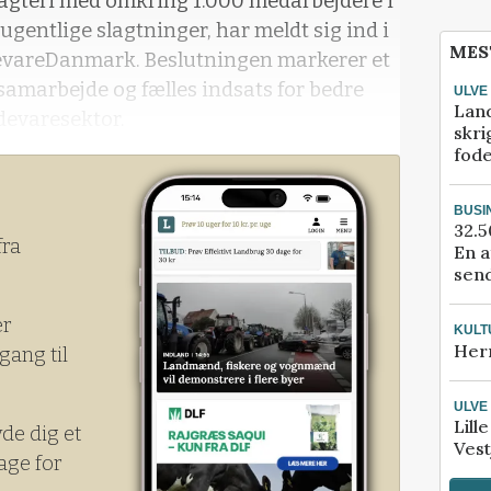
lagteri med omkring 1.000 medarbejdere i
gentlige slagtninger, har meldt sig ind i
MES
vareDanmark. Beslutningen markerer et
 samarbejde og fælles indsats for bedre
ULVE
Lan
devaresektor.
skri
fod
BUSI
32.5
fra
En a
send
er
KULT
Her
gang til
ULVE
Lill
yde dig et
Vest
age for