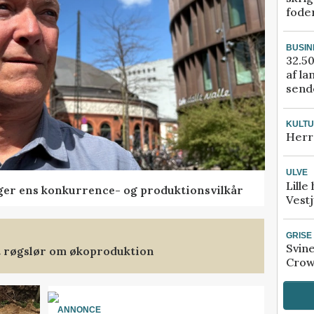
fode
BUSIN
32.50
af la
sende
KULT
Herr
ULVE
Lille
ger ens konkurrence- og produktionsvilkår
Vestj
GRISE
Svin
et røgslør om økoproduktion
Crow
ANNONCE