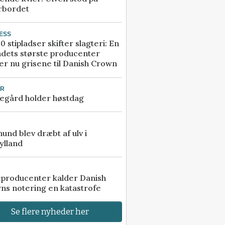
rbordet
ESS
0 stipladser skifter slagteri: En
ndets største producenter
r nu grisene til Danish Crown
UR
egård holder høstdag
 hund blev dræbt af ulv i
ylland
eproducenter kalder Danish
ns notering en katastrofe
Se flere nyheder her