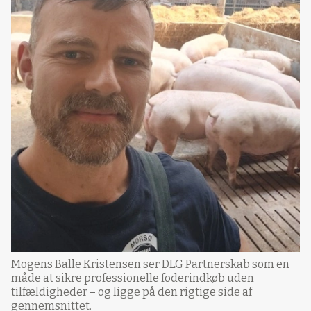
Mogens Balle Kristensen ser DLG Partnerskab som en
måde at sikre professionelle foderindkøb uden
tilfældigheder – og ligge på den rigtige side af
gennemsnittet.