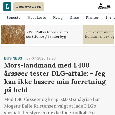
Læs e-avisen
LOGIN
MENU
Seneste
Mest læste
Kvæg
Grise
Planter
Mask
KWS Rallys topper årets
Fjerkræbranchen:
sortsforsøg i vinterbyg
konkurrence- og
BUSINESS
07-07-2026 12:23
Mors-landmand med 1.400
årssøer tester DLG-aftale: - Jeg
kan ikke basere min forretning
på held
Med 1.400 årssøer og knap 60.000 smågrise har
Mogens Balle Kristensen valgt at lade DLG's
specialister styre en række foderindkøb. En