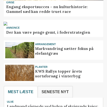
GRISE
Engang eksportsucces – nu kulturhistorie:
Gammel sæd kan redde truet race
ANNONCE
Der kan være penge gemt, i foderstrategien
ARRANGEMENT
Markvandring sætter fokus på
elefantgræs
PLANTER
KWS Rallys topper årets
sortsforsøg i vinterbyg
MEST LÆSTE
SENESTE NYT
ULVE
Landmand vågnede ved lyden af skrigende kvier: