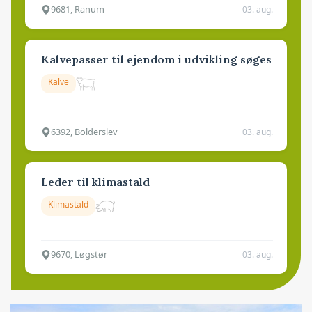
9681, Ranum
03. aug.
Kalvepasser til ejendom i udvikling søges
Kalve
6392, Bolderslev
03. aug.
Leder til klimastald
Klimastald
9670, Løgstør
03. aug.