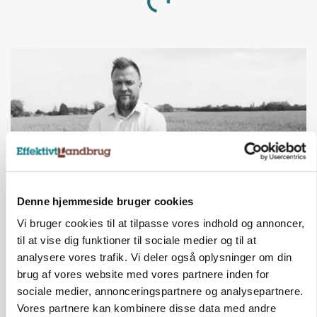
Loading...
Denne hjemmeside bruger cookies
LEDER
Vi bruger cookies til at tilpasse vores indhold og annoncer,
Det er en uskik at udlægge et røgslør om
til at vise dig funktioner til sociale medier og til at
økoproduktion
analysere vores trafik. Vi deler også oplysninger om din
brug af vores website med vores partnere inden for
Annonce
sociale medier, annonceringspartnere og analysepartnere.
Vores partnere kan kombinere disse data med andre