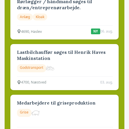
Rørlægger / håndmand søges til
dræn/entreprenørarbejde.
Anlæg
Kloak
4690, Haslev
06. aug.
NY
Lastbilchauffør søges til Henrik Haves
Maskinstation
Godstransport
4700, Næstved
03. aug.
Medarbejdere til griseproduktion
Grise