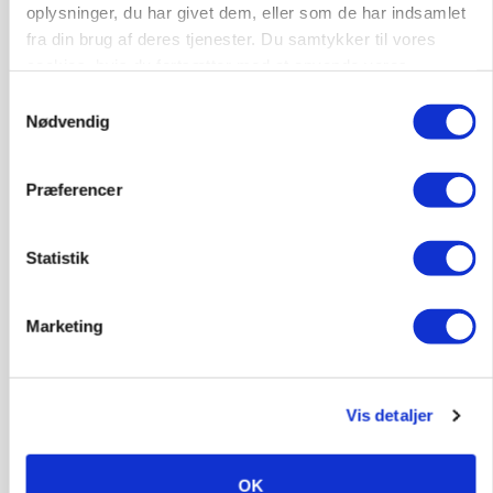
oplysninger, du har givet dem, eller som de har indsamlet
fra din brug af deres tjenester. Du samtykker til vores
cookies, hvis du fortsætter med at anvende vores
hjemmeside.
Samtykkevalg
Nødvendig
Præferencer
BUSINESS
Statistik
Fra mark til mur: Byggeriet kan åbne nyt
marked for biokul
Marketing
Annonce
BUSINESS
Ejer eller medejer? Nyt tv-format udfordrer
Vis detaljer
landbrugets ejerstruktur
Annonce
OK