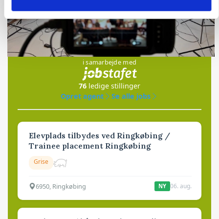
Loading...
Jobs
i samarbejde med
76
ledige stillinger
Opret agent
Se alle jobs
Elevplads tilbydes ved Ringkøbing /
Trainee placement Ringkøbing
Grise
6950, Ringkøbing
06. aug.
NY