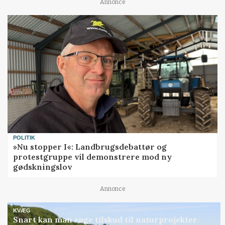
Annonce
POLITIK
»Nu stopper I«: Landbrugsdebattør og
protestgruppe vil demonstrere mod ny
gødskningslov
Annonce
KVÆG
Snart kan man søge tilskud til naturprojekter