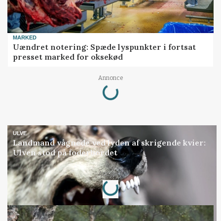
MARKED
Uændret notering: Spæde lyspunkter i fortsat
presset marked for oksekød
Loading...
Annonce
ULVE
Landmand vågnede ved lyden af skrigende kvier:
Ulven stod på foderbordet
Loading...
Annonce