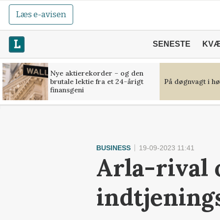
Læs e-avisen
SENESTE
KV
Nye aktierekorder – og den
brutale lektie fra et 24-årigt
På døgnvagt i hø
finansgeni
BUSINESS
19-09-2023 11:41
Arla-rival
indtjening