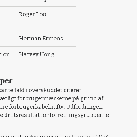
Roger Loo
Herman Ermens
tion
Harvey Uong
pper
ante fald i overskuddet citerer
særligt forbrugermærkerne på grund af
vere forbrugerkøbekraft«. Udfordringen
e driftsresultat for forretningsgrupperne
kende, at virksomheden fra 1. januar 2024