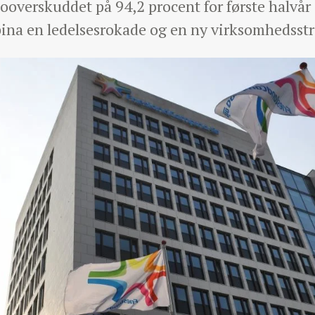
ttooverskuddet på 94,2 procent for første halv
na en ledelsesrokade og en ny virksomhedsstr