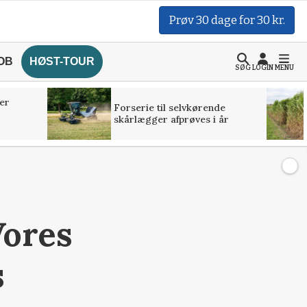
Prøv 30 dage for 30 kr.
OB
HØST-TOUR
SØG
LOGIN
MENU
er
Forserie til selvkørende
skårlægger afprøves i år
Vores
s