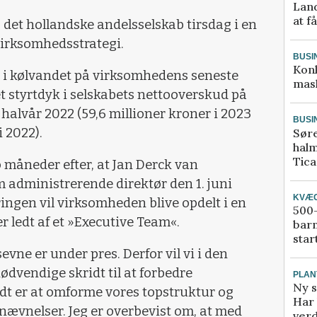
Land
at f
det hollandske andelsselskab tirsdag i en
irksomhedsstrategi.
BUSI
Kon
t i kølvandet på virksomhedens seneste
mask
et styrtdyk i selskabets nettooverskud på
halvår 2022 (59,6 millioner kroner i 2023
BUSI
 2022).
Sør
halm
Tic
måneder efter, at Jan Derck van
administrerende direktør den 1. juni
KVÆ
ingen vil virksomheden blive opdelt i en
500-
 ledt af et »Executive Team«.
bar
star
vne er under pres. Derfor vil vi i den
dvendige skridt til at forbedre
PLAN
Ny s
dt er at omforme vores topstruktur og
Har 
ævnelser. Jeg er overbevist om, at med
verd