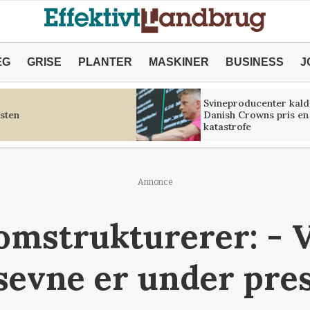
ÆG
GRISE
PLANTER
MASKINER
BUSINESS
J
Svineproducenter kald
sten
Danish Crowns pris en
katastrofe
Annonce
 omstrukturerer: - 
sevne er under pre