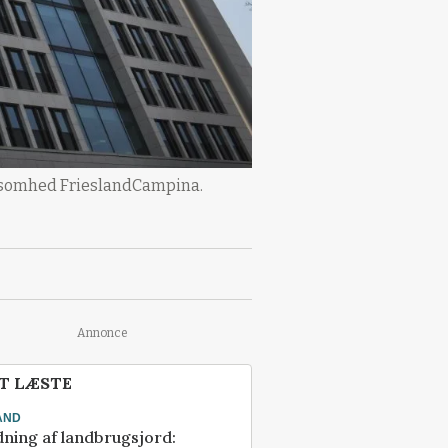
rksomhed FrieslandCampina.
Annonce
T LÆSTE
AND
ning af landbrugsjord: