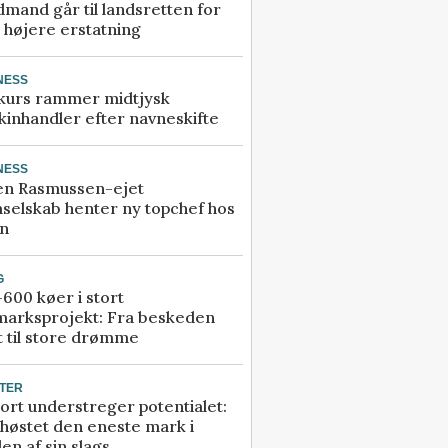
mand går til landsretten for
å højere erstatning
NESS
kurs rammer midtjysk
inhandler efter navneskifte
NESS
en Rasmussen-ejet
selskab henter ny topchef hos
an
G
600 køer i stort
marksprojekt: Fra beskeden
t til store drømme
TER
ort understreger potentialet:
høstet den eneste mark i
en af sin slags