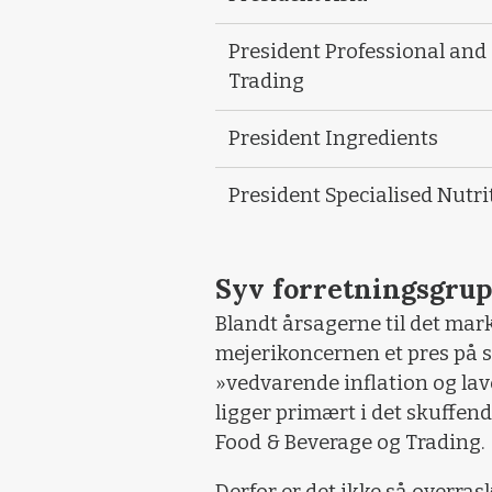
President Professional and
Trading
President Ingredients
President Specialised Nutri
Syv forretningsgru
Blandt årsagerne til det mark
mejerikoncernen et pres på 
»vedvarende inflation og la
ligger primært i det skuffend
Food & Beverage og Trading.
Derfor er det ikke så overras