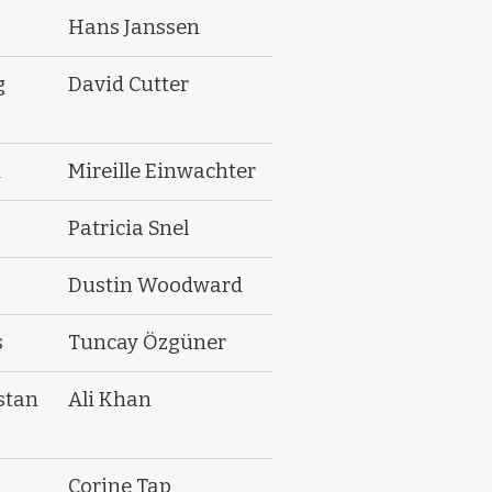
Hans Janssen
g
David Cutter
d
Mireille Einwachter
Patricia Snel
Dustin Woodward
s
Tuncay Özgüner
stan
Ali Khan
Corine Tap