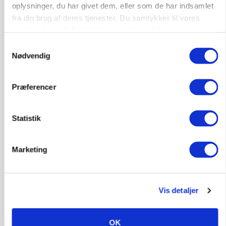
oplysninger, du har givet dem, eller som de har indsamlet
fra din brug af deres tjenester. Du samtykker til vores
GRISE
cookies, hvis du fortsætter med at anvende vores
Svineproducenter kalder Danish Crowns pris en
katastrofe
hjemmeside.
Samtykkevalg
Nødvendig
Annonce
Præferencer
MASKINER
Forserie til selvkørende skårlægger afprøves i år
Statistik
Annonce
Loading...
Marketing
Vis detaljer
OK