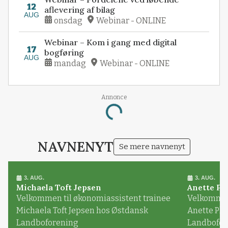
12
aflevering af bilag
AUG
onsdag
Webinar - ONLINE
Webinar – Kom i gang med digital
17
bogføring
AUG
mandag
Webinar - ONLINE
Annonce
Loading...
NAVNENYT
Se mere navnenyt
3. AUG.
3. AUG.
Michaela Toft Jepsen
Anette Pl
Velkommen til økonomiassistent trainee
Velkommen 
Michaela Toft Jepsen hos Østdansk
Anette Pl
Landboforening
Landbofor