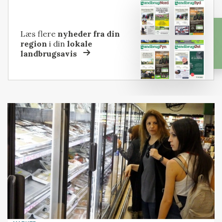
Læs flere
nyheder fra din
region
i din
lokale
landbrugsavis