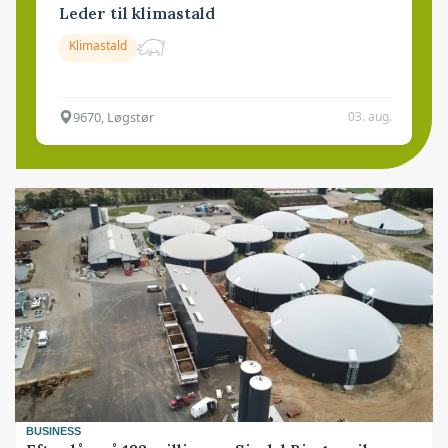
Leder til klimastald
Klimastald
9670, Løgstør
03. aug.
BUSINESS