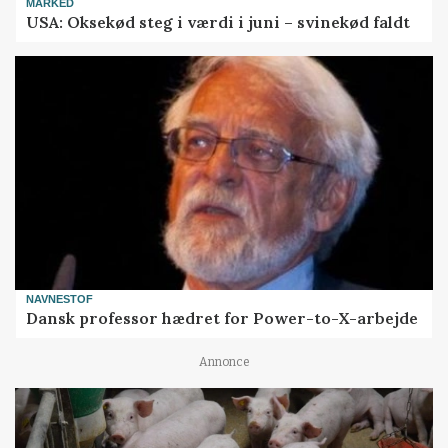
MARKED
USA: Oksekød steg i værdi i juni – svinekød faldt
NAVNESTOF
Dansk professor hædret for Power-to-X-arbejde
Annonce