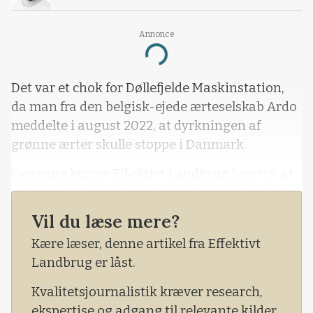
Annonce
Loading...
Det var et chok for Døllefjelde Maskinstation,
da man fra den belgisk-ejede ærteselskab Ardo
meddelte i august 2022, at dyrkningen af
grønne ærter skulle stoppe i Danmark.
Dengang kunne Effektivt Landbrug berette, at
ærteproduktion udgjorde omkring en tredjedel
af maskinstationens omsætning.
Vil du læse mere?
Kære læser, denne artikel fra Effektivt
Landbrug er låst.
Kvalitetsjournalistik kræver research,
ekspertise og adgang til relevante kilder.