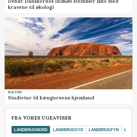
Debat: Danskernes indkøb stemmer ikke med
kravene til økologi
KULTUR
Studietur til kænguruens hjemland
FRA VORES UGEAVISER
LANDBRUGNORD
LANDBRUGSYD
LANDBRUGFYN
LAND