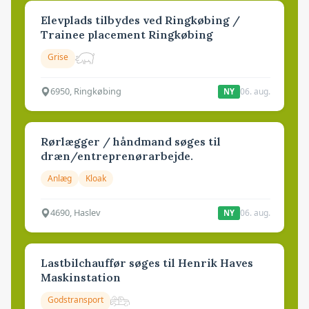
Elevplads tilbydes ved Ringkøbing /
Trainee placement Ringkøbing
Grise
6950, Ringkøbing
06. aug.
NY
Rørlægger / håndmand søges til
dræn/entreprenørarbejde.
Anlæg
Kloak
4690, Haslev
06. aug.
NY
Lastbilchauffør søges til Henrik Haves
Maskinstation
Godstransport