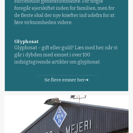
succesfuldt generationsskifte. For nogle
foregår ejerskiftet inden for familien, men for
de fleste skal der nye kræfter ind udefra for at
føre virksomheden videre.
Glyphosat
Glyphosat – gift eller guld? Læs med her, når vi
går i dybden med emnet i over 100
indsigtsgivende artikler om glyphosat.
Se flere emner her