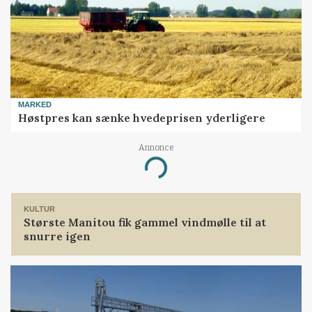
MARKED
Høstpres kan sænke hvedeprisen yderligere
Annonce
Loading...
KULTUR
Største Manitou fik gammel vindmølle til at
snurre igen