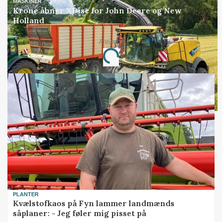
MASKINER
Krone åbner XDisc for John Deere og New
Holland
Annonce
Loading...
PLANTER
Kvælstofkaos på Fyn lammer landmænds
såplaner: - Jeg føler mig pisset på