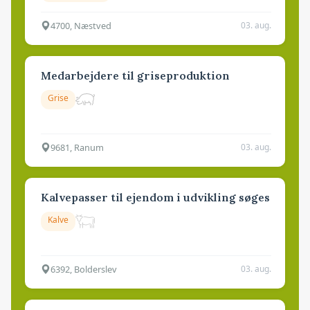
4700, Næstved
03. aug.
Medarbejdere til griseproduktion
Grise
9681, Ranum
03. aug.
Kalvepasser til ejendom i udvikling søges
Kalve
6392, Bolderslev
03. aug.