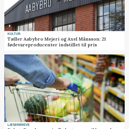
KULTUR
Tæller Aabybro Mejeri og Axel Månsson: 21
fødevareproducenter indstillet til pris
LÆSERBREVE