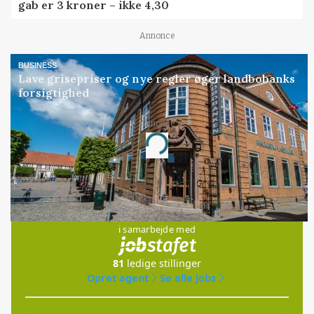
gab er 3 kroner – ikke 4,30
Annonce
BUSINESS
Lave grisepriser og nye regler øger landbobanks
forsigtighed
Annonce
Loading...
Jobs
i samarbejde med
81
ledige stillinger
Opret agent
Se alle jobs