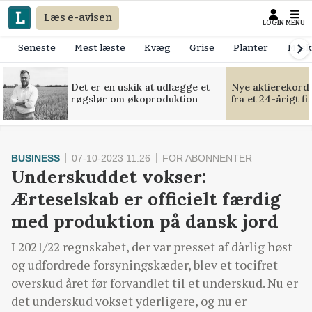
Læs e-avisen
LOGIN
MENU
Seneste
Mest læste
Kvæg
Grise
Planter
Mask
Det er en uskik at udlægge et
Nye aktierekorde
røgslør om økoproduktion
fra et 24-årigt f
BUSINESS
07-10-2023 11:26
FOR ABONNENTER
Underskuddet vokser:
Ærteselskab er officielt færdig
med produktion på dansk jord
I 2021/22 regnskabet, der var presset af dårlig høst
og udfordrede forsyningskæder, blev et tocifret
overskud året før forvandlet til et underskud. Nu er
det underskud vokset yderligere, og nu er