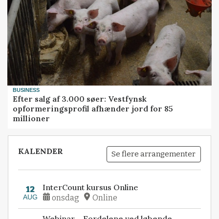
BUSINESS
Efter salg af 3.000 søer: Vestfynsk
opformeringsprofil afhænder jord for 85
millioner
KALENDER
Se flere arrangementer
InterCount kursus Online
12
AUG
onsdag
Online
Webinar – Fordelene ved løbende