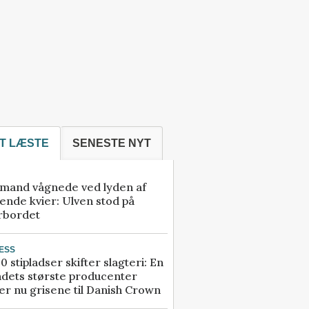
T LÆSTE
SENESTE NYT
mand vågnede ved lyden af
ende kvier: Ulven stod på
rbordet
ESS
0 stipladser skifter slagteri: En
ndets største producenter
r nu grisene til Danish Crown