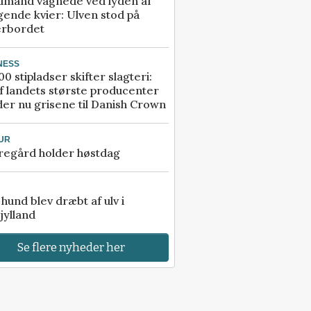
dmand vågnede ved lyden af
gende kvier: Ulven stod på
erbordet
NESS
00 stipladser skifter slagteri:
f landets største producenter
er nu grisene til Danish Crown
UR
regård holder høstdag
e hund blev dræbt af ulv i
jylland
Se flere nyheder her