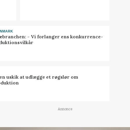
ANMARK
æbranchen: - Vi forlanger ens konkurrence-
duktionsvilkår
 en uskik at udlægge et røgslør om
oduktion
Annonce