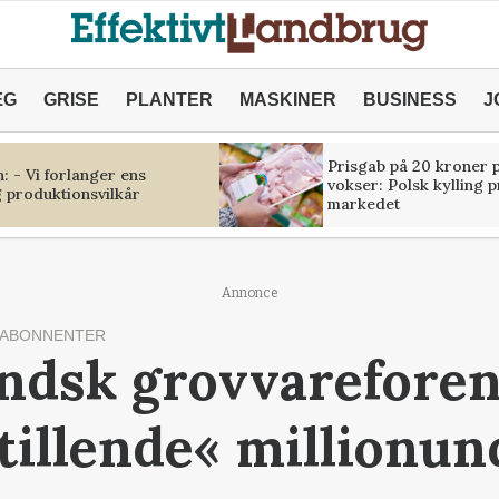
ÆG
GRISE
PLANTER
MASKINER
BUSINESS
J
Prisgab på 20 kroner p
 - Vi forlanger ens
vokser: Polsk kylling 
 produktionsvilkår
markedet
Annonce
 ABONNENTER
ndsk grovvareforen
stillende« millionu