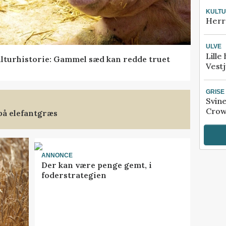
KULT
Herr
ULVE
Lille
lturhistorie: Gammel sæd kan redde truet
Vestj
GRISE
Svin
Crow
på elefantgræs
ANNONCE
Der kan være penge gemt, i
foderstrategien