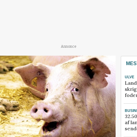
Annonce
MES
ULVE
Land
skrig
fode
BUSIN
32.50
af la
sende