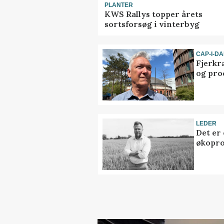
PLANTER
KWS Rallys topper årets
sortsforsøg i vinterbyg
CAP-I-D
Fjerkr
og pro
LEDER
Det er
økopr