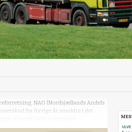
reforretning, NAG (Nordsjællands Andels
overskud fra forrige år smuldre i det
MES
mgår af selskabets årsrapport.
ULVE