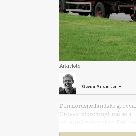
Arkivfoto
Steven Andersen
Den nordsjællandske grovva
Grovvareforening), må se sit 
seneste årsregnskab. Det fre