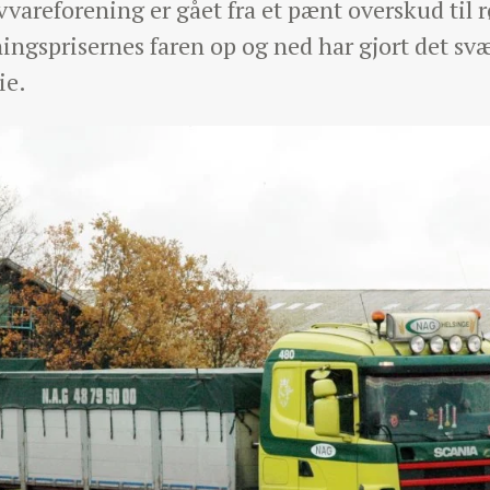
areforening er gået fra et pænt overskud til rø
ngsprisernes faren op og ned har gjort det svær
ie.