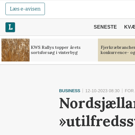
Læs e-avisen
SENESTE
KV
KWS Rallys topper årets
Fjerkræbranchen:
sortsforsøg i vinterbyg
konkurrence- og
BUSINESS
12-10-2023 08:30
FOR
Nordsjælla
»utilfreds