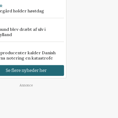
UR
egård holder høstdag
 hund blev dræbt af ulv i
ylland
eproducenter kalder Danish
ns notering en katastrofe
Se flere nyheder her
Annonce