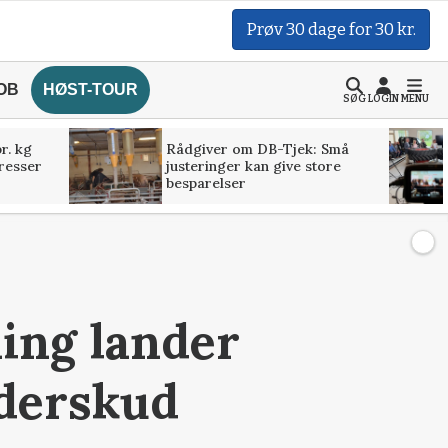
Prøv 30 dage for 30 kr.
OB
HØST-TOUR
SØG
LOGIN
MENU
r. kg
Rådgiver om DB-Tjek: Små
presser
justeringer kan give store
besparelser
ing lander
nderskud