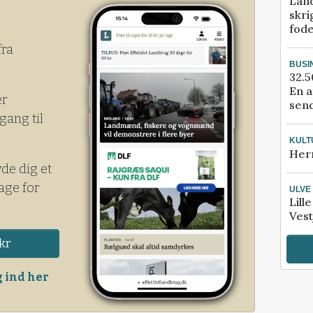
Lan
skri
fod
fra
BUSI
32.5
En a
er
send
gang til
KULT
Her
yde dig et
age for
ULVE
Lill
Vest
kr
 ind her