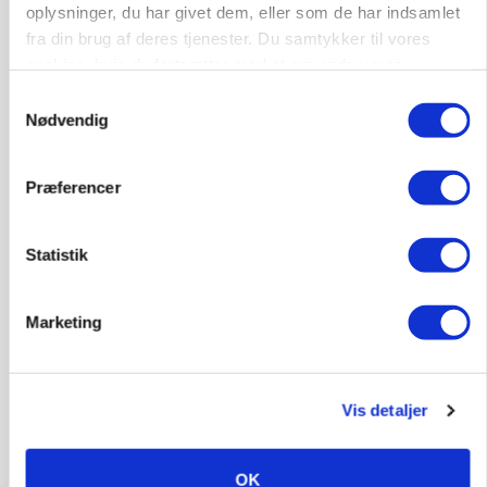
oplysninger, du har givet dem, eller som de har indsamlet
marked for biokul
fra din brug af deres tjenester. Du samtykker til vores
cookies, hvis du fortsætter med at anvende vores
Annonce
hjemmeside.
Samtykkevalg
POLITIK
Nødvendig
»Nu stopper I«: Landbrugsdebattør og
protestgruppe vil demonstrere mod ny
gødskningslov
Præferencer
Annonce
Statistik
Loading...
Marketing
Vis detaljer
OK