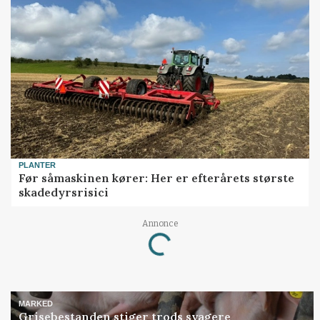
PLANTER
Før såmaskinen kører: Her er efterårets største
skadedyrsrisici
Annonce
Loading...
MARKED
Grisebestanden stiger trods svagere