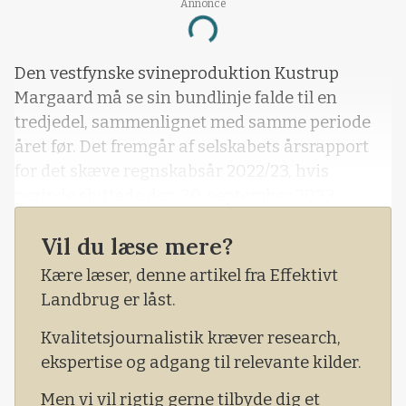
Annonce
Loading...
Den vestfynske svineproduktion Kustrup
Margaard må se sin bundlinje falde til en
tredjedel, sammenlignet med samme periode
året før. Det fremgår af selskabets årsrapport
for det skæve regnskabsår 2022/23, hvis
periode sluttede den 30. september 2023.
Af regnskabet fremgår det, at resultatet efter
Vil du læse mere?
skat er gået fra 15,1 til lige knap 5 millioner
Kære læser, denne artikel fra Effektivt
kroner. Driftsresultatet er dog mere stabilt og
Landbrug er låst.
er kun faldet med to millioner kroner, fra 11,3 til
9,3 millioner kroner.
Kvalitetsjournalistik kræver research,
ekspertise og adgang til relevante kilder.
Men vi vil rigtig gerne tilbyde dig et