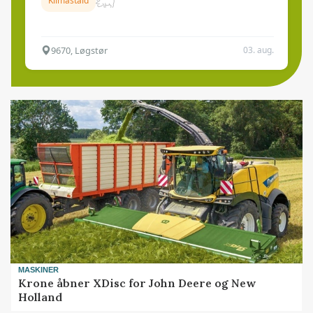
Klimastald
9670, Løgstør
03. aug.
MASKINER
Krone åbner XDisc for John Deere og New
Holland