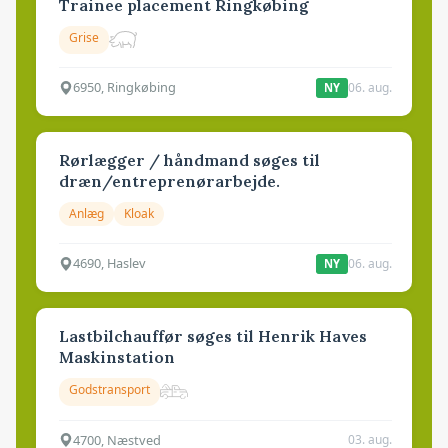
Trainee placement Ringkøbing
Grise
6950, Ringkøbing
06. aug.
NY
Rørlægger / håndmand søges til
dræn/entreprenørarbejde.
Anlæg
Kloak
4690, Haslev
06. aug.
NY
Lastbilchauffør søges til Henrik Haves
Maskinstation
Godstransport
4700, Næstved
03. aug.