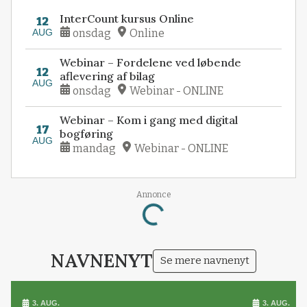
InterCount kursus Online
12
AUG
onsdag
Online
Webinar – Fordelene ved løbende
12
aflevering af bilag
AUG
onsdag
Webinar - ONLINE
Webinar – Kom i gang med digital
17
bogføring
AUG
mandag
Webinar - ONLINE
Annonce
Loading...
NAVNENYT
Se mere navnenyt
3. AUG.
3. AUG.