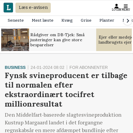
Læs e-avisen
LOGIN
MENU
Seneste
Mest læste
Kvæg
Grise
Planter
Mask
Rådgiver om DB-Tjek: Små
Ejer eller medej
justeringer kan give store
landbrugets ejer
besparelser
BUSINESS
24-01-2024 08:02
FOR ABONNENTER
Fynsk svineproducent er tilbage
til normalen efter
ekstraordinært tocifret
millionresultat
Den Middelfart-baserede slagtesvineproduktion
Kustrup Margaard landet i det forgangne
regnskabsår en mere afdæmpet bundlinje efter