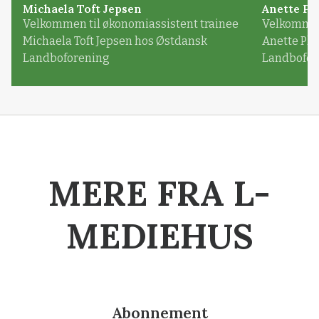
Michaela Toft Jepsen
Anette Pl
Velkommen til økonomiassistent trainee
Velkommen 
Michaela Toft Jepsen hos Østdansk
Anette Pl
Landboforening
Landbofor
MERE FRA L-
MEDIEHUS
Abonnement