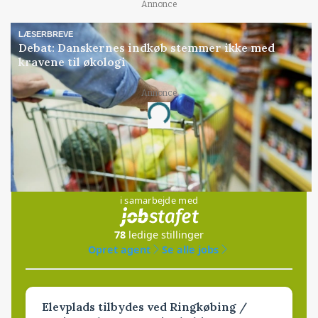
Annonce
LÆSERBREVE
Debat: Danskernes indkøb stemmer ikke med
kravene til økologi
Annonce
Loading...
Jobs
i samarbejde med
78
ledige stillinger
Opret agent
Se alle jobs
Elevplads tilbydes ved Ringkøbing /