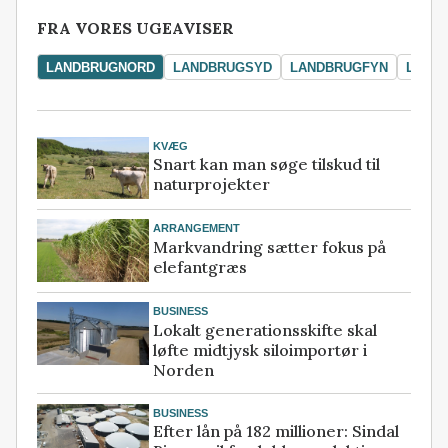
FRA VORES UGEAVISER
LANDBRUGNORD
LANDBRUGSYD
LANDBRUGFYN
LAND
KVÆG
Snart kan man søge tilskud til
naturprojekter
ARRANGEMENT
Markvandring sætter fokus på
elefantgræs
BUSINESS
Lokalt generationsskifte skal
løfte midtjysk siloimportør i
Norden
BUSINESS
Efter lån på 182 millioner: Sindal