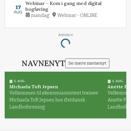
Webinar – Kom i gang med digital
17
bogføring
AUG
mandag
Webinar - ONLINE
Loading...
Annonce
NAVNENYT
Se mere navnenyt
3. AUG.
3. AUG.
Michaela Toft Jepsen
Anette Pl
Velkommen til økonomiassistent trainee
Velkommen 
Michaela Toft Jepsen hos Østdansk
Anette Pl
Landboforening
Landbofor