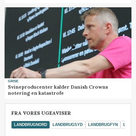
GRISE
Svineproducenter kalder Danish Crowns
notering en katastrofe
FRA VORES UGEAVISER
LANDBRUGNORD
LANDBRUGSYD
LANDBRUGFYN
LAND