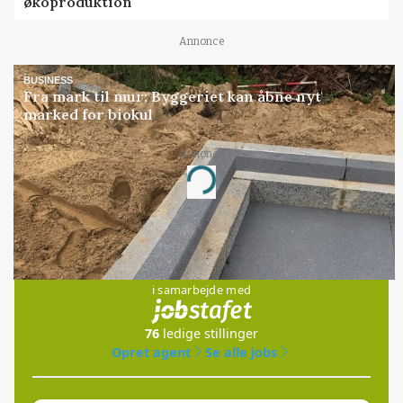
økoproduktion
Annonce
BUSINESS
Fra mark til mur: Byggeriet kan åbne nyt
marked for biokul
Annonce
Loading...
Jobs
i samarbejde med
76
ledige stillinger
Opret agent
Se alle jobs