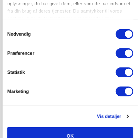
oplysninger, du har givet dem, eller som de har indsamlet
POLITIK
fra din brug af deres tjenester. Du samtykker til vores
»Nu stopper I«: Landbrugsdebattør og
protestgruppe vil demonstrere mod ny
cookies, hvis du fortsætter med at anvende vores
gødskningslov
hjemmeside.
Samtykkevalg
Nødvendig
Annonce
POLITIK
Præferencer
Folketinget behandler ny gødskningslov: Sådan
kan den ændre din bedrift fra 2027
Loading...
Statistik
Annonce
Marketing
Vis detaljer
OK