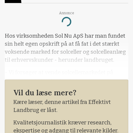
Annonce
Loading...
Hos virksomheden Sol Nu ApS har man fundet
sin helt egen opskrift på at få fat i det stærkt
voksende marked for solceller og solcelleanlæg
til erhvervskunder - herunder landbruget.
- Vi forsøger at vende solcellemarkedet på
hovedet ved at udfordre de høje avancer i
markedet, så flest mulige kan være med på en
Vil du læse mere?
grøn omstilling, lyder det fra virksomheden.
Kære læser, denne artikel fra Effektivt
Landbrug er låst.
Kvalitetsjournalistik kræver research,
ekspertise og adgang til relevante kilder.