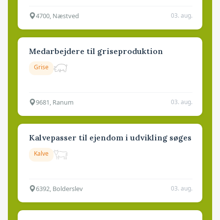
4700, Næstved
03. aug.
Medarbejdere til griseproduktion
Grise
9681, Ranum
03. aug.
Kalvepasser til ejendom i udvikling søges
Kalve
6392, Bolderslev
03. aug.