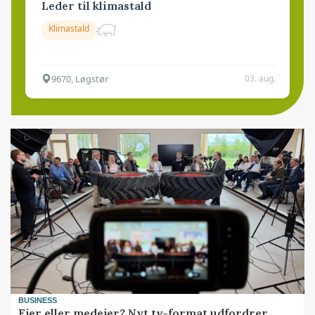
Leder til klimastald
Klimastald
9670, Løgstør
03. aug.
BUSINESS
Ejer eller medejer? Nyt tv-format udfordrer