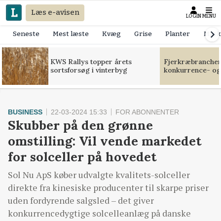
Læs e-avisen
LOGIN
MENU
Seneste
Mest læste
Kvæg
Grise
Planter
Mask
KWS Rallys topper årets
Fjerkræbranchen:
sortsforsøg i vinterbyg
konkurrence- og
BUSINESS
22-03-2024 15:33
FOR ABONNENTER
Skubber på den grønne
omstilling: Vil vende markedet
for solceller på hovedet
Sol Nu ApS køber udvalgte kvalitets-solceller
direkte fra kinesiske producenter til skarpe priser
uden fordyrende salgsled – det giver
konkurrencedygtige solcelleanlæg på danske