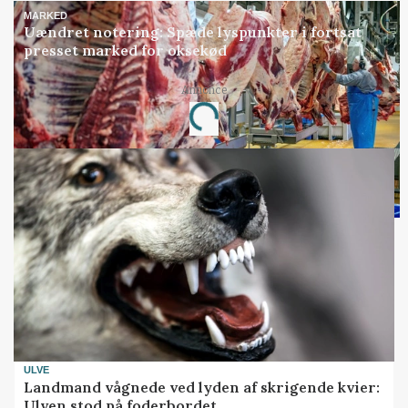
MARKED
Uændret notering: Spæde lyspunkter i fortsat
presset marked for oksekød
Loading...
Annonce
ULVE
Landmand vågnede ved lyden af skrigende kvier:
Ulven stod på foderbordet