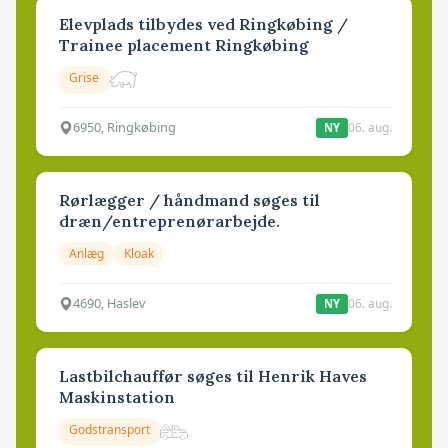
Elevplads tilbydes ved Ringkøbing /
Trainee placement Ringkøbing
Grise
6950, Ringkøbing
06. aug.
NY
Rørlægger / håndmand søges til
dræn/entreprenørarbejde.
Anlæg
Kloak
4690, Haslev
06. aug.
NY
Lastbilchauffør søges til Henrik Haves
Maskinstation
Godstransport