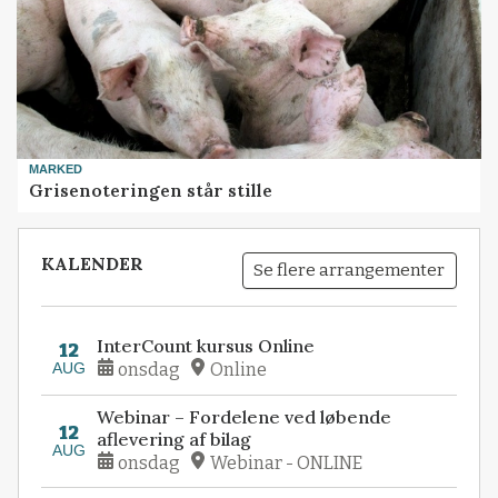
MARKED
Grisenoteringen står stille
KALENDER
Se flere arrangementer
InterCount kursus Online
12
AUG
onsdag
Online
Webinar – Fordelene ved løbende
12
aflevering af bilag
AUG
onsdag
Webinar - ONLINE