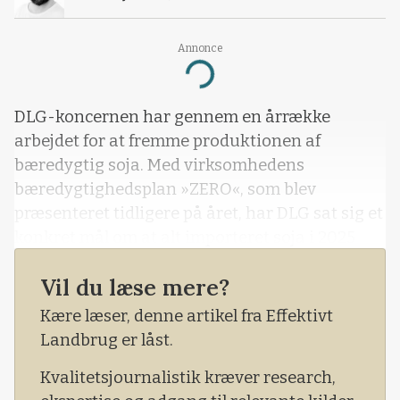
Annonce
Loading...
DLG-koncernen har gennem en årrække
arbejdet for at fremme produktionen af
bæredygtig soja. Med virksomhedens
bæredygtighedsplan »ZERO«, som blev
præsenteret tidligere på året, har DLG sat sig et
konkret mål om at alt importeret soja i 2025
skal være bæredygtigt og afskovningsfrit
Vil du læse mere?
produceret.
Kære læser, denne artikel fra Effektivt
Landbrug er låst.
Kvalitetsjournalistik kræver research,