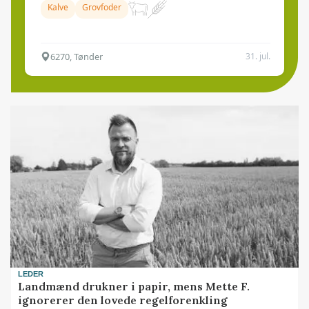
Kalve
Grovfoder
6270, Tønder
31. jul.
LEDER
Landmænd drukner i papir, mens Mette F.
ignorerer den lovede regelforenkling