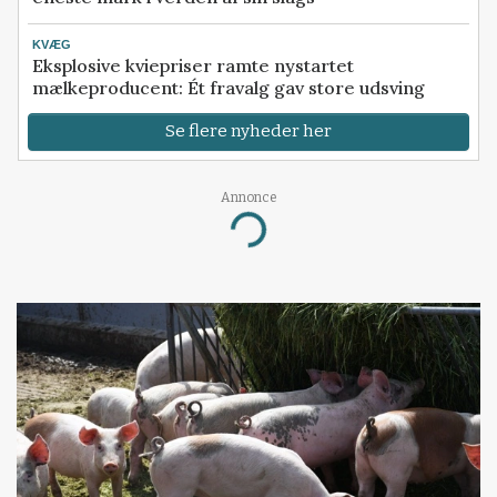
KVÆG
Eksplosive kviepriser ramte nystartet
mælkeproducent: Ét fravalg gav store udsving
Se flere nyheder her
Annonce
Loading...