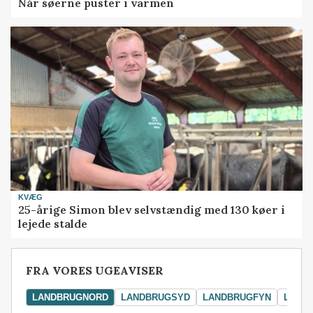
Når søerne puster i varmen
KVÆG
25-årige Simon blev selvstændig med 130 køer i
lejede stalde
FRA VORES UGEAVISER
LANDBRUGNORD
LANDBRUGSYD
LANDBRUGFYN
LAND