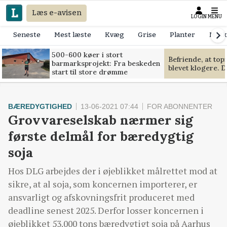
Læs e-avisen
LOGIN
MENU
Seneste
Mest læste
Kvæg
Grise
Planter
Mask
500-600 køer i stort
Befriende, at to
barmarksprojekt: Fra beskeden
blevet klogere. D
start til store drømme
BÆREDYGTIGHED
13-06-2021 07:44
FOR ABONNENTER
Grovvareselskab nærmer sig
første delmål for bæredygtig
soja
Hos DLG arbejdes der i øjeblikket målrettet mod at
sikre, at al soja, som koncernen importerer, er
ansvarligt og afskovningsfrit produceret med
deadline senest 2025. Derfor losser koncernen i
øjeblikket 53.000 tons bæredygtigt soja på Aarhus