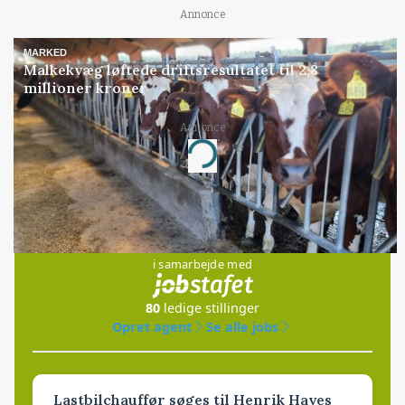
Annonce
MARKED
Malkekvæg løftede driftsresultatet til 2,8
millioner kroner
Annonce
Loading...
Jobs
i samarbejde med
80
ledige stillinger
Opret agent
Se alle jobs
Lastbilchauffør søges til Henrik Haves