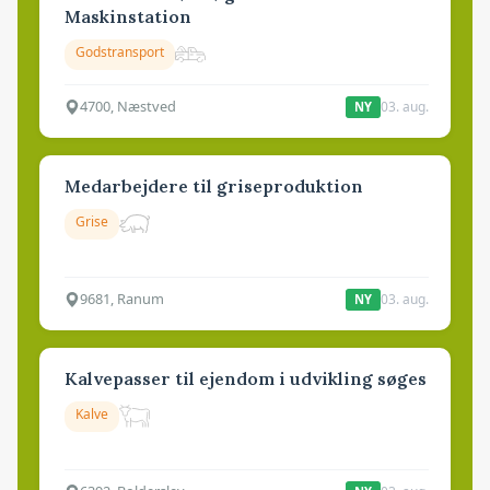
Maskinstation
Godstransport
4700, Næstved
03. aug.
NY
Medarbejdere til griseproduktion
Grise
9681, Ranum
03. aug.
NY
Kalvepasser til ejendom i udvikling søges
Kalve