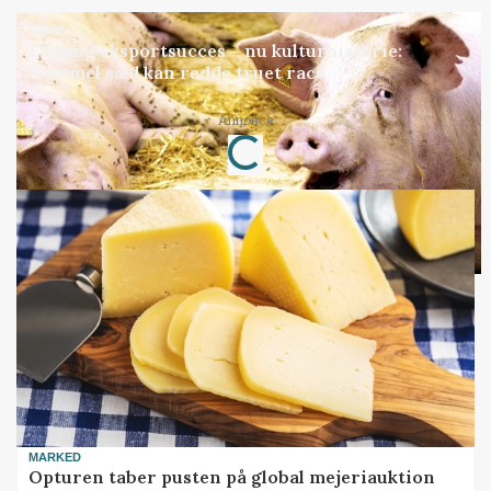
GRISE
Engang eksportsucces – nu kulturhistorie:
Gammel sæd kan redde truet race
Annonce
Loading...
MARKED
Opturen taber pusten på global mejeriauktion