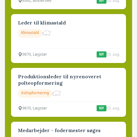
6392, Bolderslev
03. aug.
NY
Leder til klimastald
Klimastald
9670, Løgstør
03. aug.
NY
Produktionsleder til nyrenoveret
polteopformering
Avl/opformering
9670, Løgstør
03. aug.
NY
Medarbejder - fodermester søges