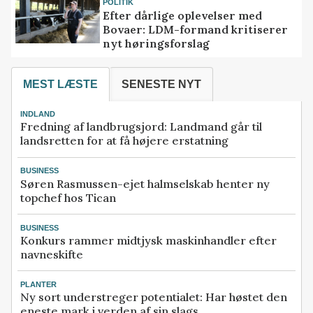
POLITIK
Efter dårlige oplevelser med
Bovaer: LDM-formand kritiserer
nyt høringsforslag
MEST LÆSTE
SENESTE NYT
INDLAND
Fredning af landbrugsjord: Landmand går til
landsretten for at få højere erstatning
BUSINESS
Søren Rasmussen-ejet halmselskab henter ny
topchef hos Tican
BUSINESS
Konkurs rammer midtjysk maskinhandler efter
navneskifte
PLANTER
Ny sort understreger potentialet: Har høstet den
eneste mark i verden af sin slags