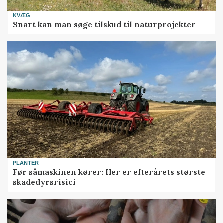
KVÆG
Snart kan man søge tilskud til naturprojekter
PLANTER
Før såmaskinen kører: Her er efterårets største
skadedyrsrisici