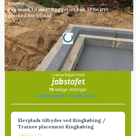
BUSINESS
Fra mark til mur: Byggeriet kan åbne nyt
marked for biokul
Loading...
Annonce
Jobs
i samarbejde med
76
ledige stillinger
Opret agent
Se alle jobs
Elevplads tilbydes ved Ringkøbing /
Trainee placement Ringkøbing