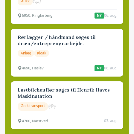
Grise
6950, Ringkøbing
06. aug.
NY
Rørlægger / håndmand søges til
dræn/entreprenørarbejde.
Anlæg
Kloak
4690, Haslev
06. aug.
NY
Lastbilchauffør søges til Henrik Haves
Maskinstation
Godstransport
4700, Næstved
03. aug.