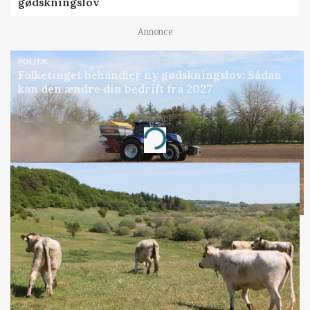
gødskningslov
Annonce
POLITIK
Folketinget behandler ny gødskningslov: Sådan
kan den ændre din bedrift fra 2027
Annonce
Loading...