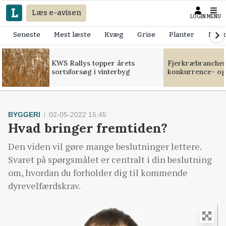
Læs e-avisen
LOGIN
MENU
Seneste
Mest læste
Kvæg
Grise
Planter
Mask
KWS Rallys topper årets
Fjerkræbranchen:
sortsforsøg i vinterbyg
konkurrence- og
BYGGERI
02-05-2022 15:45
Hvad bringer fremtiden?
Den viden vil gøre mange beslutninger lettere.
Svaret på spørgsmålet er centralt i din beslutning
om, hvordan du forholder dig til kommende
dyrevelfærdskrav.