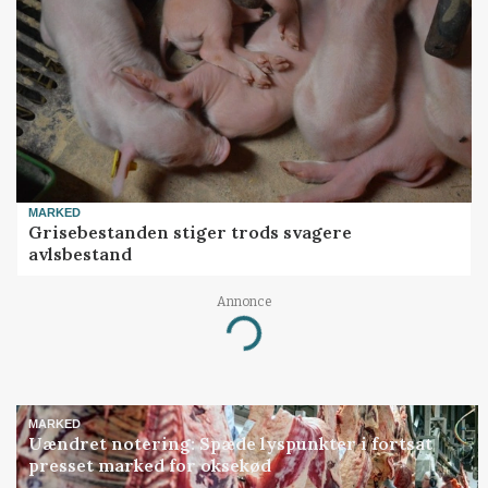
MARKED
Grisebestanden stiger trods svagere
avlsbestand
Annonce
Loading...
MARKED
Uændret notering: Spæde lyspunkter i fortsat
presset marked for oksekød