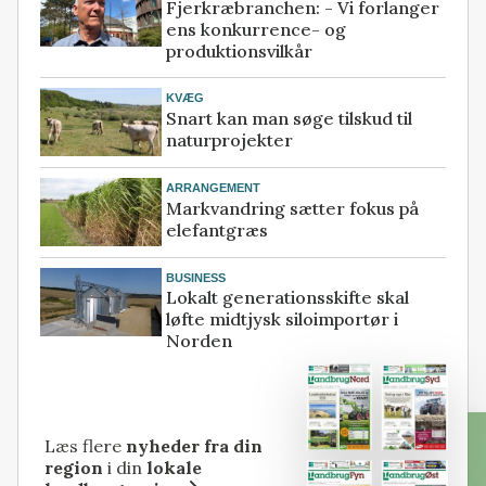
Fjerkræbranchen: - Vi forlanger
ens konkurrence- og
produktionsvilkår
KVÆG
Snart kan man søge tilskud til
naturprojekter
ARRANGEMENT
Markvandring sætter fokus på
elefantgræs
BUSINESS
Lokalt generationsskifte skal
løfte midtjysk siloimportør i
Norden
Læs flere
nyheder fra din
region
i din
lokale