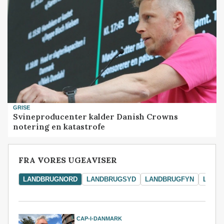
GRISE
Svineproducenter kalder Danish Crowns
notering en katastrofe
FRA VORES UGEAVISER
LANDBRUGNORD
LANDBRUGSYD
LANDBRUGFYN
LAND
CAP-I-DANMARK