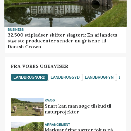
BUSINESS
32.500 stipladser skifter slagteri: En af landets
største producenter sender nu grisene til
Danish Crown
FRA VORES UGEAVISER
LANDBRUGNORD
LANDBRUGSYD
LANDBRUGFYN
LAND
KVÆG
Snart kan man søge tilskud til
naturprojekter
ARRANGEMENT
Markvandring sætter fokus på