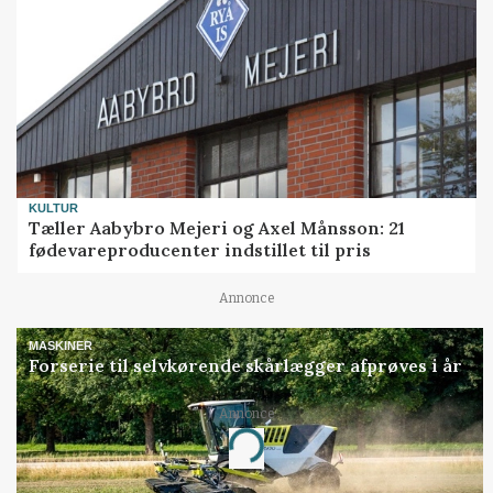
KULTUR
Tæller Aabybro Mejeri og Axel Månsson: 21
fødevareproducenter indstillet til pris
Annonce
MASKINER
Forserie til selvkørende skårlægger afprøves i år
Annonce
Loading...