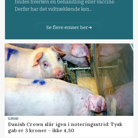
findes hverken en behandling eller vaccine.
Derfor har det vidtrækkende kon...
Se flere emner her
GRISE
Danish Crown slår igen i noteringsstrid: Tysk
gab er 3 kroner – ikke 4,30