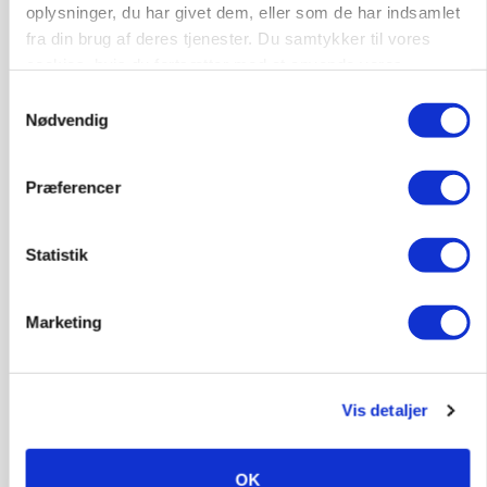
Anlæg
Kloak
oplysninger, du har givet dem, eller som de har indsamlet
fra din brug af deres tjenester. Du samtykker til vores
cookies, hvis du fortsætter med at anvende vores
4690, Haslev
06. aug.
NY
hjemmeside.
Samtykkevalg
Nødvendig
Lastbilchauffør søges til Henrik Haves
Maskinstation
Præferencer
Godstransport
Statistik
4700, Næstved
03. aug.
Marketing
Medarbejdere til griseproduktion
Grise
Vis detaljer
9681, Ranum
03. aug.
OK