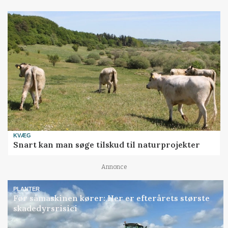
KVÆG
Snart kan man søge tilskud til naturprojekter
Annonce
PLANTER
Før såmaskinen kører: Her er efterårets største
skadedyrsrisici