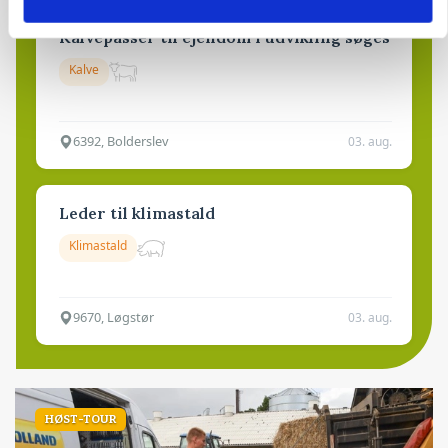
Kalvepasser til ejendom i udvikling søges
Kalve
6392, Bolderslev
03. aug.
Leder til klimastald
Klimastald
9670, Løgstør
03. aug.
HØST-TOUR