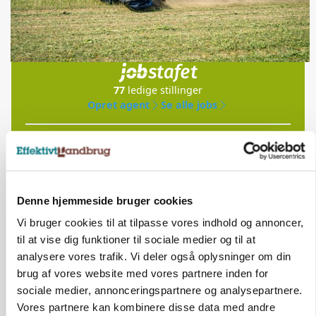
Jobs
i samarbejde med
77
ledige stillinger
Opret agent
Se alle jobs
Elevplads tilbydes ved Ringkøbing /
Trainee placement Ringkøbing
Grise
Denne hjemmeside bruger cookies
Vi bruger cookies til at tilpasse vores indhold og annoncer,
6950, Ringkøbing
06. aug.
NY
til at vise dig funktioner til sociale medier og til at
analysere vores trafik. Vi deler også oplysninger om din
brug af vores website med vores partnere inden for
Rørlægger / håndmand søges til
sociale medier, annonceringspartnere og analysepartnere.
dræn/entreprenørarbejde.
Vores partnere kan kombinere disse data med andre