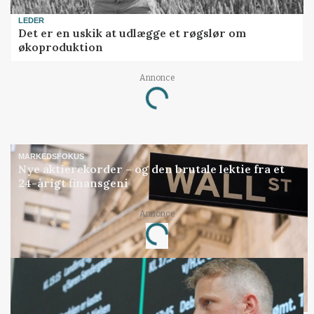
LEDER
Det er en uskik at udlægge et røgslør om
økoproduktion
Annonce
Loading...
MARKEDSFOKUS
Nye aktierekorder – og den brutale lektie fra et
24-årigt finansgeni
Annonce
Loading...