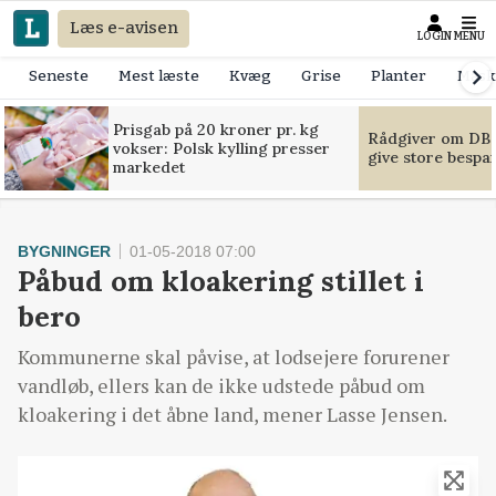
Læs e-avisen
LOGIN
MENU
Seneste
Mest læste
Kvæg
Grise
Planter
Mask
Prisgab på 20 kroner pr. kg
Rådgiver om DB-
vokser: Polsk kylling presser
give store bespa
markedet
BYGNINGER
01-05-2018 07:00
Påbud om kloakering stillet i
bero
Kommunerne skal påvise, at lodsejere forurener
vandløb, ellers kan de ikke udstede påbud om
kloakering i det åbne land, mener Lasse Jensen.