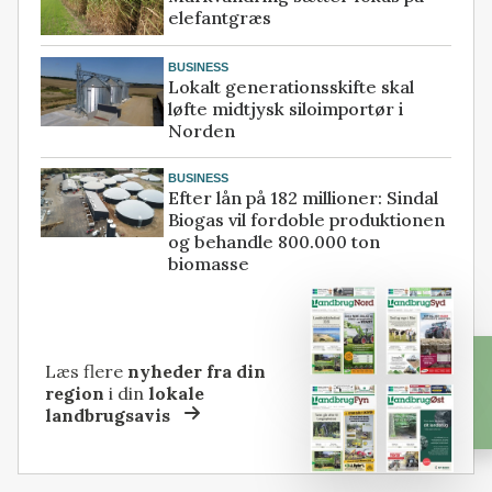
elefantgræs
BUSINESS
Lokalt generationsskifte skal
løfte midtjysk siloimportør i
Norden
BUSINESS
Efter lån på 182 millioner: Sindal
Biogas vil fordoble produktionen
og behandle 800.000 ton
biomasse
Læs flere
nyheder fra din
region
i din
lokale
landbrugsavis