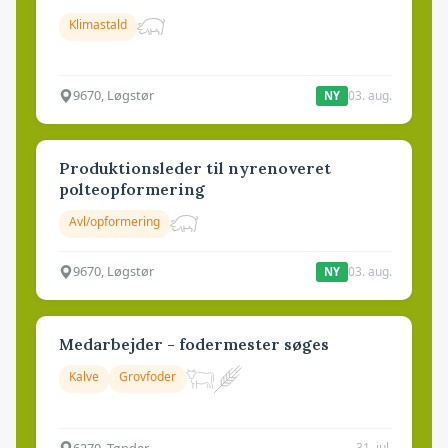
Klimastald
9670, Løgstør
03. aug.
NY
Produktionsleder til nyrenoveret
polteopformering
Avl/opformering
9670, Løgstør
03. aug.
NY
Medarbejder - fodermester søges
Kalve
Grovfoder
6270, Tønder
31. jul.