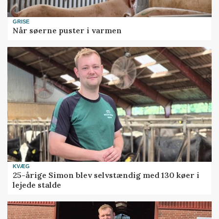
GRISE
Når søerne puster i varmen
KVÆG
25-årige Simon blev selvstændig med 130 køer i
lejede stalde