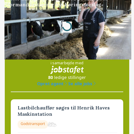
formand kritiserer nyt høringsforslag
Loading...
Annonce
Jobs
i samarbejde med
80
ledige stillinger
Opret agent
Se alle jobs
Lastbilchauffør søges til Henrik Haves
Maskinstation
Godstransport