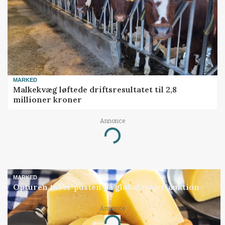
MARKED
Malkekvæg løftede driftsresultatet til 2,8
millioner kroner
Annonce
Loading...
MARKED
Opturen taber pusten på global mejeriauktion
Annonce