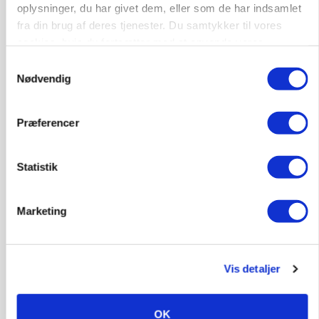
oplysninger, du har givet dem, eller som de har indsamlet
Annonce
fra din brug af deres tjenester. Du samtykker til vores
MARKEDSFOKUS
cookies, hvis du fortsætter med at anvende vores
Olien styrer råvaremarkederne
hjemmeside.
Samtykkevalg
Nødvendig
Annonce
Loading...
Præferencer
Statistik
Marketing
Vis detaljer
BUSINESS
Grambogård får oksekød på menuen hos
OK