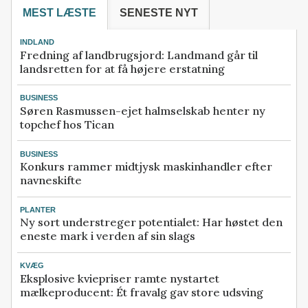
MEST LÆSTE
SENESTE NYT
INDLAND
Fredning af landbrugsjord: Landmand går til
landsretten for at få højere erstatning
BUSINESS
Søren Rasmussen-ejet halmselskab henter ny
topchef hos Tican
BUSINESS
Konkurs rammer midtjysk maskinhandler efter
navneskifte
PLANTER
Ny sort understreger potentialet: Har høstet den
eneste mark i verden af sin slags
KVÆG
Eksplosive kviepriser ramte nystartet
mælkeproducent: Ét fravalg gav store udsving