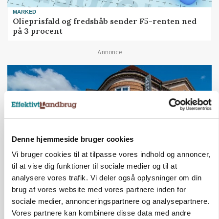
MARKED
Olieprisfald og fredshåb sender F5-renten ned
på 3 procent
Annonce
Denne hjemmeside bruger cookies
Vi bruger cookies til at tilpasse vores indhold og annoncer,
til at vise dig funktioner til sociale medier og til at
analysere vores trafik. Vi deler også oplysninger om din
BUSINESS
brug af vores website med vores partnere inden for
Lave grisepriser og nye regler øger landbobanks
sociale medier, annonceringspartnere og analysepartnere.
forsigtighed
Vores partnere kan kombinere disse data med andre