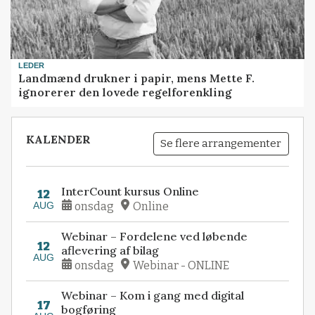
LEDER
Landmænd drukner i papir, mens Mette F.
ignorerer den lovede regelforenkling
KALENDER
Se flere arrangementer
InterCount kursus Online
12
AUG
onsdag
Online
Webinar – Fordelene ved løbende
12
aflevering af bilag
AUG
onsdag
Webinar - ONLINE
Webinar – Kom i gang med digital
17
bogføring