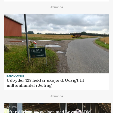
Annonce
EJENDOMME
Udbyder 128 hektar økojord: Udsigt til
millionhandel i Jelling
Annonce
POLITIK
Efter dårlige oplevelser med Bovaer: LDM-