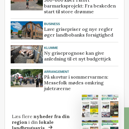
500-600 køer i stort
barmarksprojekt: Fra beskeden
start til store drømme
BUSINESS
Lave grisepriser og nye regler
øger landbobanks forsigtighed
KLUMME
Ny griseprognose kan give
anledning til et nyt budgettjek
ARRANGEMENT
På skovtur i sommervarmen:
Messefolk mødes omkring
juletræerne
Læs flere
nyheder fra din
region
i din
lokale
landbrugsavis