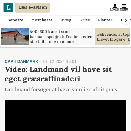
Læs e-avisen
LOGIN
MENU
Seneste
Mest læste
Kvæg
Grise
Planter
Mask
500-600 køer i stort
Befriende, at to
barmarksprojekt: Fra beskeden
blevet klogere. D
start til store drømme
CAP-I-DANMARK
01-12-2024 16:01
Video: Landmand vil have sit
eget græsraffinaderi
Landmand forsøger at hæve værdien af sit græs.