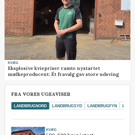
KVÆG
Eksplosive kviepriser ramte nystartet
mælkeproducent: Ét fravalg gav store udsving
FRA VORES UGEAVISER
LANDBRUGNORD
LANDBRUGSYD
LANDBRUGFYN
LAND
KVÆG