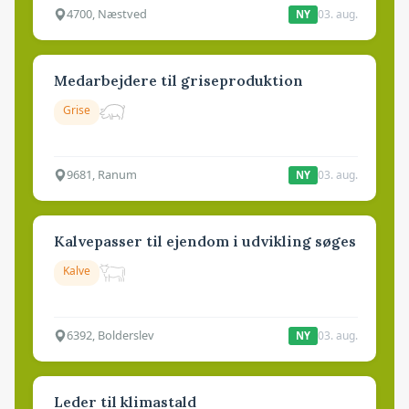
4700, Næstved
03. aug.
NY
Medarbejdere til griseproduktion
Grise
9681, Ranum
03. aug.
NY
Kalvepasser til ejendom i udvikling søges
Kalve
6392, Bolderslev
03. aug.
NY
Leder til klimastald