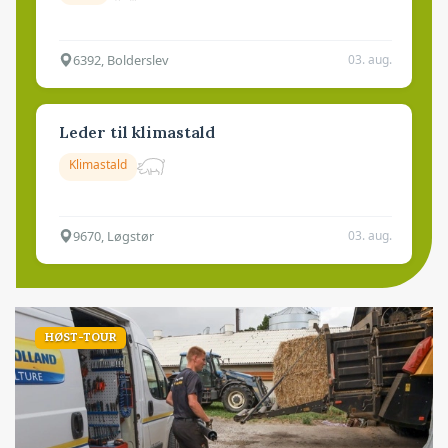
6392, Bolderslev
03. aug.
Leder til klimastald
Klimastald
9670, Løgstør
03. aug.
HØST-TOUR