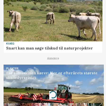
KVÆG
Snart kan man søge tilskud til naturprojekter
Annonce
PLANTER
Før såmaskinen kører: Her er efterårets største
skadedyrsrisici
Annonce
Loading...