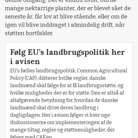
denne omgang. Det er endnu uvist, om de
mange nektarrige planter, der er blevet sået de
seneste år, får lov at blive stående, eller om de
igen vil blive inddraget i almindelig drift, når
støtten bortfalder.
Følg EU’s landbrugspolitik her
i avisen
EU’s fælles landbrugspolitik, Common Agricultural
Policy (CAP), dikterer hvilke regler, danske
landmænd skal følge for at få landbrugsstøtte, og
hvilke muligheder der er for støtte. Den er altså af
altafgørende betydning for, hvordan de danske
landmænd skal drive deres landbrug i
dagligdagen. Her i avisen følger vi hver uge
diskussionerne om implementeringen af de
mange tiltag, regler og støttemuligheder, der
følger med CAP’en.