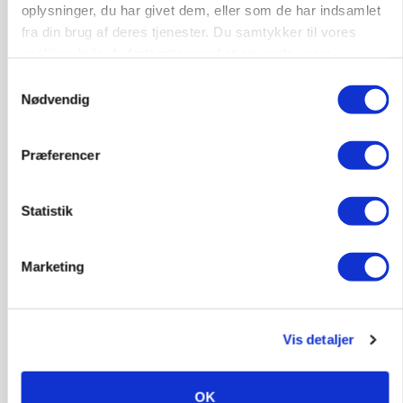
oplysninger, du har givet dem, eller som de har indsamlet
fra din brug af deres tjenester. Du samtykker til vores
cookies, hvis du fortsætter med at anvende vores
hjemmeside.
Samtykkevalg
Nødvendig
Præferencer
MARKED
Olieprisfald og fredshåb sender F5-renten ned
Statistik
på 3 procent
Annonce
Marketing
Vis detaljer
OK