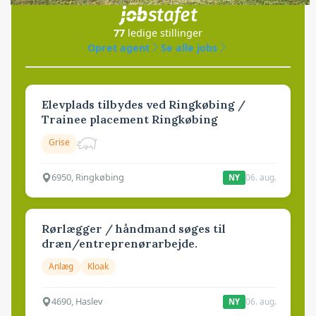
77
ledige stillinger
Opret agent
Se alle jobs
Elevplads tilbydes ved Ringkøbing /
Trainee placement Ringkøbing
Grise
6950, Ringkøbing
06. aug.
NY
Rørlægger / håndmand søges til
dræn/entreprenørarbejde.
Anlæg
Kloak
4690, Haslev
06. aug.
NY