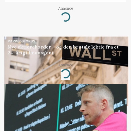
Annonce
Loading...
MARKEDSFOKUS
Nye aktierekorder – og den brutale lektie fra et
24-årigt finansgeni
Annonce
Loading...