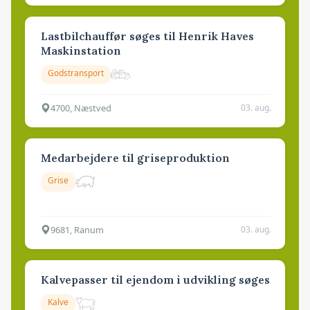
Lastbilchauffør søges til Henrik Haves
Maskinstation
Godstransport
4700, Næstved
03. aug.
Medarbejdere til griseproduktion
Grise
9681, Ranum
03. aug.
Kalvepasser til ejendom i udvikling søges
Kalve