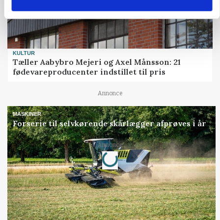
KULTUR
Tæller Aabybro Mejeri og Axel Månsson: 21
fødevareproducenter indstillet til pris
Annonce
MASKINER
Forserie til selvkørende skårlægger afprøves i år
Annonce
Loading...
Jobs
i samarbejde med