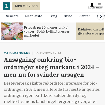
Læs e-avisen
LOGIN
MENU
Seneste
Mest læste
Kvæg
Grise
Planter
Mask
Prisgab på 20 kroner pr. kg
Rådgiver om DB-
vokser: Polsk kylling presser
give store bespa
markedet
CAP-I-DANMARK
04-11-2025 12:14
Ansøgning omkring bio-
ordninger steg markant i 2024 –
men nu forsvinder årsagen
Bestøverbrak skabte rekordstor interesse for bio-
ordninger i 2024, men allerede fra næste år fjernes
ordningen igen. Kritikere kalder den dyr og
ineffektiv, mens landbruget ærgrer sig over, at et