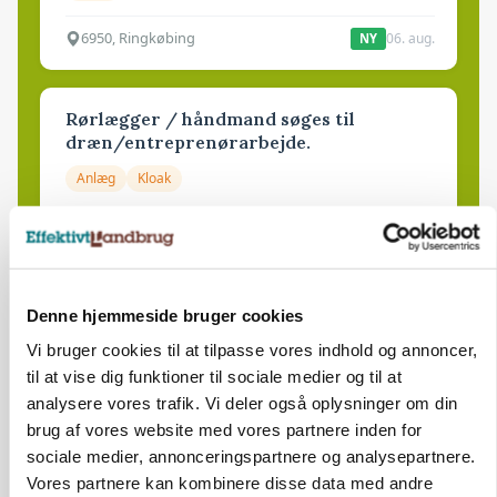
6950, Ringkøbing
06. aug.
NY
Rørlægger / håndmand søges til
dræn/entreprenørarbejde.
Anlæg
Kloak
4690, Haslev
06. aug.
NY
Lastbilchauffør søges til Henrik Haves
Denne hjemmeside bruger cookies
Maskinstation
Vi bruger cookies til at tilpasse vores indhold og annoncer,
Godstransport
til at vise dig funktioner til sociale medier og til at
analysere vores trafik. Vi deler også oplysninger om din
4700, Næstved
03. aug.
brug af vores website med vores partnere inden for
sociale medier, annonceringspartnere og analysepartnere.
Vores partnere kan kombinere disse data med andre