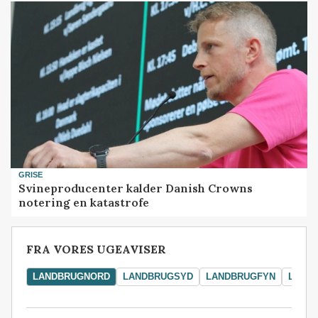
GRISE
Svineproducenter kalder Danish Crowns
notering en katastrofe
FRA VORES UGEAVISER
LANDBRUGNORD
LANDBRUGSYD
LANDBRUGFYN
LAND