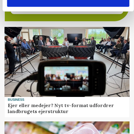
9670, Løgstør
03. aug.
BUSINESS
Ejer eller medejer? Nyt tv-format udfordrer
landbrugets ejerstruktur