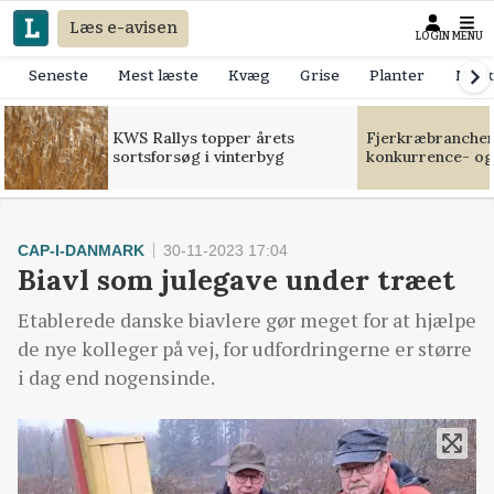
Læs e-avisen
LOGIN
MENU
Seneste
Mest læste
Kvæg
Grise
Planter
Mask
KWS Rallys topper årets
Fjerkræbranchen:
sortsforsøg i vinterbyg
konkurrence- og
CAP-I-DANMARK
30-11-2023 17:04
Biavl som julegave under træet
Etablerede danske biavlere gør meget for at hjælpe
de nye kolleger på vej, for udfordringerne er større
i dag end nogensinde.