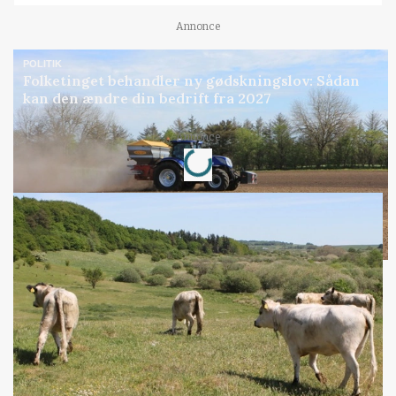
Annonce
POLITIK
Folketinget behandler ny gødskningslov: Sådan
kan den ændre din bedrift fra 2027
Loading...
Annonce