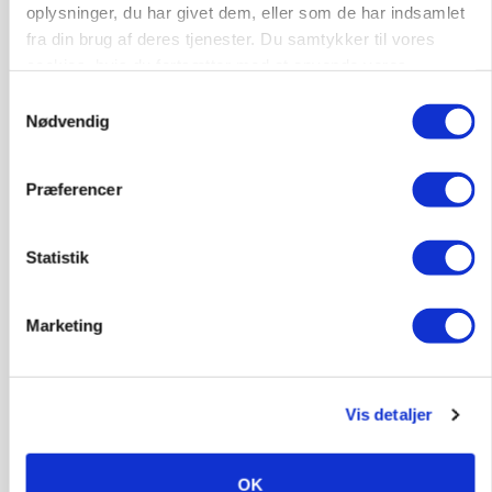
Medarbejdere til griseproduktion
oplysninger, du har givet dem, eller som de har indsamlet
fra din brug af deres tjenester. Du samtykker til vores
Grise
cookies, hvis du fortsætter med at anvende vores
hjemmeside.
Samtykkevalg
Nødvendig
9681, Ranum
03. aug.
Præferencer
Kalvepasser til ejendom i udvikling søges
Kalve
Statistik
6392, Bolderslev
03. aug.
Marketing
Leder til klimastald
Vis detaljer
Klimastald
OK