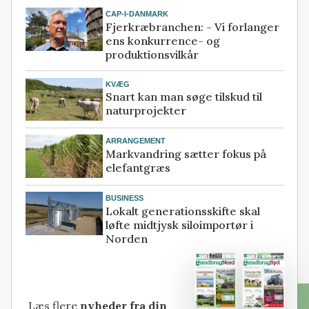
CAP-I-DANMARK
Fjerkræbranchen: - Vi forlanger
ens konkurrence- og
produktionsvilkår
KVÆG
Snart kan man søge tilskud til
naturprojekter
ARRANGEMENT
Markvandring sætter fokus på
elefantgræs
BUSINESS
Lokalt generationsskifte skal
løfte midtjysk siloimportør i
Norden
Læs flere
nyheder fra din