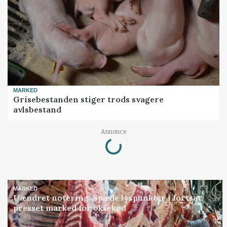
MARKED
Grisebestanden stiger trods svagere
avlsbestand
Loading...
Annonce
MARKED
Uændret notering: Spæde lyspunkter i fortsat
presset marked for oksekød