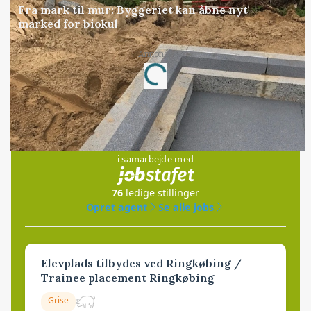
Fra mark til mur: Byggeriet kan åbne nyt
marked for biokul
Annonce
Loading...
Jobs
i samarbejde med
76
ledige stillinger
Opret agent
Se alle jobs
Elevplads tilbydes ved Ringkøbing /
Trainee placement Ringkøbing
Grise