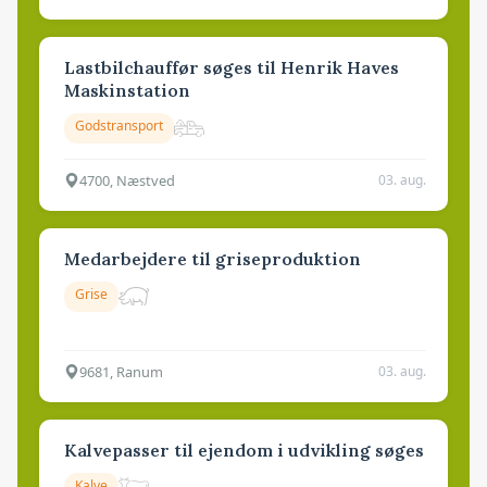
Lastbilchauffør søges til Henrik Haves
Maskinstation
Godstransport
4700, Næstved
03. aug.
Medarbejdere til griseproduktion
Grise
9681, Ranum
03. aug.
Kalvepasser til ejendom i udvikling søges
Kalve