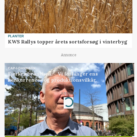
PLANTER
KWS Rallys topper årets sortsforsøg i vinterbyg
Annonce
CAP-I-DANMARK
Fjerkræbranchen: - Vi forlanger ens
konkurrence- og produktionsvilkår
Annonce
Loading...
Jobs