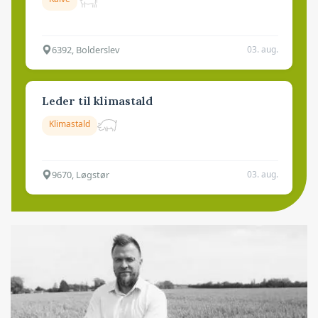
6392, Bolderslev
03. aug.
Leder til klimastald
Klimastald
9670, Løgstør
03. aug.