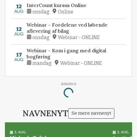
InterCount kursus Online
12
AUG
onsdag
Online
Webinar – Fordelene ved løbende
12
aflevering af bilag
AUG
onsdag
Webinar - ONLINE
Webinar – Kom i gang med digital
17
bogføring
AUG
mandag
Webinar - ONLINE
Annonce
Loading...
NAVNENYT
Se mere navnenyt
3. AUG.
3. AUG.