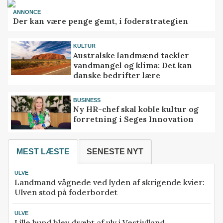
ANNONCE
Der kan være penge gemt, i foderstrategien
KULTUR
Australske landmænd tackler
vandmangel og klima: Det kan
danske bedrifter lære
BUSINESS
Ny HR-chef skal koble kultur og
forretning i Seges Innovation
MEST LÆSTE
SENESTE NYT
ULVE
Landmand vågnede ved lyden af skrigende kvier:
Ulven stod på foderbordet
ULVE
Lille hund blev dræbt af ulv i Vestjylland