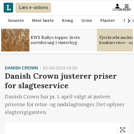
Læs e-avisen
LOGIN
MENU
Seneste
Mest læste
Kvæg
Grise
Planter
Mask
KWS Rallys topper årets
Fjerkræbranchen:
sortsforsøg i vinterbyg
konkurrence- og
DANISH CROWN
02-04-2019 14:50
Danish Crown justerer priser
for slagteservice
Danish Crown har pr. 1. april valgt at justere
priserne for retur- og nødslagtninger. Det oplyser
slagterigiganten.