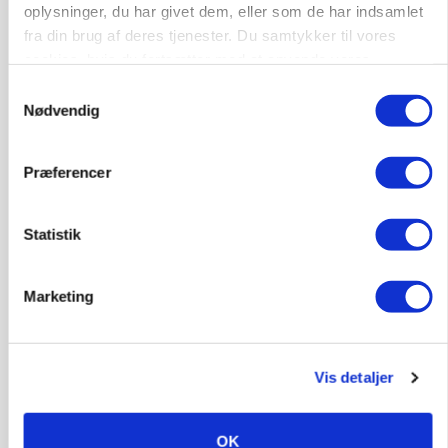
oplysninger, du har givet dem, eller som de har indsamlet
fra din brug af deres tjenester. Du samtykker til vores
cookies, hvis du fortsætter med at anvende vores
hjemmeside.
Samtykkevalg
Nødvendig
BUSINESS
Fra mark til mur: Byggeriet kan åbne nyt
Præferencer
marked for biokul
Statistik
Annonce
POLITIK
Marketing
»Nu stopper I«: Landbrugsdebattør og
protestgruppe vil demonstrere mod ny
gødskningslov
Vis detaljer
Annonce
Loading...
OK