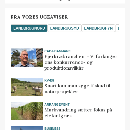
FRA VORES UGEAVISER
LANDBRUGNORD
LANDBRUGSYD
LANDBRUGFYN
LAND
CAP-I-DANMARK
Fjerkræbranchen: - Vi forlanger
ens konkurrence- og
produktionsvilkår
KVÆG
Snart kan man søge tilskud til
naturprojekter
ARRANGEMENT
Markvandring sætter fokus på
elefantgræs
BUSINESS