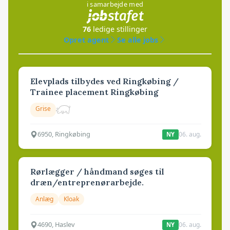
i samarbejde med
76
ledige stillinger
Opret agent
Se alle jobs
Elevplads tilbydes ved Ringkøbing /
Trainee placement Ringkøbing
Grise
6950, Ringkøbing
06. aug.
NY
Rørlægger / håndmand søges til
dræn/entreprenørarbejde.
Anlæg
Kloak
4690, Haslev
06. aug.
NY