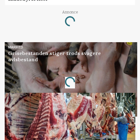
Annonce
Loading...
MARKED
Grisebestanden stiger trods svagere
avlsbestand
Annonce
Loading...