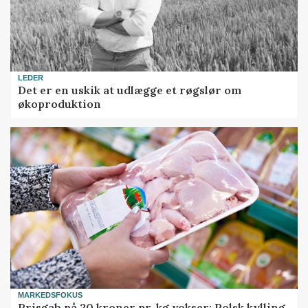
LEDER
Det er en uskik at udlægge et røgslør om
økoproduktion
MARKEDSFOKUS
Prisgab på 20 kroner pr. kg vokser: Polsk kylling