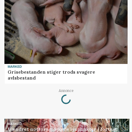
MARKED
Grisebestanden stiger trods svagere
avlsbestand
Loading...
Annonce
MARKED
Uændret notering: Spæde lyspunkter i fortsat