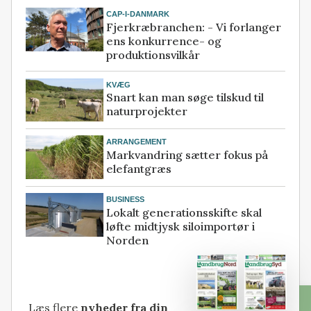
CAP-I-DANMARK
Fjerkræbranchen: - Vi forlanger
ens konkurrence- og
produktionsvilkår
KVÆG
Snart kan man søge tilskud til
naturprojekter
ARRANGEMENT
Markvandring sætter fokus på
elefantgræs
BUSINESS
Lokalt generationsskifte skal
løfte midtjysk siloimportør i
Norden
Læs flere
nyheder fra din