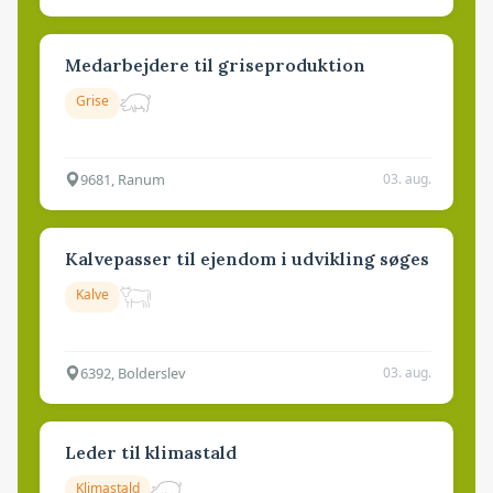
Medarbejdere til griseproduktion
Grise
9681, Ranum
03. aug.
Kalvepasser til ejendom i udvikling søges
Kalve
6392, Bolderslev
03. aug.
Leder til klimastald
Klimastald