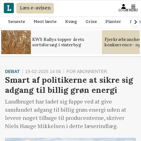
Læs e-avisen
LOGIN
MENU
Seneste
Mest læste
Kvæg
Grise
Planter
Mask
KWS Rallys topper årets
Fjerkræbranchen:
sortsforsøg i vinterbyg
konkurrence- og
DEBAT
19-02-2025 14:06
FOR ABONNENTER
Smart af politikerne at sikre sig
adgang til billig grøn energi
Landbruget har ladet sig fuppe ved at give
samfundet adgang til billig grøn energi uden at
levere noget tilbage til producenterne, skriver
Niels Hauge Mikkelsen i dette læserindlæg.