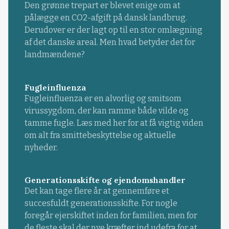
Den grønne trepart er blevet enige om at
pålægge en CO2-afgift på dansk landbrug.
Derudover er der lagt op til en stor omlægning
af det danske areal. Men hvad betyder det for
landmændene?
Fugleinfluenza
Fugleinfluenza er en alvorlig og smitsom
virussygdom, der kan ramme både vilde og
tamme fugle. Læs med her for at få vigtig viden
om alt fra smittebeskyttelse og aktuelle
nyheder.
Generationsskifte og ejendomshandler
Det kan tage flere år at gennemføre et
succesfuldt generationsskifte. For nogle
foregår ejerskiftet inden for familien, men for
de fleste skal der nye kræfter ind udefra for at