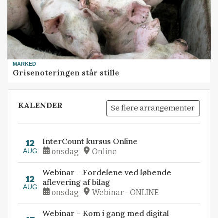
MARKED
Grisenoteringen står stille
KALENDER
Se flere arrangementer
InterCount kursus Online
12
AUG
onsdag
Online
Webinar – Fordelene ved løbende
12
aflevering af bilag
AUG
onsdag
Webinar - ONLINE
Webinar – Kom i gang med digital