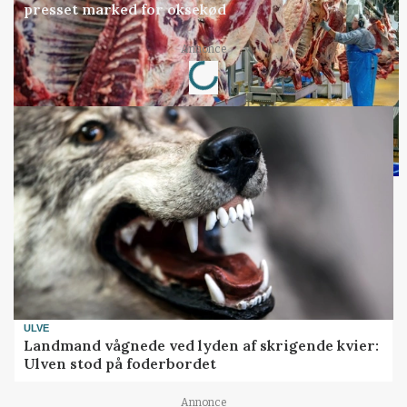
presset marked for oksekød
Loading...
Annonce
ULVE
Landmand vågnede ved lyden af skrigende kvier:
Ulven stod på foderbordet
Annonce