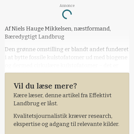
Annonce
Loading...
Af Niels Hauge Mikkelsen, næstformand,
Bæredygtigt Landbrug
Den grønne omstilling er blandt andet funderet
i at bytte fossile kulstofatomer ud med biogene
og dermed cirkulære kulstofatomer – det er
evident for de fleste.
Vil du læse mere?
Kære læser, denne artikel fra Effektivt
Landbrug er låst.
Kvalitetsjournalistik kræver research,
ekspertise og adgang til relevante kilder.