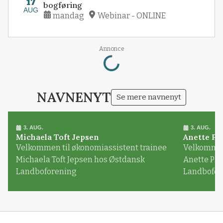
17
bogføring
AUG
mandag
Webinar - ONLINE
Loading...
Annonce
NAVNENYT
Se mere navnenyt
3. AUG.
3. AUG.
Michaela Toft Jepsen
Anette Pl
Velkommen til økonomiassistent trainee
Velkommen 
Michaela Toft Jepsen hos Østdansk
Anette Pl
Landboforening
Landbofor