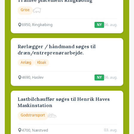
Grise
6950, Ringkøbing
06. aug.
NY
Rørlægger / håndmand søges til
dræn/entreprenørarbejde.
Anlæg
Kloak
4690, Haslev
06. aug.
NY
Lastbilchauffør søges til Henrik Haves
Maskinstation
Godstransport
4700, Næstved
03. aug.