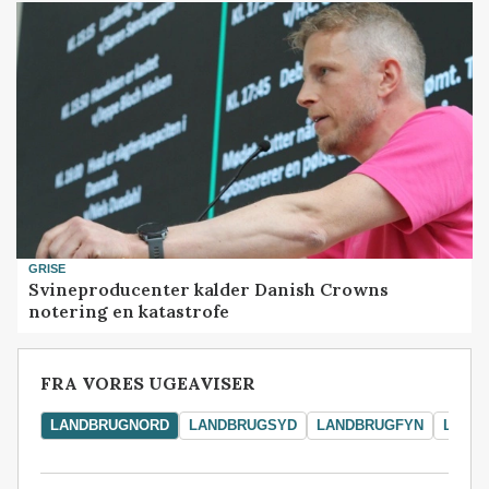
GRISE
Svineproducenter kalder Danish Crowns
notering en katastrofe
FRA VORES UGEAVISER
LANDBRUGNORD
LANDBRUGSYD
LANDBRUGFYN
LAND