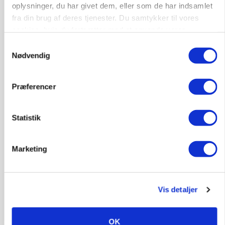
oplysninger, du har givet dem, eller som de har indsamlet
protestgruppe vil demonstrere mod ny
gødskningslov
fra din brug af deres tjenester. Du samtykker til vores
cookies, hvis du fortsætter med at anvende vores
Annonce
hjemmeside.
Samtykkevalg
Nødvendig
POLITIK
Folketinget behandler ny gødskningslov: Sådan
kan den ændre din bedrift fra 2027
Præferencer
Loading...
Annonce
Statistik
Marketing
Vis detaljer
OK