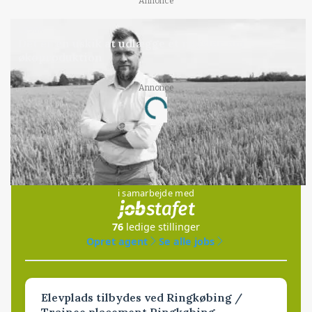
Annonce
LEDER
Det er en uskik at udlægge et røgslør om
økoproduktion
Annonce
Loading...
Jobs
i samarbejde med
76
ledige stillinger
Opret agent
Se alle jobs
Elevplads tilbydes ved Ringkøbing /
Trainee placement Ringkøbing