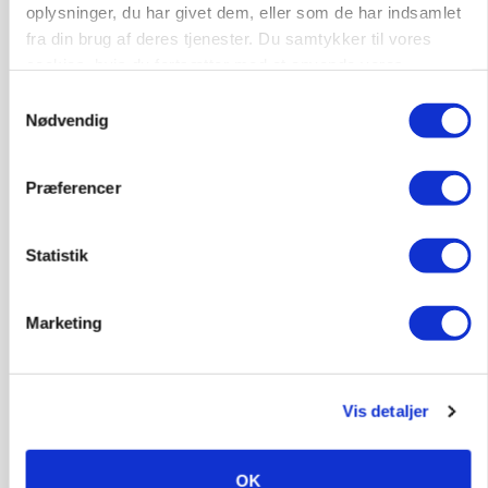
oplysninger, du har givet dem, eller som de har indsamlet
fra din brug af deres tjenester. Du samtykker til vores
cookies, hvis du fortsætter med at anvende vores
hjemmeside.
Samtykkevalg
Nødvendig
POLITIK
»Nu stopper I«: Landbrugsdebattør og
protestgruppe vil demonstrere mod ny
Præferencer
gødskningslov
Annonce
Statistik
Marketing
Vis detaljer
OK