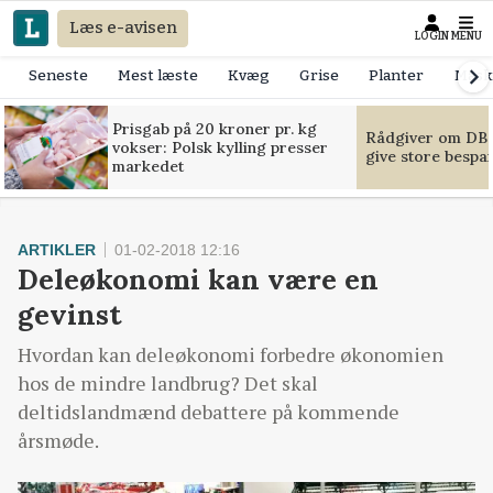
Læs e-avisen
LOGIN
MENU
Seneste
Mest læste
Kvæg
Grise
Planter
Mask
Prisgab på 20 kroner pr. kg
Rådgiver om DB-
vokser: Polsk kylling presser
give store bespa
markedet
ARTIKLER
01-02-2018 12:16
Deleøkonomi kan være en
gevinst
Hvordan kan deleøkonomi forbedre økonomien
hos de mindre landbrug? Det skal
deltidslandmænd debattere på kommende
årsmøde.