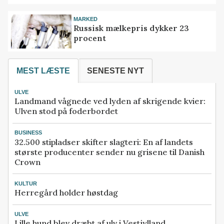
MARKED
Russisk mælkepris dykker 23
procent
MEST LÆSTE
SENESTE NYT
ULVE
Landmand vågnede ved lyden af skrigende kvier:
Ulven stod på foderbordet
BUSINESS
32.500 stipladser skifter slagteri: En af landets
største producenter sender nu grisene til Danish
Crown
KULTUR
Herregård holder høstdag
ULVE
Lille hund blev dræbt af ulv i Vestjylland