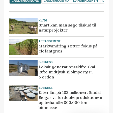
LANDBRUGNORD
LANDBRUGSYD
LANDBRUGFYN
LAND
KVÆG
Snart kan man søge tilskud til
naturprojekter
ARRANGEMENT
Markvandring sætter fokus på
elefantgræs
BUSINESS
Lokalt generationsskifte skal
løfte midtjysk siloimportør i
Norden
BUSINESS
Efter lån på 182 millioner: Sindal
Biogas vil fordoble produktionen
og behandle 800.000 ton
biomasse