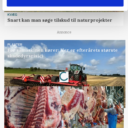
KVÆG
Snart kan man søge tilskud til naturprojekter
Annonce
PLANTER
Før såmaskinen kører: Her er efterårets største
skadedyrsrisici
Loading...
Annonce