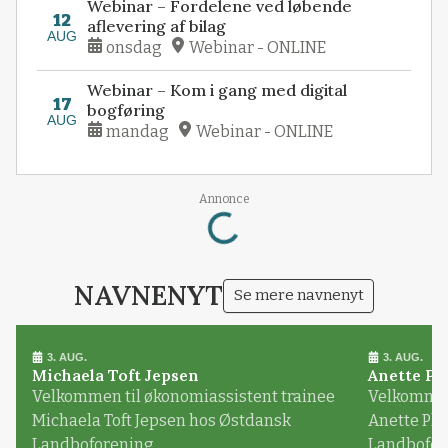
Webinar – Fordelene ved løbende
12
aflevering af bilag
AUG
onsdag
Webinar - ONLINE
Webinar – Kom i gang med digital
17
bogføring
AUG
mandag
Webinar - ONLINE
Loading...
Annonce
NAVNENYT
Se mere navnenyt
3. AUG.
3. AUG.
Michaela Toft Jepsen
Anette Pl
Velkommen til økonomiassistent trainee
Velkommen 
Michaela Toft Jepsen hos Østdansk
Anette Pl
Landboforening
Landbofor