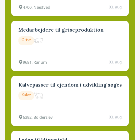
4700, Næstved
03. aug.
Medarbejdere til griseproduktion
Grise
9681, Ranum
03. aug.
Kalvepasser til ejendom i udvikling søges
Kalve
6392, Bolderslev
03. aug.
Leder til klimastald