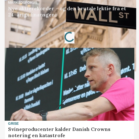
MARKEDSFOKUS
Nye aktierekorder – og den brutale lektie fra et
24-årigt finansgeni
Loading...
Annonce
GRISE
Svineproducenter kalder Danish Crowns
notering en katastrofe