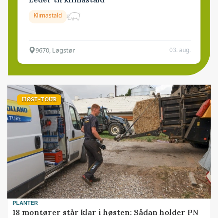
Klimastald
9670, Løgstør
03. aug.
HØST-TOUR
PLANTER
18 montører står klar i høsten: Sådan holder PN