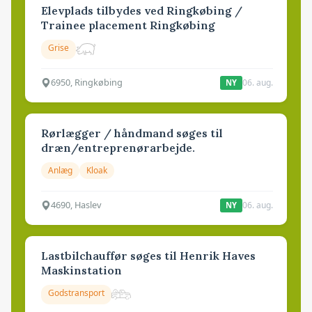
Elevplads tilbydes ved Ringkøbing /
Trainee placement Ringkøbing
Grise
6950, Ringkøbing
06. aug.
NY
Rørlægger / håndmand søges til
dræn/entreprenørarbejde.
Anlæg
Kloak
4690, Haslev
06. aug.
NY
Lastbilchauffør søges til Henrik Haves
Maskinstation
Godstransport