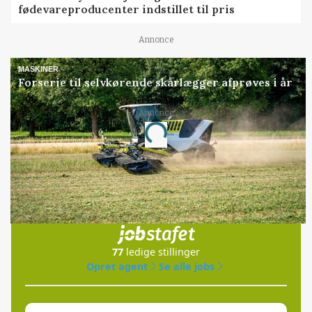
fødevareproducenter indstillet til pris
Annonce
MASKINER
Forserie til selvkørende skårlægger afprøves i år
Annonce
Loading...
Jobs
i samarbejde med
77
ledige stillinger
Opret agent
Se alle jobs