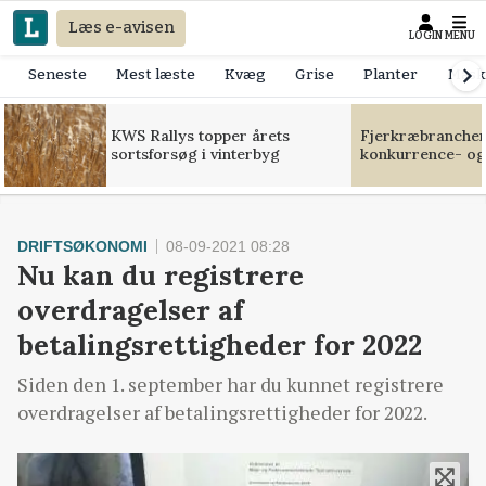
Læs e-avisen
LOGIN
MENU
Seneste
Mest læste
Kvæg
Grise
Planter
Mask
KWS Rallys topper årets
Fjerkræbranchen:
sortsforsøg i vinterbyg
konkurrence- og
DRIFTSØKONOMI
08-09-2021 08:28
Nu kan du registrere
overdragelser af
betalingsrettigheder for 2022
Siden den 1. september har du kunnet registrere
overdragelser af betalingsrettigheder for 2022.