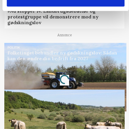
POLITIK
»Nu stopper I«: Landbrugsdebattør og
protestgruppe vil demonstrere mod ny
gødskningslov
Annonce
POLITIK
Folketinget behandler ny gødskningslov: Sådan
kan den ændre din bedrift fra 2027
Annonce
Loading...