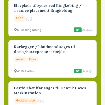
Elevplads tilbydes ved Ringkøbing /
Trainee placement Ringkøbing
Grise
6950, Ringkøbing
06. aug.
NY
Rørlægger / håndmand søges til
dræn/entreprenørarbejde.
Anlæg
Kloak
4690, Haslev
06. aug.
NY
Lastbilchauffør søges til Henrik Haves
Maskinstation
Godstransport