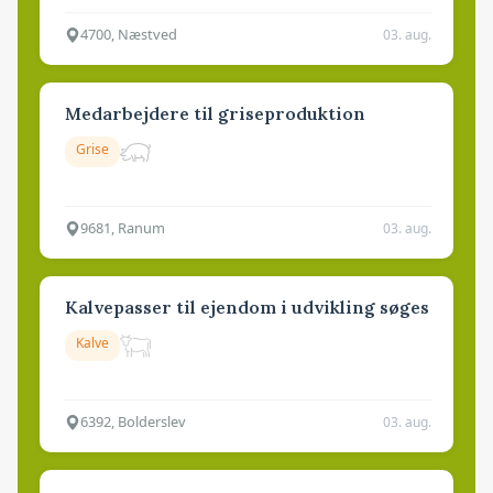
4700, Næstved
03. aug.
Medarbejdere til griseproduktion
Grise
9681, Ranum
03. aug.
Kalvepasser til ejendom i udvikling søges
Kalve
6392, Bolderslev
03. aug.