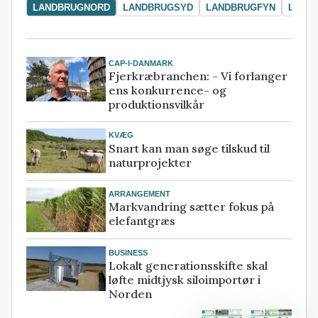
LANDBRUGNORD
LANDBRUGSYD
LANDBRUGFYN
LAND
CAP-I-DANMARK
Fjerkræbranchen: - Vi forlanger
ens konkurrence- og
produktionsvilkår
KVÆG
Snart kan man søge tilskud til
naturprojekter
ARRANGEMENT
Markvandring sætter fokus på
elefantgræs
BUSINESS
Lokalt generationsskifte skal
løfte midtjysk siloimportør i
Norden