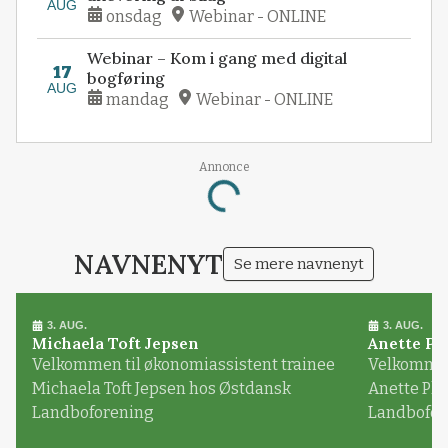
AUG
onsdag
Webinar - ONLINE
Webinar – Kom i gang med digital
17
bogføring
AUG
mandag
Webinar - ONLINE
Annonce
Loading...
NAVNENYT
Se mere navnenyt
3. AUG.
3. AUG.
Michaela Toft Jepsen
Anette Pl
Velkommen til økonomiassistent trainee
Velkommen 
Michaela Toft Jepsen hos Østdansk
Anette Pl
Landboforening
Landbofor