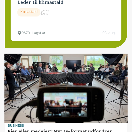
Leder til klimastald
Klimastald
9670, Løgstør
03. aug.
BUSINESS
Ejer eller medejer? Nyt tv-format udfordrer