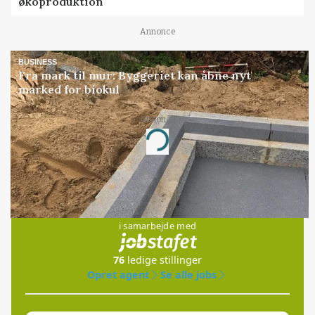
økoproduktion
Annonce
BUSINESS
Fra mark til mur: Byggeriet kan åbne nyt
marked for biokul
Annonce
Loading...
Jobs
i samarbejde med
76
ledige stillinger
Opret agent
Se alle jobs