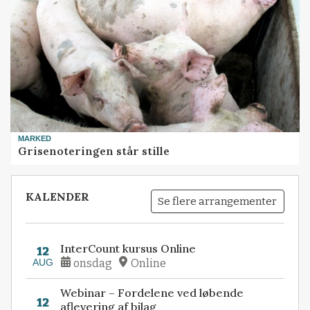
MARKED
Grisenoteringen står stille
KALENDER
Se flere arrangementer
InterCount kursus Online
12
AUG
onsdag
Online
Webinar – Fordelene ved løbende
12
aflevering af bilag