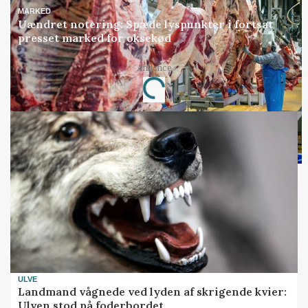
MARKED
Uændret notering: Spæde lyspunkter i fortsat
presset marked for oksekød
Annonce
Loading...
ULVE
Landmand vågnede ved lyden af skrigende kvier:
Ulven stod på foderbordet