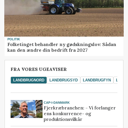
POLITIK
Folketinget behandler ny gødskningslov: Sådan
kan den ændre din bedrift fra 2027
FRA VORES UGEAVISER
LANDBRUGNORD
LANDBRUGSYD
LANDBRUGFYN
LAND
CAP-I-DANMARK
Fjerkræbranchen: - Vi forlanger
ens konkurrence- og
produktionsvilkår