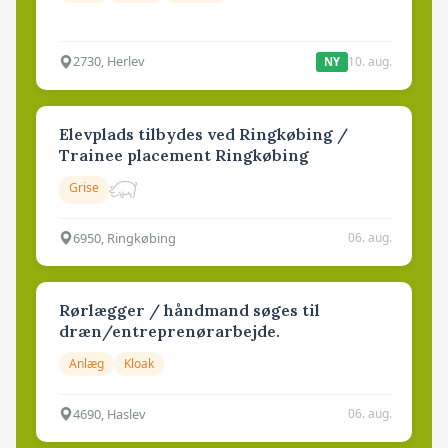
2730, Herlev
10. aug.
NY
Elevplads tilbydes ved Ringkøbing /
Trainee placement Ringkøbing
Grise
6950, Ringkøbing
06. aug.
Rørlægger / håndmand søges til
dræn/entreprenørarbejde.
Anlæg
Kloak
4690, Haslev
06. aug.