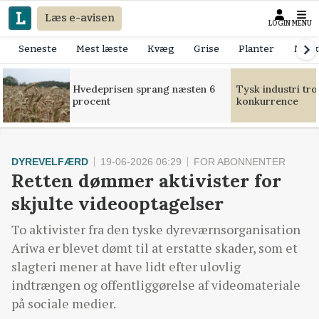
Læs e-avisen
LOGIN
MENU
Seneste
Mest læste
Kvæg
Grise
Planter
Mask
Hvedeprisen sprang næsten 6
Tysk industri tr
procent
konkurrence
DYREVELFÆRD
19-06-2026 06:29
FOR ABONNENTER
Retten dømmer aktivister for
skjulte videooptagelser
To aktivister fra den tyske dyreværnsorganisation
Ariwa er blevet dømt til at erstatte skader, som et
slagteri mener at have lidt efter ulovlig
indtrængen og offentliggørelse af videomateriale
på sociale medier.