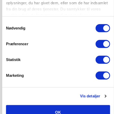
oplysninger, du har givet dem, eller som de har indsamlet
Annonce
fra din brug af deres tjenester. Du samtykker til vores
cookies, hvis du fortsætter med at anvende vores
MARKED
Tysk industri trodser energipres og kinesisk
hjemmeside.
Samtykkevalg
konkurrence
Nødvendig
Annonce
Loading...
Præferencer
Statistik
Marketing
Vis detaljer
OK