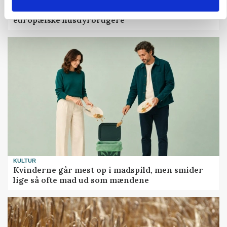
MARKED
Fugleinfluenza: Udvikling vækker bekymring hos
europæiske husdyrbrugere
KULTUR
Kvinderne går mest op i madspild, men smider
lige så ofte mad ud som mændene