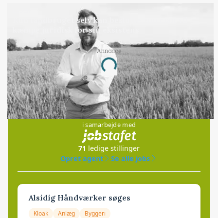
LEDER
Kun landbruget selv kan beslutte, om man vil
kæmpe juridisk for sin eksistens
Annonce
Loading...
Jobs
i samarbejde med
71
ledige stillinger
Opret agent
Se alle jobs
Alsidig Håndværker søges
Kloak
Anlæg
Byggeri