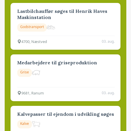
Lastbilchauffør søges til Henrik Haves
Maskinstation
Godstransport
4700, Næstved
03. aug.
Medarbejdere til griseproduktion
Grise
9681, Ranum
03. aug.
Kalvepasser til ejendom i udvikling søges
Kalve