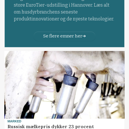
store EuroTier-udstilling i Hannover. Læs alt
om husdyrbranchens seneste
produktinnovationer og de nyeste teknologier.
Se flere emner her
MARKED
Russisk mælkepris dykker 23 procent