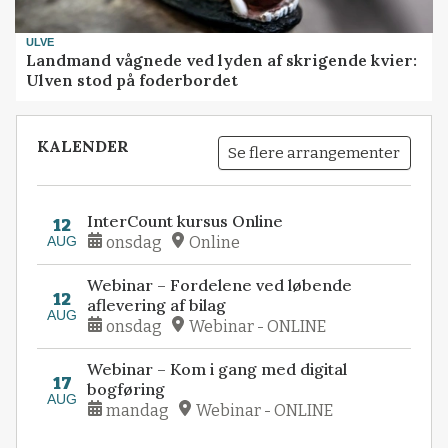
ULVE
Landmand vågnede ved lyden af skrigende kvier:
Ulven stod på foderbordet
KALENDER
Se flere arrangementer
InterCount kursus Online
12
AUG
onsdag
Online
Webinar – Fordelene ved løbende
12
aflevering af bilag
AUG
onsdag
Webinar - ONLINE
Webinar – Kom i gang med digital
17
bogføring
AUG
mandag
Webinar - ONLINE