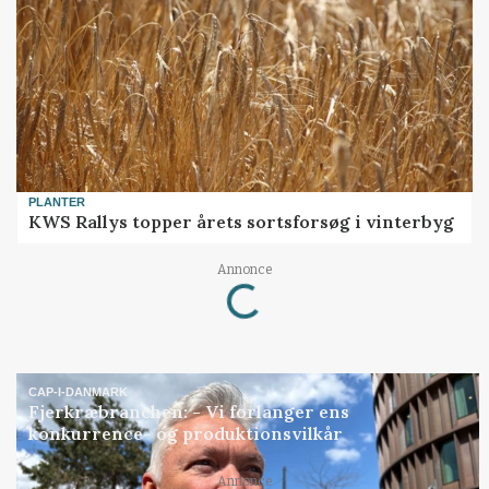
PLANTER
KWS Rallys topper årets sortsforsøg i vinterbyg
Annonce
Loading...
CAP-I-DANMARK
Fjerkræbranchen: - Vi forlanger ens
konkurrence- og produktionsvilkår
Annonce