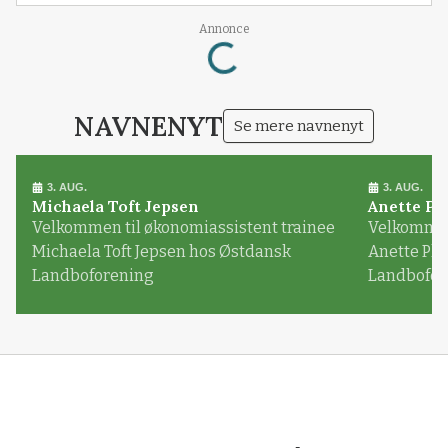
Annonce
Loading...
NAVNENYT
Se mere navnenyt
3. AUG.
3. AUG.
Michaela Toft Jepsen
Anette Pl
Velkommen til økonomiassistent trainee
Velkommen 
Michaela Toft Jepsen hos Østdansk
Anette Pl
Landboforening
Landbofor