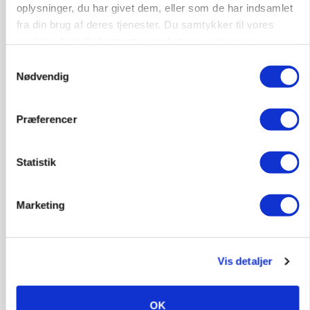
oplysninger, du har givet dem, eller som de har indsamlet
fra din brug af deres tjenester. Du samtykker til vores
GRISE
cookies, hvis du fortsætter med at anvende vores
Rådgiver om DB-Tjek: Små justeringer kan give
hjemmeside.
store besparelser
Samtykkevalg
Nødvendig
Annonce
Loading...
Præferencer
Statistik
Marketing
Vis detaljer
OK