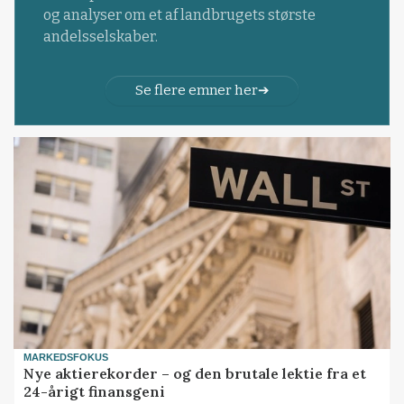
og analyser om et af landbrugets største
andelsselskaber.
Se flere emner her
MARKEDSFOKUS
Nye aktierekorder – og den brutale lektie fra et
24-årigt finansgeni