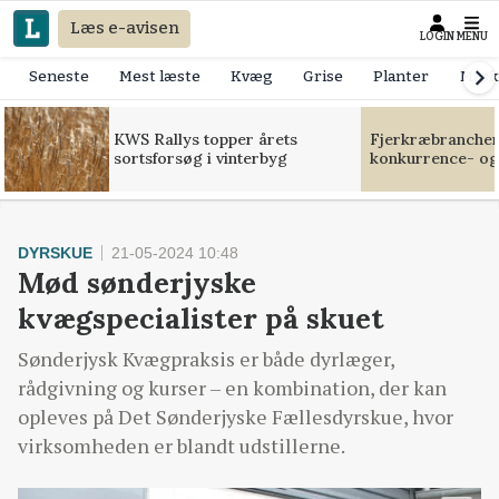
Læs e-avisen
LOGIN
MENU
Seneste
Mest læste
Kvæg
Grise
Planter
Mask
KWS Rallys topper årets
Fjerkræbranchen:
sortsforsøg i vinterbyg
konkurrence- og
DYRSKUE
21-05-2024 10:48
Mød sønderjyske
kvægspecialister på skuet
Sønderjysk Kvægpraksis er både dyrlæger,
rådgivning og kurser – en kombination, der kan
opleves på Det Sønderjyske Fællesdyrskue, hvor
virksomheden er blandt udstillerne.