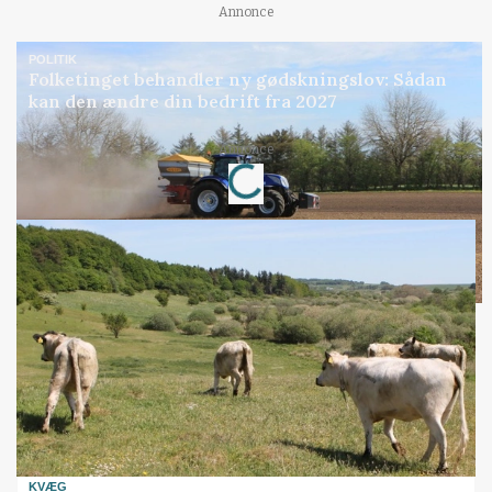
Annonce
POLITIK
Folketinget behandler ny gødskningslov: Sådan
kan den ændre din bedrift fra 2027
Annonce
Loading...
KVÆG