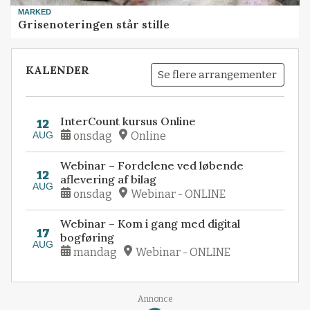
MARKED
Grisenoteringen står stille
KALENDER
Se flere arrangementer
InterCount kursus Online
12
AUG
onsdag
Online
Webinar – Fordelene ved løbende
12
aflevering af bilag
AUG
onsdag
Webinar - ONLINE
Webinar – Kom i gang med digital
17
bogføring
AUG
mandag
Webinar - ONLINE
Annonce