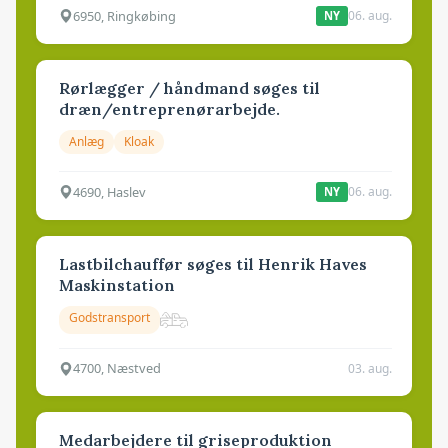
6950, Ringkøbing
06. aug.
NY
Rørlægger / håndmand søges til
dræn/entreprenørarbejde.
Anlæg
Kloak
4690, Haslev
06. aug.
NY
Lastbilchauffør søges til Henrik Haves
Maskinstation
Godstransport
4700, Næstved
03. aug.
Medarbejdere til griseproduktion