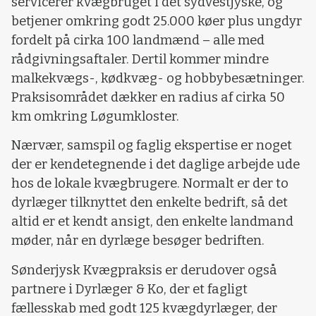
servicerer kvægbruget i det sydvestjyske, og
betjener omkring godt 25.000 køer plus ungdyr
fordelt på cirka 100 landmænd – alle med
rådgivningsaftaler. Dertil kommer mindre
malkekvægs-, kødkvæg- og hobbybesætninger.
Praksisområdet dækker en radius af cirka 50
km omkring Løgumkloster.
Nærvær, samspil og faglig ekspertise er noget
der er kendetegnende i det daglige arbejde ude
hos de lokale kvægbrugere. Normalt er der to
dyrlæger tilknyttet den enkelte bedrift, så det
altid er et kendt ansigt, den enkelte landmand
møder, når en dyrlæge besøger bedriften.
Sønderjysk Kvægpraksis er derudover også
partnere i Dyrlæger & Ko, der et fagligt
fællesskab med godt 125 kvægdyrlæger, der