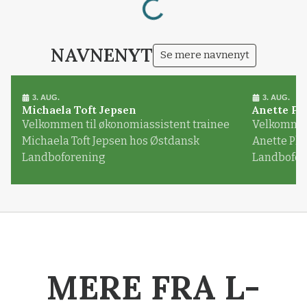
Loading...
NAVNENYT
Se mere navnenyt
3. AUG.
3. AUG.
Michaela Toft Jepsen
Anette Pl
Velkommen til økonomiassistent trainee
Velkommen 
Michaela Toft Jepsen hos Østdansk
Anette Pl
Landboforening
Landbofor
MERE FRA L-