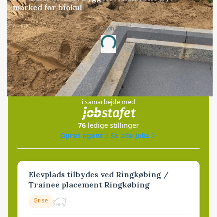
marked for biokul
Annonce
Loading...
Jobs
i samarbejde med
76
ledige stillinger
Opret agent
Se alle jobs
Elevplads tilbydes ved Ringkøbing /
Trainee placement Ringkøbing
Grise