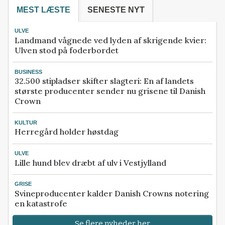
MEST LÆSTE
SENESTE NYT
ULVE
Landmand vågnede ved lyden af skrigende kvier:
Ulven stod på foderbordet
BUSINESS
32.500 stipladser skifter slagteri: En af landets
største producenter sender nu grisene til Danish
Crown
KULTUR
Herregård holder høstdag
ULVE
Lille hund blev dræbt af ulv i Vestjylland
GRISE
Svineproducenter kalder Danish Crowns notering
en katastrofe
Se flere nyheder her