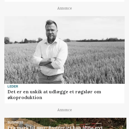
Annonce
LEDER
Det er en uskik at udlægge et røgslør om
økoproduktion
Annonce
BUSINESS
Fra mark til mur: Byggeriet kan åbne nyt