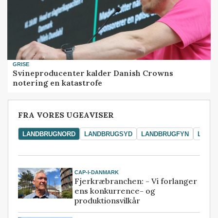
GRISE
Svineproducenter kalder Danish Crowns
notering en katastrofe
FRA VORES UGEAVISER
LANDBRUGNORD
LANDBRUGSYD
LANDBRUGFYN
LAND
CAP-I-DANMARK
Fjerkræbranchen: - Vi forlanger
ens konkurrence- og
produktionsvilkår