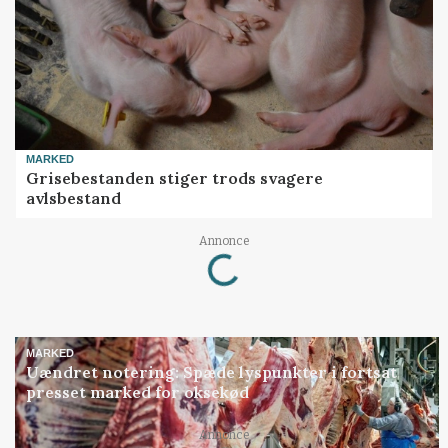
MARKED
Grisebestanden stiger trods svagere
avlsbestand
Annonce
Loading...
MARKED
Uændret notering: Spæde lyspunkter i fortsat
presset marked for oksekød
Annonce