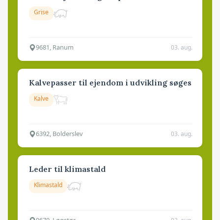
Grise
9681, Ranum
03. aug.
Kalvepasser til ejendom i udvikling søges
Kalve
6392, Bolderslev
03. aug.
Leder til klimastald
Klimastald