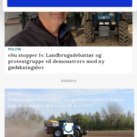
POLITIK
»Nu stopper I«: Landbrugsdebattør og
protestgruppe vil demonstrere mod ny
gødskningslov
Annonce
POLITIK
Folketinget behandler ny gødskningslov: Sådan
kan den ændre din bedrift fra 2027
Loading...
Annonce