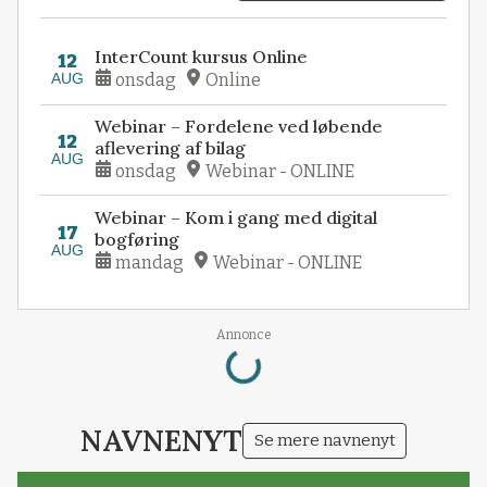
InterCount kursus Online
12
AUG
onsdag
Online
Webinar – Fordelene ved løbende
12
aflevering af bilag
AUG
onsdag
Webinar - ONLINE
Webinar – Kom i gang med digital
17
bogføring
AUG
mandag
Webinar - ONLINE
Loading...
Annonce
NAVNENYT
Se mere navnenyt