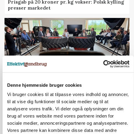
Prisgab på 20 kroner pr. kg vokser: Polsk kylling
presser markedet
Denne hjemmeside bruger cookies
BUSINESS
Vi bruger cookies til at tilpasse vores indhold og annoncer,
Ejer eller medejer? Nyt tv-format udfordrer
til at vise dig funktioner til sociale medier og til at
landbrugets ejerstruktur
analysere vores trafik. Vi deler også oplysninger om din
Loading...
brug af vores website med vores partnere inden for
Annonce
sociale medier, annonceringspartnere og analysepartnere.
Vores partnere kan kombinere disse data med andre