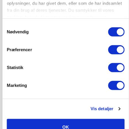
oplysninger, du har givet dem, eller som de har indsamlet
fra din brug af deres tjenester. Du samtykker til vores
cookies, hvis du fortsætter med at anvende vores
hjemmeside.
Samtykkevalg
Nødvendig
Præferencer
Statistik
MARKED
Russisk mælkepris dykker 23 procent
Marketing
Annonce
Vis detaljer
OK