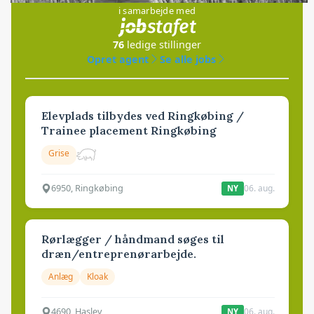
i samarbejde med
76
ledige stillinger
Opret agent
Se alle jobs
Elevplads tilbydes ved Ringkøbing /
Trainee placement Ringkøbing
Grise
6950, Ringkøbing
06. aug.
NY
Rørlægger / håndmand søges til
dræn/entreprenørarbejde.
Anlæg
Kloak
4690, Haslev
06. aug.
NY