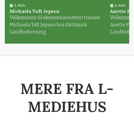
3. AUG.
3. AUG.
Michaela Toft Jepsen
Anette Pl
Velkommen til økonomiassistent trainee
Velkommen 
Michaela Toft Jepsen hos Østdansk
Anette Pl
Landboforening
Landbofor
MERE FRA L-
MEDIEHUS