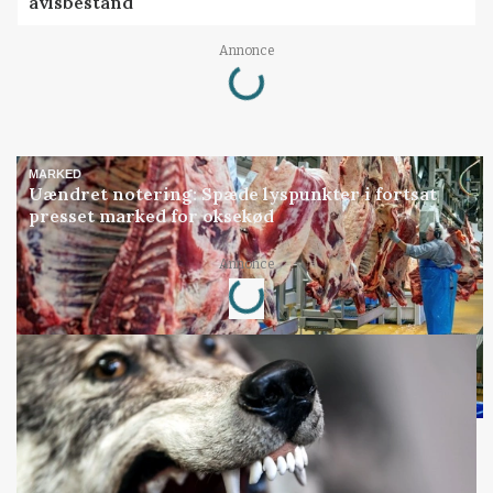
avlsbestand
Loading...
Annonce
MARKED
Uændret notering: Spæde lyspunkter i fortsat
presset marked for oksekød
Loading...
Annonce