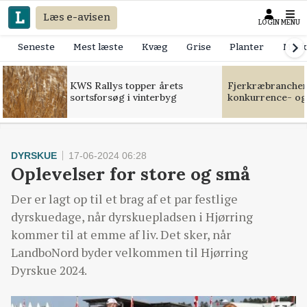
Læs e-avisen
LOGIN
MENU
Seneste
Mest læste
Kvæg
Grise
Planter
Mask
KWS Rallys topper årets
Fjerkræbranchen:
sortsforsøg i vinterbyg
konkurrence- og
DYRSKUE
17-06-2024 06:28
Oplevelser for store og små
Der er lagt op til et brag af et par festlige
dyrskuedage, når dyrskuepladsen i Hjørring
kommer til at emme af liv. Det sker, når
LandboNord byder velkommen til Hjørring
Dyrskue 2024.