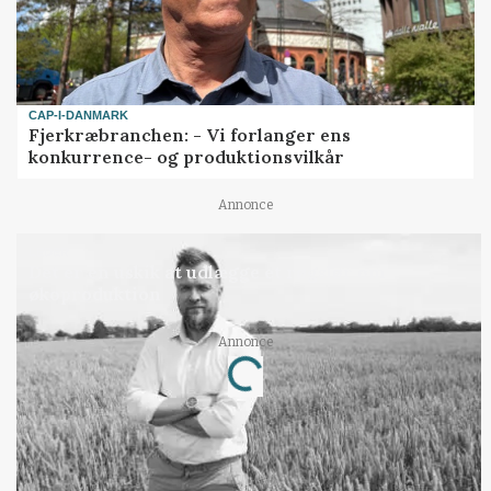
CAP-I-DANMARK
Fjerkræbranchen: - Vi forlanger ens
konkurrence- og produktionsvilkår
Annonce
LEDER
Det er en uskik at udlægge et røgslør om
økoproduktion
Annonce
Loading...
Jobs