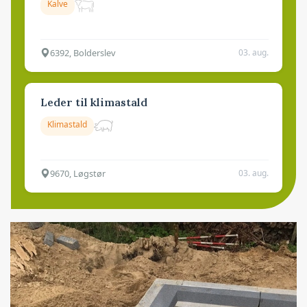
Kalve
6392, Bolderslev
03. aug.
Leder til klimastald
Klimastald
9670, Løgstør
03. aug.