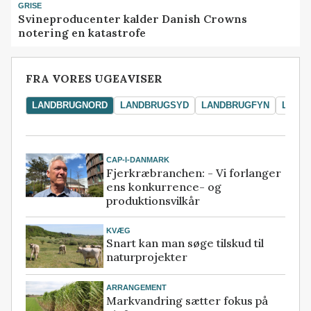
GRISE
Svineproducenter kalder Danish Crowns
notering en katastrofe
FRA VORES UGEAVISER
LANDBRUGNORD
LANDBRUGSYD
LANDBRUGFYN
LAND
CAP-I-DANMARK
Fjerkræbranchen: - Vi forlanger
ens konkurrence- og
produktionsvilkår
KVÆG
Snart kan man søge tilskud til
naturprojekter
ARRANGEMENT
Markvandring sætter fokus på