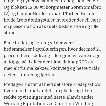
flaget og byder velkommen fredag klokken 8.30.
Og klokken 12.30 vil borgmester Søren Smalbro
(V) og LandboNords formand Torben Farum
holde årets åbningstaler, hvorefter der vil være
en præsentation af skuets bedste store og lille
stand.
Både fredag og lørdag vil der være
bedømmelser i dyrskueringen, hvor der med 20
procent flere kødkvæg i den grad vil være noget
at kigge på. I alt er der tilmeldt knap 700 dyr
med alt fra malkekøer, kødkvæg og heste til får,
geder, kaniner og fjerkræ.
Fredagen slutter af med det store Fredagsshow,
hvor man blandt andet kan glæde sig til en
række opvisninger med heste. Blandt andet
Working Equitation ved Christina Winding.