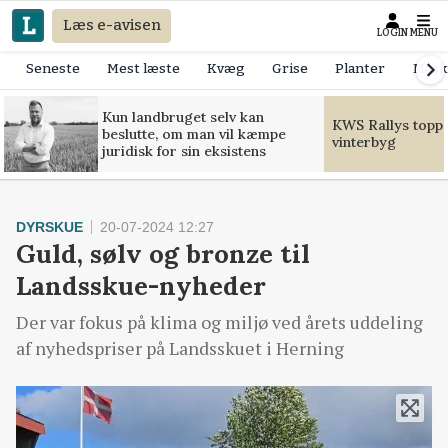
Læs e-avisen
LOGIN
MENU
Seneste
Mest læste
Kvæg
Grise
Planter
Mask
Kun landbruget selv kan
KWS Rallys toppe
beslutte, om man vil kæmpe
vinterbyg
juridisk for sin eksistens
DYRSKUE
20-07-2024 12:27
Guld, sølv og bronze til
Landsskue-nyheder
Der var fokus på klima og miljø ved årets uddeling
af nyhedspriser på Landsskuet i Herning