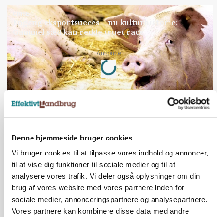
GRISE
Engang eksportsucces – nu kulturhistorie:
Gammel sæd kan redde truet race
Annonce
Loading...
Jobs
i samarbejde med
Denne hjemmeside bruger cookies
72
ledige stillinger
Vi bruger cookies til at tilpasse vores indhold og annoncer,
Opret agent
Se alle jobs
til at vise dig funktioner til sociale medier og til at
analysere vores trafik. Vi deler også oplysninger om din
brug af vores website med vores partnere inden for
Elevplads tilbydes ved Ringkøbing /
sociale medier, annonceringspartnere og analysepartnere.
Trainee placement Ringkøbing
Vores partnere kan kombinere disse data med andre