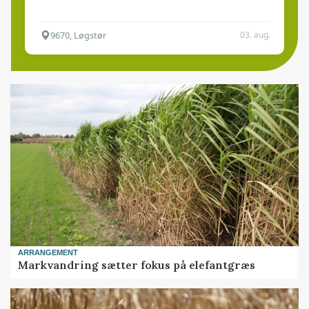
9670, Løgstør
03. aug.
ARRANGEMENT
Markvandring sætter fokus på elefantgræs