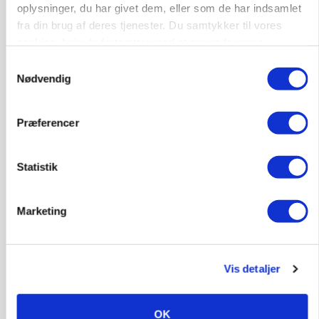
oplysninger, du har givet dem, eller som de har indsamlet
Grise
fra din brug af deres tjenester. Du samtykker til vores
cookies, hvis du fortsætter med at anvende vores
6950, Ringkøbing
06. aug.
hjemmeside.
Samtykkevalg
Nødvendig
Rørlægger / håndmand søges til
dræn/entreprenørarbejde.
Præferencer
Anlæg
Kloak
Statistik
4690, Haslev
06. aug.
Marketing
Lastbilchauffør søges til Henrik Haves
Maskinstation
Godstransport
Vis detaljer
4700, Næstved
03. aug.
OK