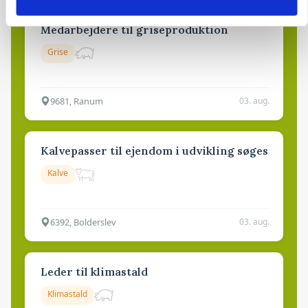
Medarbejdere til griseproduktion
Grise
9681, Ranum
03. aug.
Kalvepasser til ejendom i udvikling søges
Kalve
6392, Bolderslev
03. aug.
Leder til klimastald
Klimastald