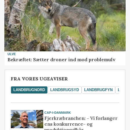
ULVE
Bekræftet: Sætter droner ind mod problemulv
FRA VORES UGEAVISER
LANDBRUGNORD
LANDBRUGSYD
LANDBRUGFYN
LAND
CAP-I-DANMARK
Fjerkræbranchen: - Vi forlanger
ens konkurrence- og
produktionsvilkår