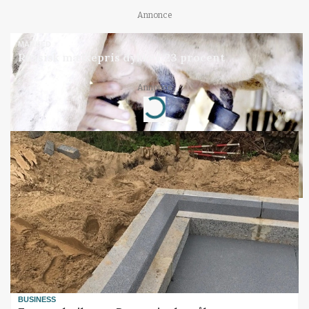
Annonce
MARKED
Russisk mælkepris dykker 23 procent
Loading...
Annonce
BUSINESS