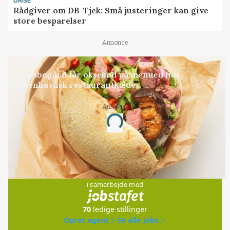
GRISE
Rådgiver om DB-Tjek: Små justeringer kan give
store besparelser
Annonce
BUSINESS
Grambogård får oksekød på menuen hos
københavnsk restaurantkæde
Annonce
Loading...
Jobs
i samarbejde med
70
ledige stillinger
Opret agent
Se alle jobs