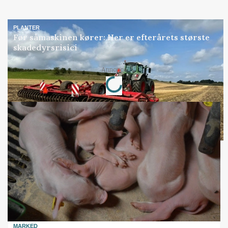
PLANTER
Før såmaskinen kører: Her er efterårets største
skadedyrsrisici
Loading...
Annonce
MARKED