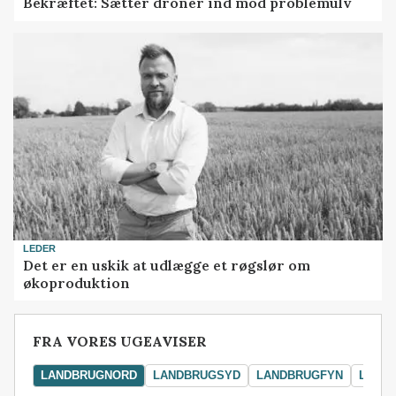
Bekræftet: Sætter droner ind mod problemulv
LEDER
Det er en uskik at udlægge et røgslør om
økoproduktion
FRA VORES UGEAVISER
LANDBRUGNORD
LANDBRUGSYD
LANDBRUGFYN
LAND