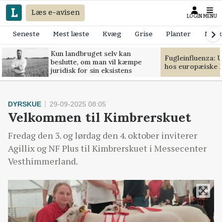
Læs e-avisen
LOGIN
MENU
Seneste
Mest læste
Kvæg
Grise
Planter
Mask
Kun landbruget selv kan
Fugleinfluenza: 
beslutte, om man vil kæmpe
hos europæiske 
juridisk for sin eksistens
DYRSKUE
29-09-2025 08:05
Velkommen til Kimbrerskuet
Fredag den 3. og lørdag den 4. oktober inviterer
Agillix og NF Plus til Kimbrerskuet i Messecenter
Vesthimmerland.