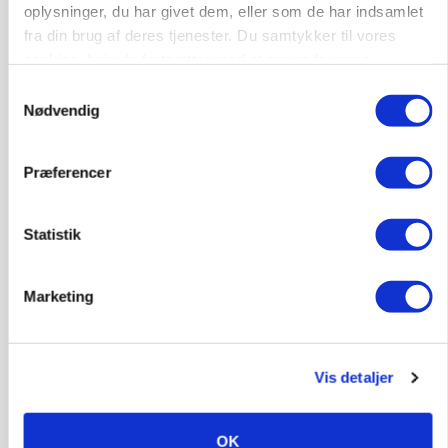
oplysninger, du har givet dem, eller som de har indsamlet
fra din brug af deres tjenester. Du samtykker til vores
cookies, hvis du fortsætter med at anvende vores
BUSINESS
Ejer eller medejer? Nyt tv-format udfordrer
hjemmeside.
Samtykkevalg
landbrugets ejerstruktur
Nødvendig
Annonce
Præferencer
MARKED
Russisk mælkepris dykker 23 procent
Loading...
Statistik
Annonce
Marketing
Vis detaljer
OK