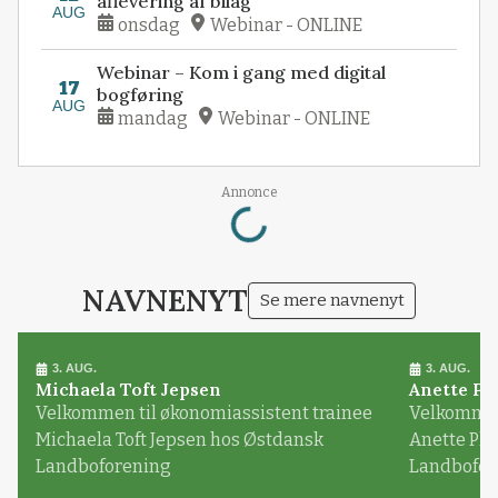
aflevering af bilag
AUG
onsdag
Webinar - ONLINE
Webinar – Kom i gang med digital
17
bogføring
AUG
mandag
Webinar - ONLINE
Loading...
Annonce
NAVNENYT
Se mere navnenyt
3. AUG.
3. AUG.
Michaela Toft Jepsen
Anette Pl
Velkommen til økonomiassistent trainee
Velkommen 
Michaela Toft Jepsen hos Østdansk
Anette Pl
Landboforening
Landbofor