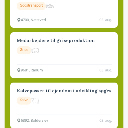
Godstransport
4700, Næstved
03. aug.
Medarbejdere til griseproduktion
Grise
9681, Ranum
03. aug.
Kalvepasser til ejendom i udvikling søges
Kalve
6392, Bolderslev
03. aug.