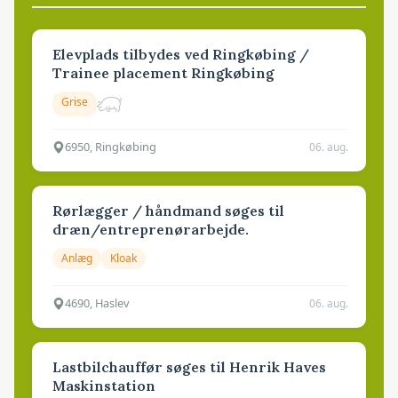
Elevplads tilbydes ved Ringkøbing /
Trainee placement Ringkøbing
Grise
6950, Ringkøbing
06. aug.
Rørlægger / håndmand søges til
dræn/entreprenørarbejde.
Anlæg
Kloak
4690, Haslev
06. aug.
Lastbilchauffør søges til Henrik Haves
Maskinstation