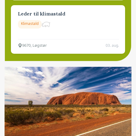
Leder til klimastald
Klimastald
9670, Løgstør
03. aug.