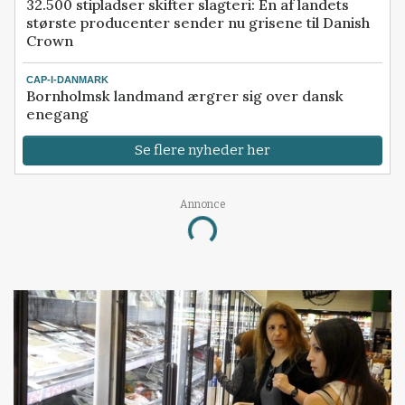
32.500 stipladser skifter slagteri: En af landets
største producenter sender nu grisene til Danish
Crown
CAP-I-DANMARK
Bornholmsk landmand ærgrer sig over dansk
enegang
Se flere nyheder her
Annonce
Loading...