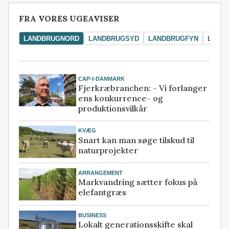
FRA VORES UGEAVISER
LANDBRUGNORD
LANDBRUGSYD
LANDBRUGFYN
LAND
CAP-I-DANMARK
Fjerkræbranchen: - Vi forlanger
ens konkurrence- og
produktionsvilkår
KVÆG
Snart kan man søge tilskud til
naturprojekter
ARRANGEMENT
Markvandring sætter fokus på
elefantgræs
BUSINESS
Lokalt generationsskifte skal