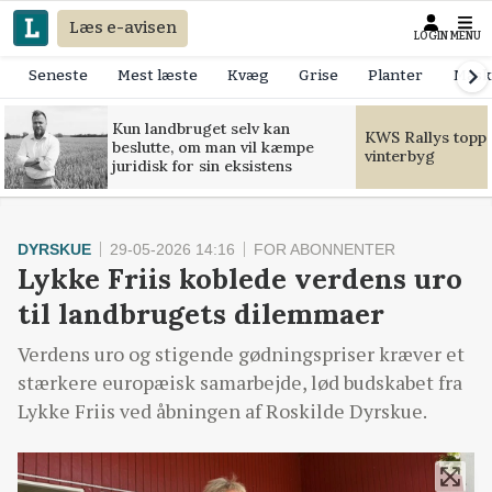
Læs e-avisen
LOGIN
MENU
Seneste
Mest læste
Kvæg
Grise
Planter
Mask
Kun landbruget selv kan
KWS Rallys toppe
beslutte, om man vil kæmpe
vinterbyg
juridisk for sin eksistens
DYRSKUE
29-05-2026 14:16
FOR ABONNENTER
Lykke Friis koblede verdens uro
til landbrugets dilemmaer
Verdens uro og stigende gødningspriser kræver et
stærkere europæisk samarbejde, lød budskabet fra
Lykke Friis ved åbningen af Roskilde Dyrskue.