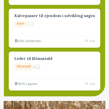
Kalvepasser til ejendom i udvikling søges
Kalve
6392, Bolderslev
03. aug.
Leder til klimastald
Klimastald
9670, Løgstør
03. aug.