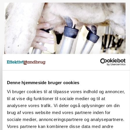
MARKED
Russisk mælkepris dykker 23 procent
Denne hjemmeside bruger cookies
Vi bruger cookies til at tilpasse vores indhold og annoncer,
Annonce
til at vise dig funktioner til sociale medier og til at
BUSINESS
analysere vores trafik. Vi deler også oplysninger om din
Fra mark til mur: Byggeriet kan åbne nyt
brug af vores website med vores partnere inden for
marked for biokul
sociale medier, annonceringspartnere og analysepartnere.
Vores partnere kan kombinere disse data med andre
Annonce