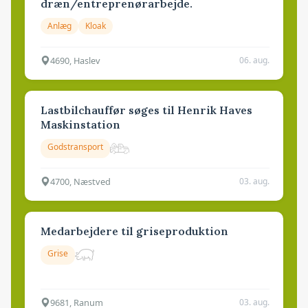
dræn/entreprenørarbejde.
Anlæg
Kloak
4690, Haslev
06. aug.
Lastbilchauffør søges til Henrik Haves
Maskinstation
Godstransport
4700, Næstved
03. aug.
Medarbejdere til griseproduktion
Grise
9681, Ranum
03. aug.