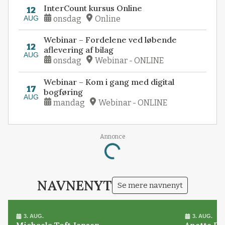
InterCount kursus Online
12
AUG
onsdag
Online
Webinar – Fordelene ved løbende
12
aflevering af bilag
AUG
onsdag
Webinar - ONLINE
Webinar – Kom i gang med digital
17
bogføring
AUG
mandag
Webinar - ONLINE
Annonce
Loading...
NAVNENYT
Se mere navnenyt
3. AUG.
3. AUG.