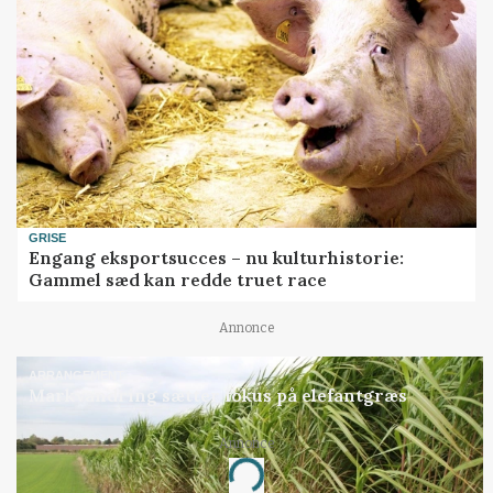
GRISE
Engang eksportsucces – nu kulturhistorie:
Gammel sæd kan redde truet race
Annonce
ARRANGEMENT
Markvandring sætter fokus på elefantgræs
Annonce