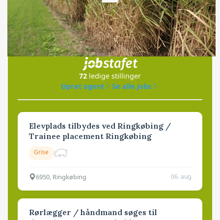
Loading...
Jobs
i samarbejde med
72
ledige stillinger
Opret agent
Se alle jobs
Elevplads tilbydes ved Ringkøbing /
Trainee placement Ringkøbing
Grise
6950, Ringkøbing
06. aug.
Rørlægger / håndmand søges til