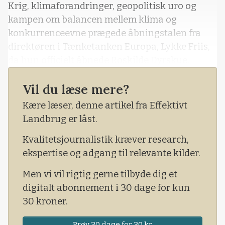
Krig, klimaforandringer, geopolitisk uro og
kampen om balancen mellem klima og
konkurrenceevne prægede åbningstalen fra
direktøren i Tænketanken Europa, Lykke Friis,
da hun officielt åbnede Roskilde Dyrskue.
Vil du læse mere?
Kære læser, denne artikel fra Effektivt
Landbrug er låst.
Kvalitetsjournalistik kræver research,
ekspertise og adgang til relevante kilder.
Men vi vil rigtig gerne tilbyde dig et
digitalt abonnement i 30 dage for kun
30 kroner.
Prøv 30 dage for 30 kr