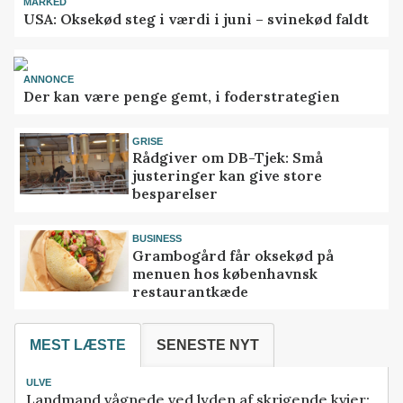
MARKED
USA: Oksekød steg i værdi i juni – svinekød faldt
ANNONCE
Der kan være penge gemt, i foderstrategien
GRISE
Rådgiver om DB-Tjek: Små
justeringer kan give store
besparelser
BUSINESS
Grambogård får oksekød på
menuen hos københavnsk
restaurantkæde
MEST LÆSTE
SENESTE NYT
ULVE
Landmand vågnede ved lyden af skrigende kvier: