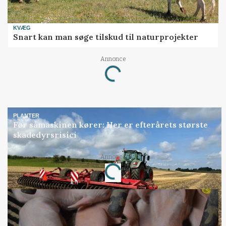
KVÆG
Snart kan man søge tilskud til naturprojekter
Annonce
Loading...
PLANTER
Før såmaskinen kører: Her er efterårets største
skadedyrsrisici
Annonce
Loading...