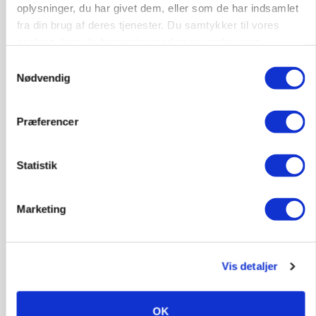
oplysninger, du har givet dem, eller som de har indsamlet
Loading...
fra din brug af deres tjenester. Du samtykker til vores
cookies, hvis du fortsætter med at anvende vores
hjemmeside.
Samtykkevalg
Nødvendig
Præferencer
Statistik
Marketing
POLITIK
»Nu stopper I«: Landbrugsdebattør og
protestgruppe vil demonstrere mod ny
gødskningslov
Vis detaljer
OK