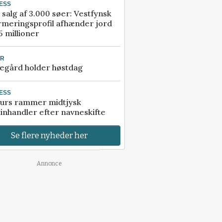
ESS
 salg af 3.000 søer: Vestfynsk
rmeringsprofil afhænder jord
5 millioner
UR
egård holder høstdag
ESS
urs rammer midtjysk
inhandler efter navneskifte
Se flere nyheder her
Annonce