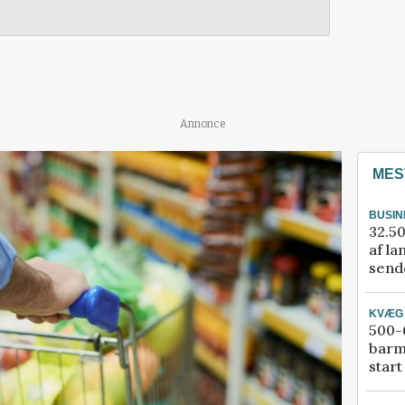
Annonce
MES
BUSIN
32.50
af la
sende
KVÆG
500-6
barm
start