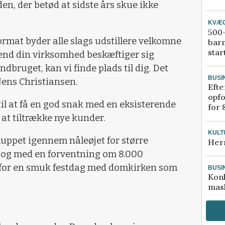
en, der betød at sidste års skue ikke
KVÆ
500-
ormat byder alle slags udstillere velkomne
bar
star
 end din virksomhed beskæftiger sig
ndbruget, kan vi finde plads til dig. Det
BUSI
 Jens Christiansen.
Efte
opfo
til at få en god snak med en eksisterende
for 
at tiltrække nye kunder.
KULT
luppet igennem nåleøjet for større
Her
og med en forventning om 8.000
 for en smuk festdag med domkirken som
BUSI
Kon
mask