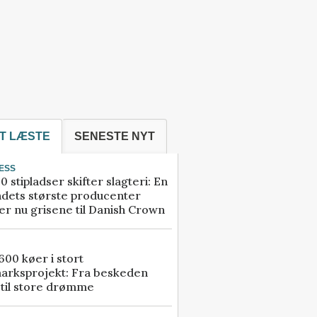
T LÆSTE
SENESTE NYT
ESS
0 stipladser skifter slagteri: En
ndets største producenter
r nu grisene til Danish Crown
00 køer i stort
arksprojekt: Fra beskeden
 til store drømme