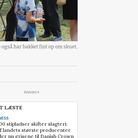
 også har bakket fint op om skuet,
Annonce
T LÆSTE
NESS
00 stipladser skifter slagteri:
f landets største producenter
er nu grisene til Danish Crown