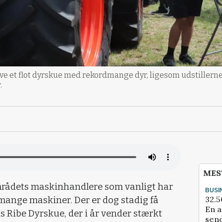
live et flot dyrskue med rekordmange dyr, ligesom udstillerne
.
MES
mrådets maskinhandlere som vanligt har
BUSI
32.5
 mange maskiner. Der er dog stadig få
En a
ts Ribe Dyrskue, der i år vender stærkt
send