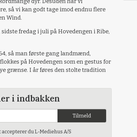
rekordmange dyr. Desuden har vi
e, så vi kan godt tage imod endnu flere
en Wind.
sidste fredag i juli på Hovedengen i Ribe,
 1864, så man første gang landmænd,
flokkes på Hovedengen som en gestus for
 grænse. I år føres den stolte tradition
der i indbakken
Tilmeld
t accepterer du L-Mediehus A/S