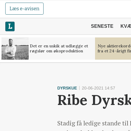
Læs e-avisen
SENESTE
KV
Det er en uskik at udlægge et
Nye aktierekorde
røgslør om økoproduktion
fra et 24-årigt f
DYRSKUE
20-06-2021 14:57
Ribe Dyrs
Stadig få ledige stande ti