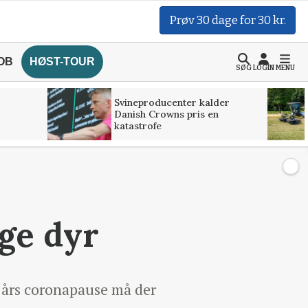
Prøv 30 dage for 30 kr.
OB
HØST-TOUR
SØG
LOGIN
MENU
Svineproducenter kalder
Danish Crowns pris en
katastrofe
ge dyr
et års coronapause må der