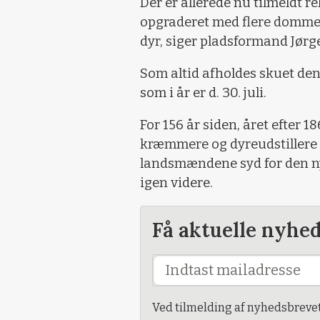
Der er allerede nu tilmeldt 
opgraderet med flere dommer
dyr, siger pladsformand Jørg
Som altid afholdes skuet den 
som i år er d. 30. juli.
For 156 år siden, året efter
kræmmere og dyreudstillere 
landsmændene syd for den nye
igen videre.
Få aktuelle nyhe
Ved tilmelding af nyhedsbreve