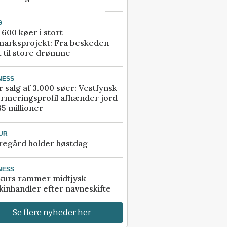
G
600 køer i stort
marksprojekt: Fra beskeden
t til store drømme
NESS
r salg af 3.000 søer: Vestfynsk
rmeringsprofil afhænder jord
85 millioner
UR
regård holder høstdag
NESS
kurs rammer midtjysk
inhandler efter navneskifte
Se flere nyheder her