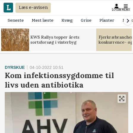
Læs e-avisen
LOGIN
MENU
Seneste
Mest læste
Kvæg
Grise
Planter
Mask
KWS Rallys topper årets
Fjerkræbranchen:
sortsforsøg i vinterbyg
konkurrence- og
DYRSKUE
04-10-2022 10:51
Kom infektionssygdomme til
livs uden antibiotika