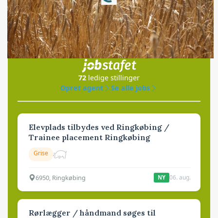
Jobs
i samarbejde med
72
ledige stillinger
Opret agent
Se alle jobs
Elevplads tilbydes ved Ringkøbing /
Trainee placement Ringkøbing
Grise
6950, Ringkøbing
06. aug.
NY
Rørlægger / håndmand søges til