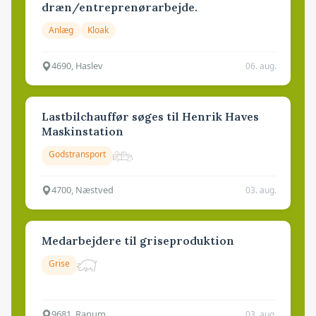
dræn/entreprenørarbejde.
Anlæg
Kloak
4690, Haslev
06. aug.
Lastbilchauffør søges til Henrik Haves
Maskinstation
Godstransport
4700, Næstved
03. aug.
Medarbejdere til griseproduktion
Grise
9681, Ranum
03. aug.