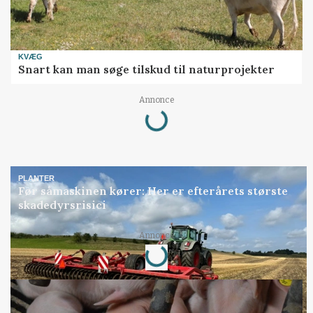
KVÆG
Snart kan man søge tilskud til naturprojekter
Loading...
Annonce
PLANTER
Før såmaskinen kører: Her er efterårets største
skadedyrsrisici
Loading...
Annonce