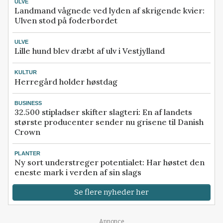
ULVE
Landmand vågnede ved lyden af skrigende kvier:
Ulven stod på foderbordet
ULVE
Lille hund blev dræbt af ulv i Vestjylland
KULTUR
Herregård holder høstdag
BUSINESS
32.500 stipladser skifter slagteri: En af landets
største producenter sender nu grisene til Danish
Crown
PLANTER
Ny sort understreger potentialet: Har høstet den
eneste mark i verden af sin slags
Se flere nyheder her
Annonce