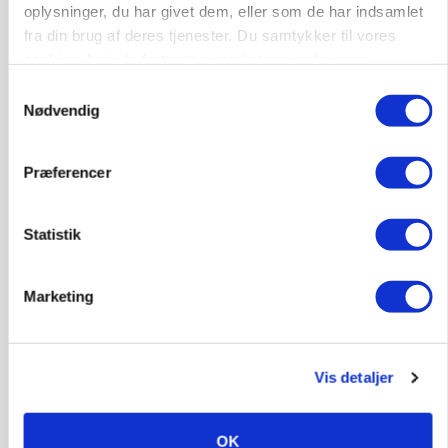
Annonce
oplysninger, du har givet dem, eller som de har indsamlet
fra din brug af deres tjenester. Du samtykker til vores
cookies, hvis du fortsætter med at anvende vores
hjemmeside.
Samtykkevalg
Nødvendig
Præferencer
Statistik
MARKED
Russisk mælkepris dykker 23 procent
Marketing
Annonce
Vis detaljer
BUSINESS
Fra mark til mur: Byggeriet kan åbne nyt
marked for biokul
OK