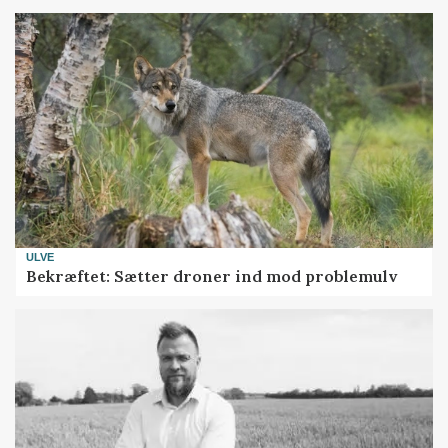
ULVE
Bekræftet: Sætter droner ind mod problemulv