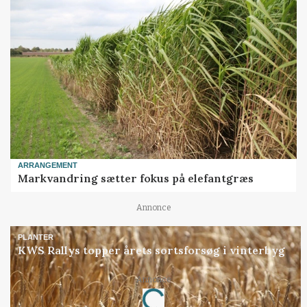
ARRANGEMENT
Markvandring sætter fokus på elefantgræs
Annonce
PLANTER
KWS Rallys topper årets sortsforsøg i vinterbyg
Annonce
Loading...