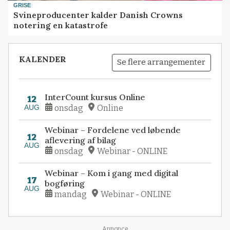
GRISE
Svineproducenter kalder Danish Crowns
notering en katastrofe
KALENDER
Se flere arrangementer
InterCount kursus Online
12
AUG
onsdag
Online
Webinar – Fordelene ved løbende
12
aflevering af bilag
AUG
onsdag
Webinar - ONLINE
Webinar – Kom i gang med digital
17
bogføring
AUG
mandag
Webinar - ONLINE
Annonce