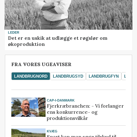
LEDER
Det er en uskik at udlægge et røgslør om
økoproduktion
FRA VORES UGEAVISER
LANDBRUGNORD
LANDBRUGSYD
LANDBRUGFYN
LAND
CAP-I-DANMARK
Fjerkræbranchen: - Vi forlanger
ens konkurrence- og
produktionsvilkår
KVÆG
Snart kan man søge tilskud til