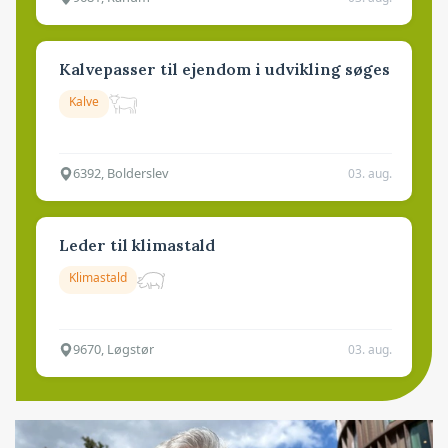
Kalvepasser til ejendom i udvikling søges
Kalve
6392, Bolderslev
03. aug.
Leder til klimastald
Klimastald
9670, Løgstør
03. aug.