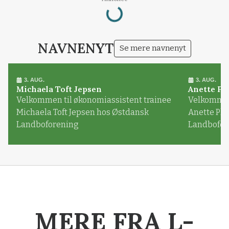
Loading...
NAVNENYT
Se mere navnenyt
3. AUG.
3. AUG.
Michaela Toft Jepsen
Anette Pl
Velkommen til økonomiassistent trainee
Velkommen 
Michaela Toft Jepsen hos Østdansk
Anette Pl
Landboforening
Landbofor
MERE FRA L-