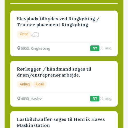
Elevplads tilbydes ved Ringkøbing /
Trainee placement Ringkøbing
Grise
6950, Ringkøbing
06. aug.
NY
Rørlægger / håndmand søges til
dræn/entreprenørarbejde.
Anlæg
Kloak
4690, Haslev
06. aug.
NY
Lastbilchauffør søges til Henrik Haves
Maskinstation