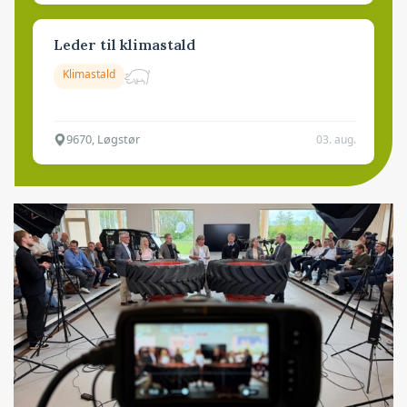
Leder til klimastald
Klimastald
9670, Løgstør
03. aug.