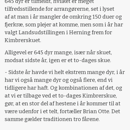
645 dyr er tilmeldt, hvilket er meget
tilfredsstillende for arrangørerne, set i lyset
af at man i år mangler de omkring 150 duer og
fjerkræ, som plejer at komme, men som i år har
valgt Landsudstillingen i Herning frem for
Kimbrerskuet.
Alligevel er 645 dyr mange, især når skuet,
modsat sidste år, igen er et to-dages skue.
- Sidste år havde vi helt ekstrem mange dyr, i år
har vi også mange dyr og også flere, end vi
tidligere har haft. Og kombinationen af det, og
at vi er tilbage ved et to-dages Kimbrerskue,
gør, at en stor del af hestene i år kommer til at
være udenfor i et telt, fortæller Brian Otte. Det
samme gælder traditionen tro fårene.