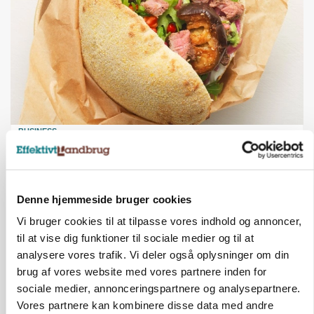
BUSINESS
Grambogård får oksekød på menuen hos
københavnsk restaurantkæde
Loading...
Annonce
Denne hjemmeside bruger cookies
Vi bruger cookies til at tilpasse vores indhold og annoncer,
til at vise dig funktioner til sociale medier og til at
KULTUR
analysere vores trafik. Vi deler også oplysninger om din
Australske landmænd tackler vandmangel og
brug af vores website med vores partnere inden for
klima: Det kan danske bedrifter lære
sociale medier, annonceringspartnere og analysepartnere.
Vores partnere kan kombinere disse data med andre