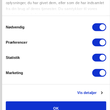
oplysninger, du har givet dem, eller som de har indsamlet
fra din brug af deres tjenester. Du samtykker til vores
cookies, hvis du fortsætter med at anvende vores
hjemmeside.
Samtykkevalg
Nødvendig
Præferencer
Statistik
BUSINESS
Ny HR-chef skal koble kultur og forretning i
Seges Innovation
Marketing
ANNONCE
Der kan være penge gemt, i foderstrategien
Vis detaljer
GRISE
Engang eksportsucces – nu
OK
kulturhistorie: Gammel sæd kan