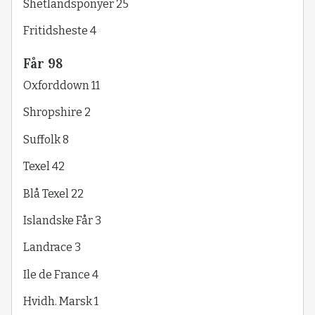
Shetlandsponyer 25
Fritidsheste 4
Får 98
Oxforddown 11
Shropshire 2
Suffolk 8
Texel 42
Blå Texel 22
Islandske Får 3
Landrace 3
Ile de France 4
Hvidh. Marsk 1