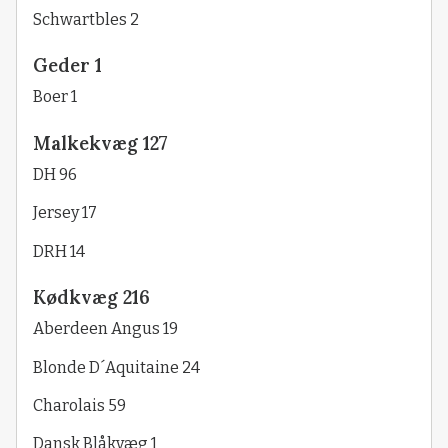
Schwartbles 2
Geder 1
Boer 1
Malkekvæg 127
DH 96
Jersey 17
DRH 14
Kødkvæg 216
Aberdeen Angus 19
Blonde D´Aquitaine 24
Charolais 59
Dansk Blåkvæg 1