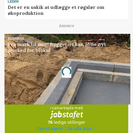
LEDER
Det er en uskik at udlægge et røgslør om
økoproduktion
Annonce
BUSINESS
Fra mark til mur: Byggeriet kan åbne nyt
marked for biokul
Loading...
Annonce
Jobs
i samarbejde med
76
ledige stillinger
Opret agent
Se alle jobs