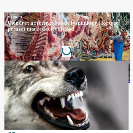
MARKED
Uændret notering: Spæde lyspunkter i fortsat
presset marked for oksekød
Annonce
Loading...
ULVE