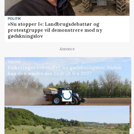
POLITIK
»Nu stopper I«: Landbrugsdebattør og
protestgruppe vil demonstrere mod ny
gødskningslov
Annonce
POLITIK
Folketinget behandler ny gødskningslov: Sådan
kan den ændre din bedrift fra 2027
Annonce
Loading...