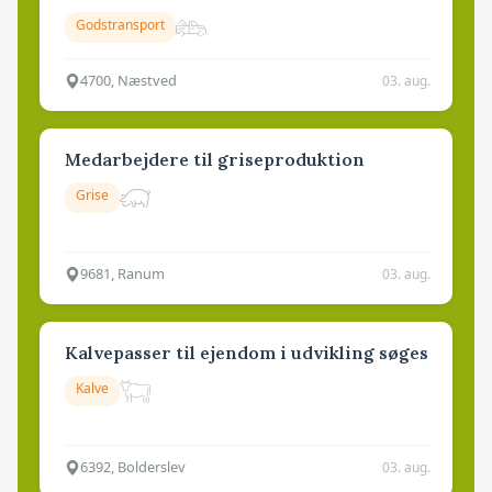
Godstransport
4700, Næstved
03. aug.
Medarbejdere til griseproduktion
Grise
9681, Ranum
03. aug.
Kalvepasser til ejendom i udvikling søges
Kalve
6392, Bolderslev
03. aug.