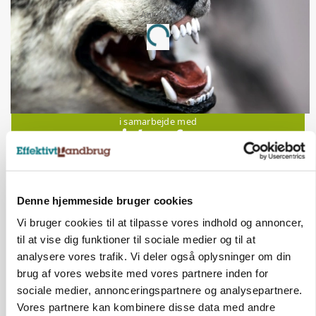
Annonce
Loading...
Jobs
i samarbejde med
76
ledige stillinger
Opret agent
Se alle jobs
Denne hjemmeside bruger cookies
Vi bruger cookies til at tilpasse vores indhold og annoncer,
Elevplads tilbydes ved Ringkøbing /
til at vise dig funktioner til sociale medier og til at
Trainee placement Ringkøbing
analysere vores trafik. Vi deler også oplysninger om din
Grise
brug af vores website med vores partnere inden for
sociale medier, annonceringspartnere og analysepartnere.
6950, Ringkøbing
06. aug.
NY
Vores partnere kan kombinere disse data med andre