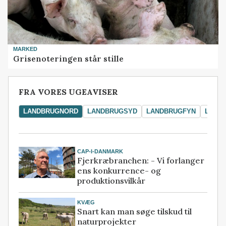
MARKED
Grisenoteringen står stille
FRA VORES UGEAVISER
LANDBRUGNORD
LANDBRUGSYD
LANDBRUGFYN
LAND
CAP-I-DANMARK
Fjerkræbranchen: - Vi forlanger
ens konkurrence- og
produktionsvilkår
KVÆG
Snart kan man søge tilskud til
naturprojekter