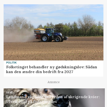
POLITIK
Folketinget behandler ny gødskningslov: Sådan
kan den ændre din bedrift fra 2027
Annonce
ULVE
Landmand vågnede ved lyden af skrigende kvier:
Ulven stod på foderbordet