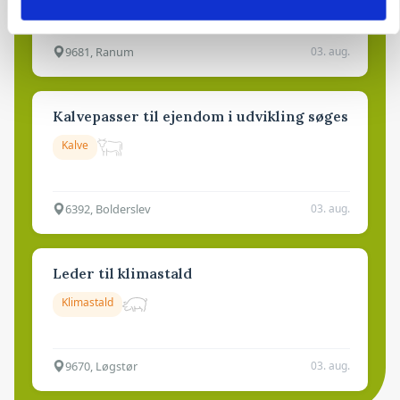
9681, Ranum
03. aug.
Kalvepasser til ejendom i udvikling søges
Kalve
6392, Bolderslev
03. aug.
Leder til klimastald
Klimastald
9670, Løgstør
03. aug.