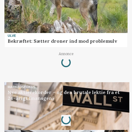
ULVE
Bekræftet: Sætter droner ind mod problemulv
Loading...
Annonce
MARKEDSFOKUS
Nye aktierekorder – og den brutale lektie fra et
24-årigt finansgeni
Loading...
Annonce