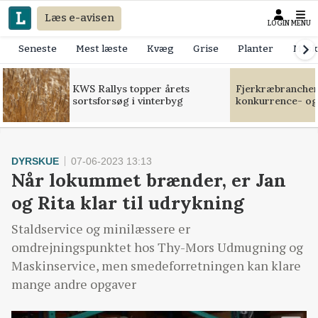
Læs e-avisen
LOGIN
MENU
Seneste
Mest læste
Kvæg
Grise
Planter
Mask
KWS Rallys topper årets
Fjerkræbranchen:
sortsforsøg i vinterbyg
konkurrence- og
DYRSKUE
07-06-2023 13:13
Når lokummet brænder, er Jan
og Rita klar til udrykning
Staldservice og minilæssere er
omdrejningspunktet hos Thy-Mors Udmugning og
Maskinservice, men smedeforretningen kan klare
mange andre opgaver