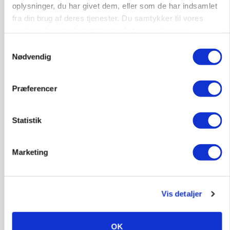
oplysninger, du har givet dem, eller som de har indsamlet
fra din brug af deres tjenester. Du samtykker til vores
Rørlægger / håndmand søges til
cookies, hvis du fortsætter med at anvende vores
dræn/entreprenørarbejde.
hjemmeside.
Samtykkevalg
Anlæg
Kloak
Nødvendig
4690, Haslev
06. aug.
NY
Præferencer
Lastbilchauffør søges til Henrik Haves
Statistik
Maskinstation
Godstransport
Marketing
4700, Næstved
03. aug.
Vis detaljer
Medarbejdere til griseproduktion
Grise
OK