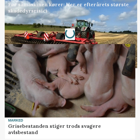
Før såmaskinen kører: Her er efterårets største
skadedyrsrisici
Loading...
Annonce
MARKED
Grisebestanden stiger trods svagere
avlsbestand