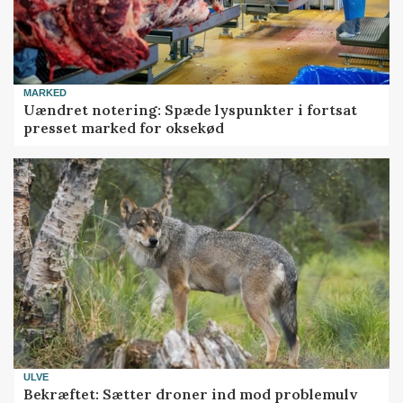
MARKED
Uændret notering: Spæde lyspunkter i fortsat
presset marked for oksekød
ULVE
Bekræftet: Sætter droner ind mod problemulv