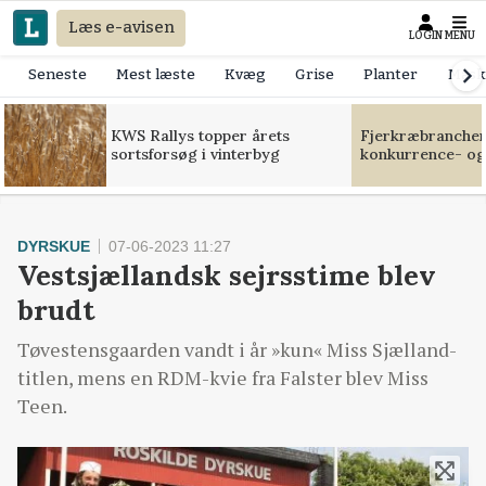
Læs e-avisen
LOGIN
MENU
Seneste
Mest læste
Kvæg
Grise
Planter
Mask
KWS Rallys topper årets
Fjerkræbranchen:
sortsforsøg i vinterbyg
konkurrence- og
DYRSKUE
07-06-2023 11:27
Vestsjællandsk sejrsstime blev
brudt
Tøvestensgaarden vandt i år »kun« Miss Sjælland-
titlen, mens en RDM-kvie fra Falster blev Miss
Teen.