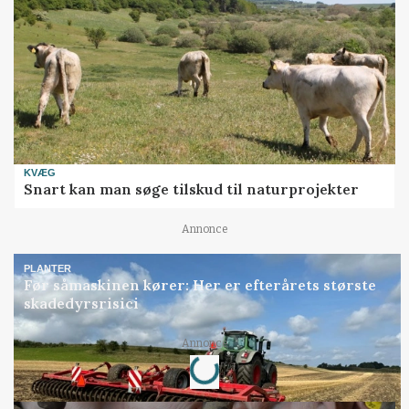
KVÆG
Snart kan man søge tilskud til naturprojekter
Annonce
PLANTER
Før såmaskinen kører: Her er efterårets største
skadedyrsrisici
Annonce
Loading...