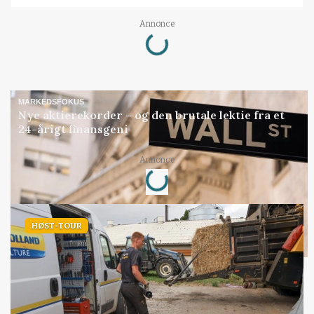
Annonce
Loading...
MARKEDSFOKUS
Nye aktierekorder – og den brutale lektie fra et
24-årigt finansgeni
Annonce
Loading...
HØST-TOUR