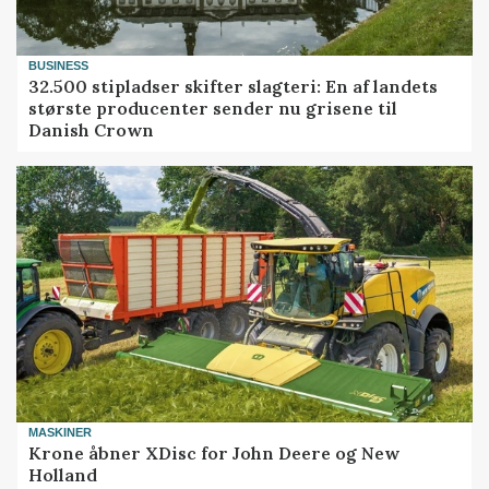
BUSINESS
32.500 stipladser skifter slagteri: En af landets
største producenter sender nu grisene til
Danish Crown
MASKINER
Krone åbner XDisc for John Deere og New
Holland