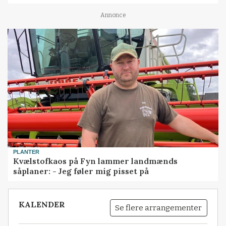
Annonce
PLANTER
Kvælstofkaos på Fyn lammer landmænds
såplaner: - Jeg føler mig pisset på
KALENDER
Se flere arrangementer