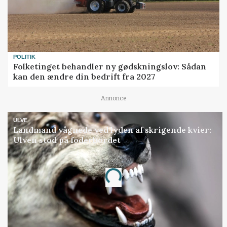
POLITIK
Folketinget behandler ny gødskningslov: Sådan
kan den ændre din bedrift fra 2027
Annonce
ULVE
Landmand vågnede ved lyden af skrigende kvier:
Ulven stod på foderbordet
Annonce
Loading...
Jobs