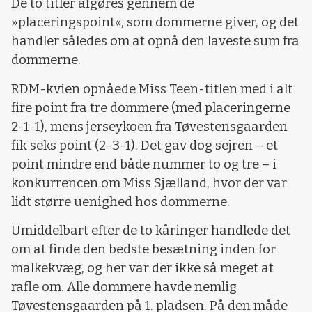
De to titler afgøres gennem de
»placeringspoint«, som dommerne giver, og det
handler således om at opnå den laveste sum fra
dommerne.
RDM-kvien opnåede Miss Teen-titlen med i alt
fire point fra tre dommere (med placeringerne
2-1-1), mens jerseykoen fra Tøvestensgaarden
fik seks point (2-3-1). Det gav dog sejren – et
point mindre end både nummer to og tre – i
konkurrencen om Miss Sjælland, hvor der var
lidt større uenighed hos dommerne.
Umiddelbart efter de to kåringer handlede det
om at finde den bedste besætning inden for
malkekvæg, og her var der ikke så meget at
rafle om. Alle dommere havde nemlig
Tøvestensgaarden på 1. pladsen. På den måde