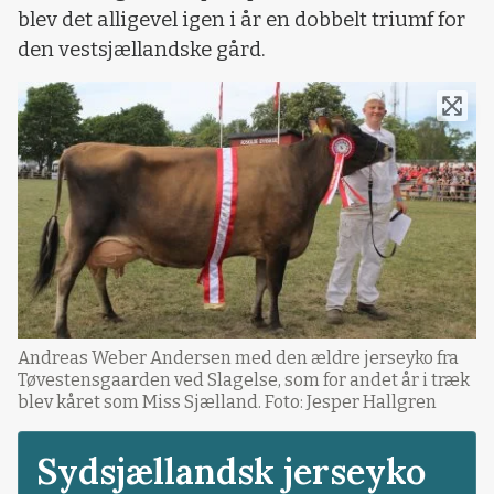
blev det alligevel igen i år en dobbelt triumf for
den vestsjællandske gård.
Andreas Weber Andersen med den ældre jerseyko fra
Tøvestensgaarden ved Slagelse, som for andet år i træk
blev kåret som Miss Sjælland. Foto: Jesper Hallgren
Sydsjællandsk jerseyko