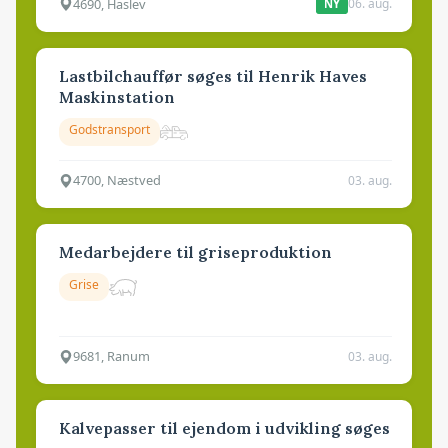
4690, Haslev
06. aug.
NY
Lastbilchauffør søges til Henrik Haves
Maskinstation
Godstransport
4700, Næstved
03. aug.
Medarbejdere til griseproduktion
Grise
9681, Ranum
03. aug.
Kalvepasser til ejendom i udvikling søges