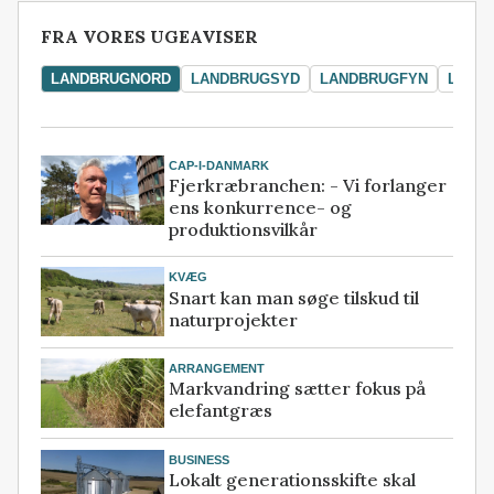
FRA VORES UGEAVISER
LANDBRUGNORD
LANDBRUGSYD
LANDBRUGFYN
LAND
CAP-I-DANMARK
Fjerkræbranchen: - Vi forlanger
ens konkurrence- og
produktionsvilkår
KVÆG
Snart kan man søge tilskud til
naturprojekter
ARRANGEMENT
Markvandring sætter fokus på
elefantgræs
BUSINESS
Lokalt generationsskifte skal