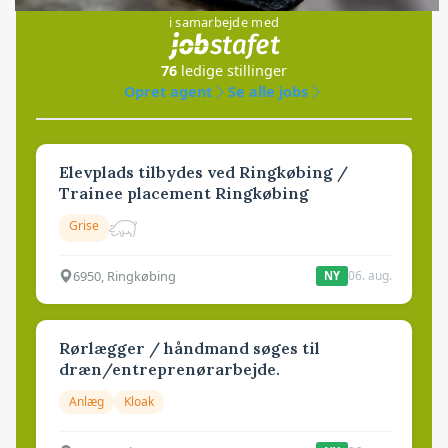
i samarbejde med
76
ledige stillinger
Opret agent
Se alle jobs
Elevplads tilbydes ved Ringkøbing /
Trainee placement Ringkøbing
Grise
6950, Ringkøbing
06. aug.
NY
Rørlægger / håndmand søges til
dræn/entreprenørarbejde.
Anlæg
Kloak