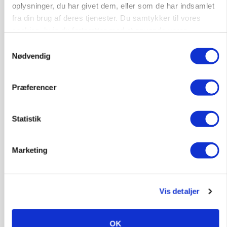
oplysninger, du har givet dem, eller som de har indsamlet
fra din brug af deres tjenester. Du samtykker til vores
cookies, hvis du fortsætter med at anvende vores
hjemmeside.
Samtykkevalg
Nødvendig
MARKED
Russisk mælkepris dykker 23 procent
Præferencer
Statistik
Marketing
Vis detaljer
MARKEDSFOKUS
Prisgab på 20 kroner pr. kg vokser: Polsk kylling
OK