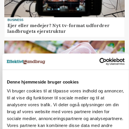
BUSINESS
Ejer eller medejer? Nyt tv-format udfordrer
landbrugets ejerstruktur
Denne hjemmeside bruger cookies
Vi bruger cookies til at tilpasse vores indhold og annoncer,
til at vise dig funktioner til sociale medier og til at
analysere vores trafik. Vi deler også oplysninger om din
brug af vores website med vores partnere inden for
MARKEDSFOKUS
Prisgab på 20 kroner pr. kg vokser: Polsk kylling
sociale medier, annonceringspartnere og analysepartnere.
presser markedet
Vores partnere kan kombinere disse data med andre