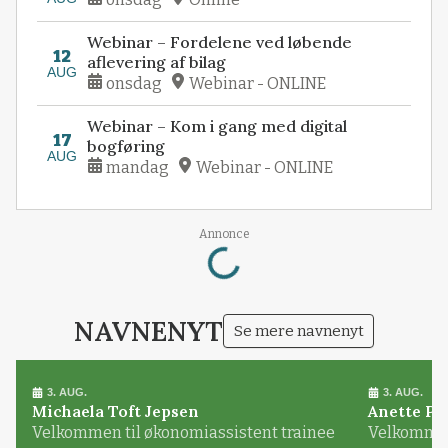
Webinar – Fordelene ved løbende
12
aflevering af bilag
AUG
onsdag
Webinar - ONLINE
Webinar – Kom i gang med digital
17
bogføring
AUG
mandag
Webinar - ONLINE
Loading...
Annonce
NAVNENYT
Se mere navnenyt
3. AUG.
3. AUG.
Michaela Toft Jepsen
Anette Pl
Velkommen til økonomiassistent trainee
Velkommen 