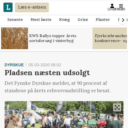
Læs e-avisen
LOGIN
MENU
Seneste
Mest læste
Kvæg
Grise
Planter
Mask
KWS Rallys topper årets
Fjerkræbranchen:
sortsforsøg i vinterbyg
konkurrence- og
DYRSKUE
05-03-2020 08:02
Pladsen næsten udsolgt
Det Fynske Dyrskue melder, at 90 procent af
standene på årets erhvervsudstilling er besat.