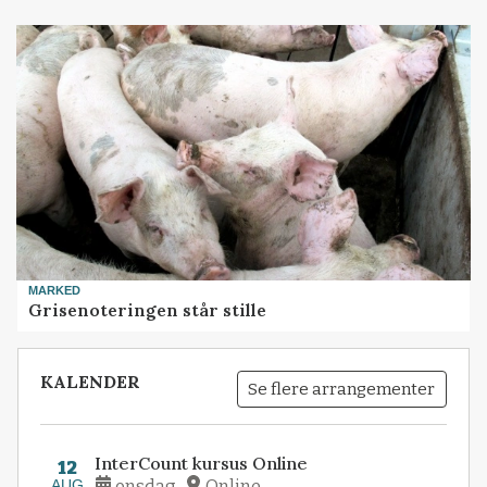
MARKED
Grisenoteringen står stille
KALENDER
Se flere arrangementer
InterCount kursus Online
12
AUG
onsdag
Online