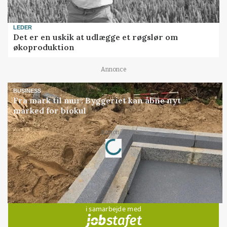
LEDER
Det er en uskik at udlægge et røgslør om
økoproduktion
Annonce
BUSINESS
Fra mark til mur: Byggeriet kan åbne nyt
marked for biokul
Loading...
Annonce
Jobs
i samarbejde med