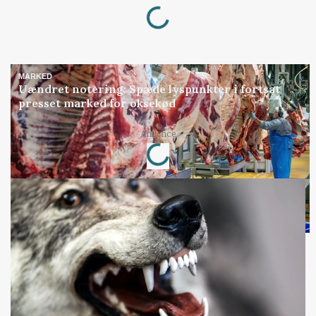
Loading...
MARKED
Uændret notering: Spæde lyspunkter i fortsat
presset marked for oksekød
Loading...
Annonce