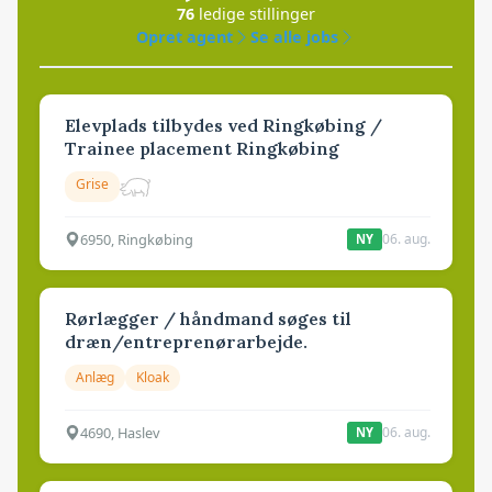
76
ledige stillinger
Opret agent
Se alle jobs
Elevplads tilbydes ved Ringkøbing /
Trainee placement Ringkøbing
Grise
6950, Ringkøbing
06. aug.
NY
Rørlægger / håndmand søges til
dræn/entreprenørarbejde.
Anlæg
Kloak
4690, Haslev
06. aug.
NY