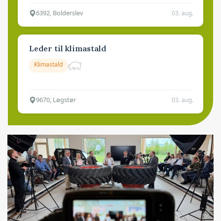
6392, Bolderslev
03. aug.
Leder til klimastald
Klimastald
9670, Løgstør
03. aug.