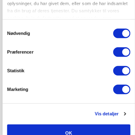
oplysninger, du har givet dem, eller som de har indsamlet
fra din brug af deres tjenester. Du samtykker til vores
cookies, hvis du fortsætter med at anvende vores
hjemmeside.
Samtykkevalg
Nødvendig
Præferencer
Statistik
GRISE
Rådgiver om DB-Tjek: Små justeringer kan give
store besparelser
Marketing
Loading...
Annonce
Vis detaljer
OK