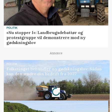
POLITIK
»Nu stopper I«: Landbrugsdebattør og
protestgruppe vil demonstrere mod ny
gødskningslov
Annonce
POLITIK
Folketinget behandler ny gødskningslov: Sådan
kan den ændre din bedrift fra 2027
Loading...
Annonce