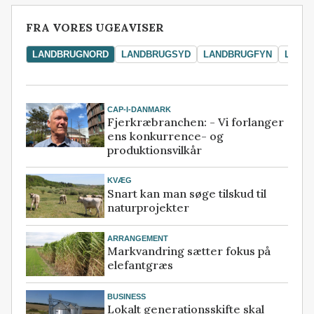
FRA VORES UGEAVISER
LANDBRUGNORD
LANDBRUGSYD
LANDBRUGFYN
LAND
CAP-I-DANMARK
Fjerkræbranchen: - Vi forlanger
ens konkurrence- og
produktionsvilkår
KVÆG
Snart kan man søge tilskud til
naturprojekter
ARRANGEMENT
Markvandring sætter fokus på
elefantgræs
BUSINESS
Lokalt generationsskifte skal