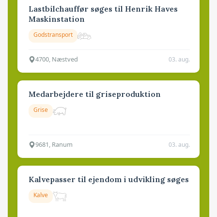
Lastbilchauffør søges til Henrik Haves
Maskinstation
Godstransport
4700, Næstved
03. aug.
Medarbejdere til griseproduktion
Grise
9681, Ranum
03. aug.
Kalvepasser til ejendom i udvikling søges
Kalve