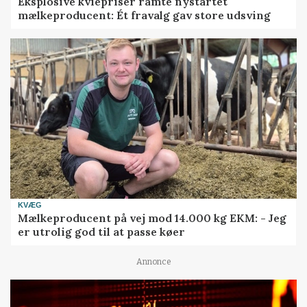
Eksplosive kviepriser ramte nystartet
mælkeproducent: Ét fravalg gav store udsving
KVÆG
Mælkeproducent på vej mod 14.000 kg EKM: - Jeg
er utrolig god til at passe køer
Annonce