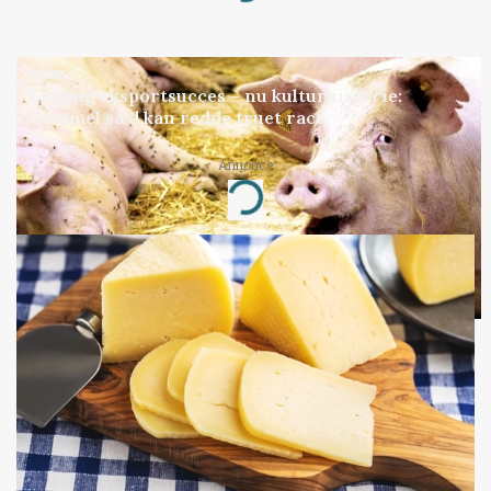
GRISE
Engang eksportsucces – nu kulturhistorie:
Gammel sæd kan redde truet race
Annonce
Loading...