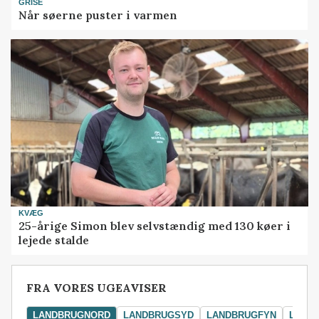
GRISE
Når søerne puster i varmen
KVÆG
25-årige Simon blev selvstændig med 130 køer i
lejede stalde
FRA VORES UGEAVISER
LANDBRUGNORD
LANDBRUGSYD
LANDBRUGFYN
LAND