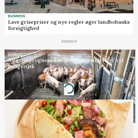
BUSINESS
Lave grisepriser og nye regler øger landbobanks
forsigtighed
Annonce
KLUMME
Ny griseprognose kan give anledning til et nyt
budgettjek
Annonce
Loading...