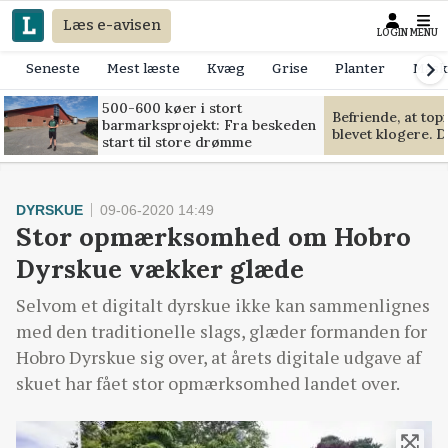
Læs e-avisen
LOGIN
MENU
Seneste
Mest læste
Kvæg
Grise
Planter
Mask
500-600 køer i stort
Befriende, at to
barmarksprojekt: Fra beskeden
blevet klogere. D
start til store drømme
DYRSKUE
09-06-2020 14:49
Stor opmærksomhed om Hobro
Dyrskue vækker glæde
Selvom et digitalt dyrskue ikke kan sammenlignes
med den traditionelle slags, glæder formanden for
Hobro Dyrskue sig over, at årets digitale udgave af
skuet har fået stor opmærksomhed landet over.