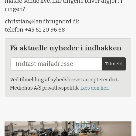
måske sende live, når tingene bliver afgjort i
ringen?
christian@landbrugnord.dk
telefon +45 61 20 96 68
Få aktuelle nyheder i indbakken
Tilmeld
Ved tilmelding af nyhedsbrevet accepterer du L-
Mediehus A/S privatlivspolitik.
Læs den her.