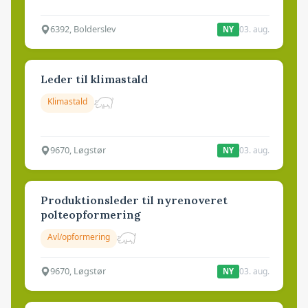
6392, Bolderslev
03. aug.
NY
Leder til klimastald
Klimastald
9670, Løgstør
03. aug.
NY
Produktionsleder til nyrenoveret
polteopformering
Avl/opformering
9670, Løgstør
03. aug.
NY