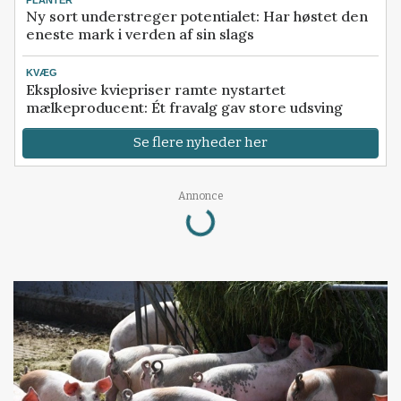
Ny sort understreger potentialet: Har høstet den
eneste mark i verden af sin slags
KVÆG
Eksplosive kviepriser ramte nystartet
mælkeproducent: Ét fravalg gav store udsving
Se flere nyheder her
Loading...
Annonce