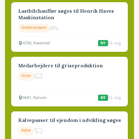
Lastbilchauffør søges til Henrik Haves
Maskinstation
Godstransport
4700, Næstved
03. aug.
NY
Medarbejdere til griseproduktion
Grise
9681, Ranum
03. aug.
NY
Kalvepasser til ejendom i udvikling søges
Kalve