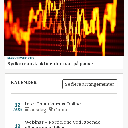
MARKEDSFOKUS
Sydkoreansk aktieeufori sat på pause
KALENDER
Se flere arrangementer
InterCount kursus Online
12
AUG
onsdag
Online
Webinar – Fordelene ved løbende
12
aflevering af bilag