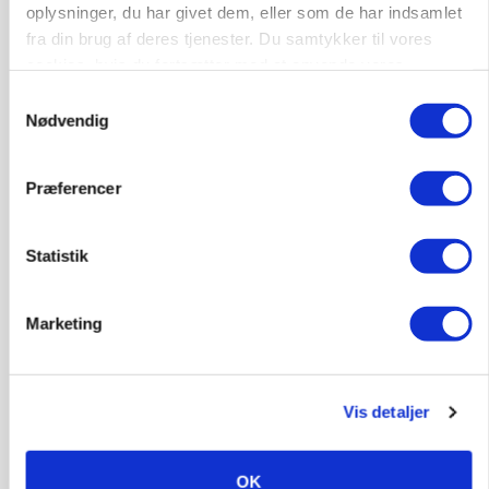
Landmænd drukner i papir, mens Mette F.
oplysninger, du har givet dem, eller som de har indsamlet
ignorerer den lovede regelforenkling
fra din brug af deres tjenester. Du samtykker til vores
cookies, hvis du fortsætter med at anvende vores
hjemmeside.
Samtykkevalg
Nødvendig
Præferencer
Statistik
Marketing
KVÆG
500-600 køer i stort barmarksprojekt: Fra
beskeden start til store drømme
Vis detaljer
OK