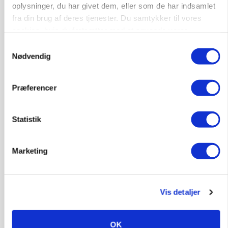
Lastbilchauffør søges til Henrik Haves
oplysninger, du har givet dem, eller som de har indsamlet
Maskinstation
fra din brug af deres tjenester. Du samtykker til vores
cookies, hvis du fortsætter med at anvende vores
Godstransport
hjemmeside.
Samtykkevalg
Nødvendig
4700, Næstved
03. aug.
Præferencer
Medarbejdere til griseproduktion
Grise
Statistik
9681, Ranum
03. aug.
Marketing
Kalvepasser til ejendom i udvikling søges
Vis detaljer
Kalve
OK