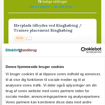
79
ledige stillinger
Opret agent
Se alle jobs
Elevplads tilbydes ved Ringkøbing /
Trainee placement Ringkøbing
Grise
6950, Ringkøbing
06. aug.
NY
Rørlægger / håndmand søges til
Denne hjemmeside bruger cookies
dræn/entreprenørarbejde.
Vi bruger cookies til at tilpasse vores indhold og annoncer,
Anlæg
Kloak
til at vise dig funktioner til sociale medier og til at
analysere vores trafik. Vi deler også oplysninger om din
4690, Haslev
brug af vores website med vores partnere inden for
06. aug.
NY
sociale medier, annonceringspartnere og analysepartnere.
Vores partnere kan kombinere disse data med andre