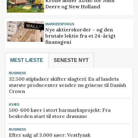
Krone åbner XDisc for John
Deere og New Holland
MARKEDSFOKUS
Nye aktierekorder – og den
brutale lektie fra et 24-årigt
finansgeni
MEST LÆSTE
SENESTE NYT
BUSINESS
32.500 stipladser skifter slagteri: En af landets
største producenter sender nu grisene til Danish
Crown
KVÆG
500-600 køer i stort barmarksprojekt: Fra
beskeden start til store drømme
BUSINESS
Efter salg af 3.000 søer: Vestfynsk