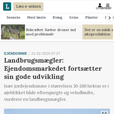
Læs e-avisen
LOGIN
MENU
Seneste
Mest læste
Kvæg
Grise
Planter
Mask
Bekræftet: Sætter droner ind
Det er en uskik 
mod problemulv
økoproduktion
EJENDOMME
21-02-2025 07:27
Landbrugsmægler:
Ejendomsmarkedet fortsætter
sin gode udvikling
Især jordejendomme i størrelsen 50-200 hektar er i
øjeblikket både efterspurgte og veludbudte,
vurderer en landbrugsmægler.