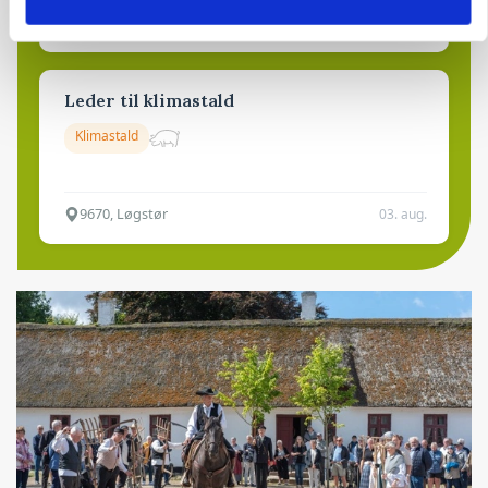
6392, Bolderslev
03. aug.
Leder til klimastald
Klimastald
9670, Løgstør
03. aug.