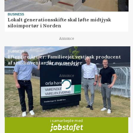
BUSINESS
Lokalt generationsskifte skal løfte midtjysk
siloimportør i Norden
Annonce
BUSINESS
Efter fire årtier: Familieejet vestjysk producent
af staldinventar får ny medejer
Annonce
Loading...
Jobs
i samarbejde med