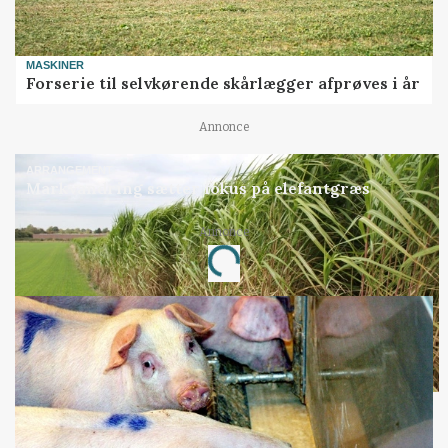
MASKINER
Forserie til selvkørende skårlægger afprøves i år
Annonce
ARRANGEMENT
Markvandring sætter fokus på elefantgræs
Annonce
Loading...