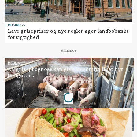
BUSINESS
Lave grisepriser og nye regler øger landbobanks
forsigtighed
Annonce
KLUMME
Ny griseprognose kan give anledning til et nyt
budgettjek
Annonce
Loading...