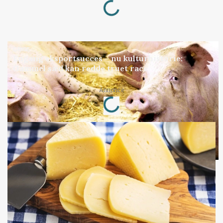
Loading...
GRISE
Engang eksportsucces – nu kulturhistorie:
Gammel sæd kan redde truet race
Annonce
Loading...