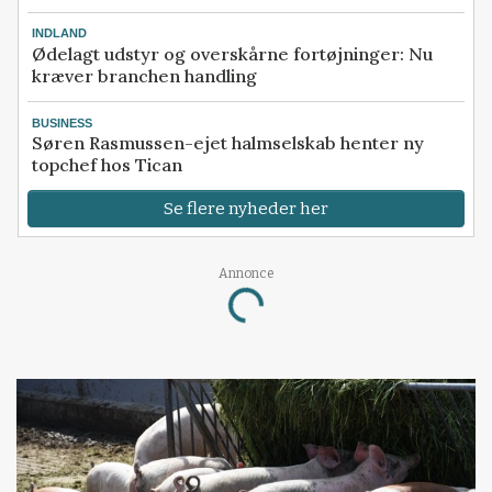
INDLAND
Ødelagt udstyr og overskårne fortøjninger: Nu
kræver branchen handling
BUSINESS
Søren Rasmussen-ejet halmselskab henter ny
topchef hos Tican
Se flere nyheder her
Annonce
Loading...