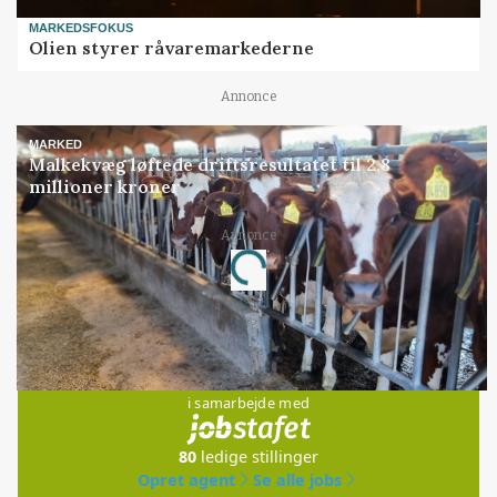
MARKEDSFOKUS
Olien styrer råvaremarkederne
Annonce
MARKED
Malkekvæg løftede driftsresultatet til 2,8
millioner kroner
Annonce
Loading...
Jobs
i samarbejde med
80
ledige stillinger
Opret agent
Se alle jobs