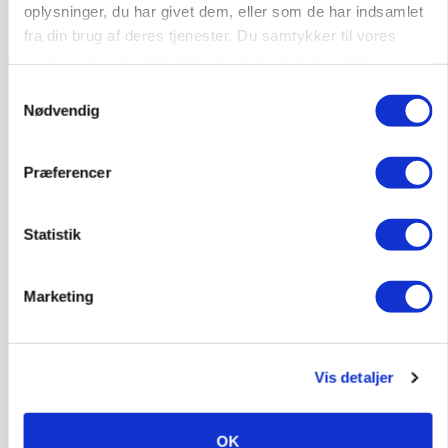
oplysninger, du har givet dem, eller som de har indsamlet
fra din brug af deres tjenester. Du samtykker til vores
cookies, hvis du fortsætter med at anvende vores
hjemmeside.
Samtykkevalg
Nødvendig
Præferencer
LEDER
Befriende, at topredaktør erkender, hun er
Statistik
blevet klogere. Det kunne vi alle lære af
Annonce
Marketing
Loading...
Vis detaljer
OK