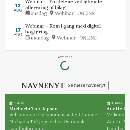
Webinar – Fordelene ved løbende
12
aflevering af bilag
AUG
onsdag
Webinar - ONLINE
Webinar – Kom i gang med digital
17
bogføring
AUG
mandag
Webinar - ONLINE
Annonce
Loading...
NAVNENYT
Se mere navnenyt
3. AUG.
3. AUG.
Michaela Toft Jepsen
Anette Pl
Velkommen til økonomiassistent trainee
Velkommen 
Michaela Toft Jepsen hos Østdansk
Anette Pl
Landboforening
Landbofor