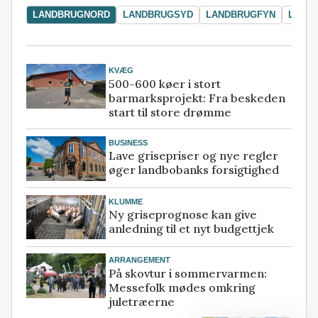
LANDBRUGNORD
LANDBRUGSYD
LANDBRUGFYN
LAND
KVÆG
500-600 køer i stort
barmarksprojekt: Fra beskeden
start til store drømme
BUSINESS
Lave grisepriser og nye regler
øger landbobanks forsigtighed
KLUMME
Ny griseprognose kan give
anledning til et nyt budgettjek
ARRANGEMENT
På skovtur i sommervarmen:
Messefolk mødes omkring
juletræerne