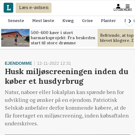
Læs e-avisen
LOGIN
MENU
Seneste
Mest læste
Kvæg
Grise
Planter
Mask
500-600 køer i stort
Befriende, at to
barmarksprojekt: Fra beskeden
blevet klogere. D
start til store drømme
EJENDOMME
12-11-2022 12:31
Husk miljøscreeningen inden du
køber et husdyrbrug
Natur, naboer eller lokalplan kan spænde ben for
udvikling og ønsker på en ejendom. Patriotisk
Selskab anbefaler derfor kommende købere, at de
får foretaget en miljøscreening, inden købsaftalen
underskrives.