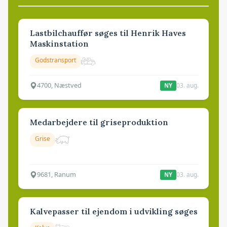
Lastbilchauffør søges til Henrik Haves
Maskinstation
Godstransport
4700, Næstved
03. aug.
NY
Medarbejdere til griseproduktion
Grise
9681, Ranum
03. aug.
NY
Kalvepasser til ejendom i udvikling søges