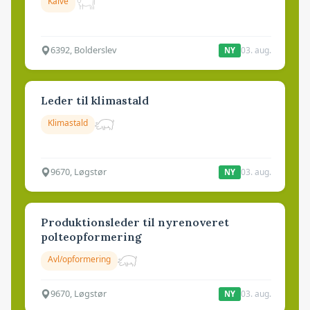
Kalve
6392, Bolderslev
03. aug.
NY
Leder til klimastald
Klimastald
9670, Løgstør
03. aug.
NY
Produktionsleder til nyrenoveret
polteopformering
Avl/opformering
9670, Løgstør
03. aug.
NY