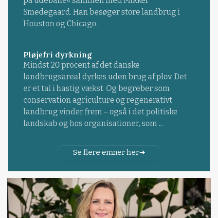
på udebane« sammen med Mikkel
Smedegaard. Han besøger store landbrug i
Houston og Chicago.
Pløjefri dyrkning
Mindst 20 procent af det danske
landbrugsareal dyrkes uden brug af plov. Det
er et tal i hastig vækst. Og begreber som
conservation agriculture og regenerativt
landbrug vinder frem – også i det politiske
landskab og hos organisationer, som ...
Se flere emner her