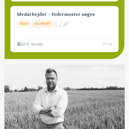
Medarbejder - fodermester søges
Kalve
Grovfoder
6270, Tønder
31. jul.