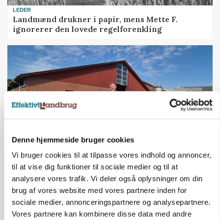
LEDER
Landmænd drukner i papir, mens Mette F.
ignorerer den lovede regelforenkling
Denne hjemmeside bruger cookies
Vi bruger cookies til at tilpasse vores indhold og annoncer,
KVÆG
til at vise dig funktioner til sociale medier og til at
500-600 køer i stort barmarksprojekt: Fra
analysere vores trafik. Vi deler også oplysninger om din
beskeden start til store drømme
brug af vores website med vores partnere inden for
sociale medier, annonceringspartnere og analysepartnere.
Vores partnere kan kombinere disse data med andre