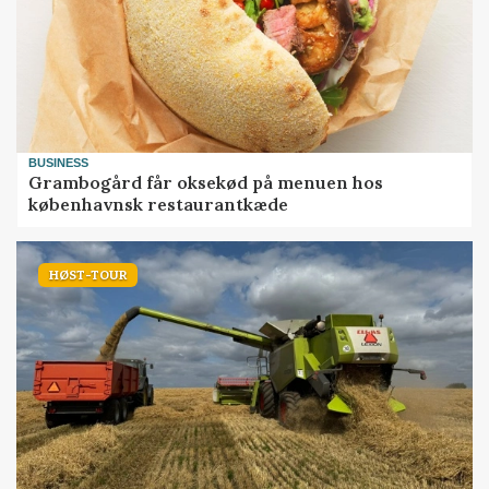
BUSINESS
Grambogård får oksekød på menuen hos
københavnsk restaurantkæde
HØST-TOUR