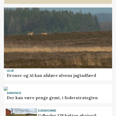
ULVE
Droner og AI kan afsløre ulvens jagtadfærd
ANNONCE
Der kan være penge gemt, i foderstrategien
EJENDOMME
Udbyder 128 hektar økojord: