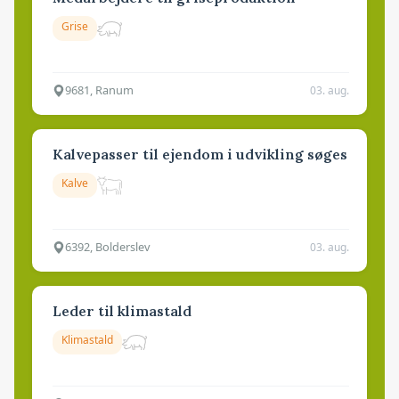
Grise
9681, Ranum
03. aug.
Kalvepasser til ejendom i udvikling søges
Kalve
6392, Bolderslev
03. aug.
Leder til klimastald
Klimastald