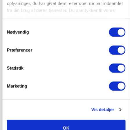
oplysninger, du har givet dem, eller som de har indsamlet
fra din brug af deres tjenester. Du samtykker til vores
cookies, hvis du fortsætter med at anvende vores
hjemmeside.
Samtykkevalg
Nødvendig
BUSINESS
Præferencer
Efter fire årtier: Familieejet vestjysk producent
af staldinventar får ny medejer
Statistik
Marketing
Vis detaljer
OK