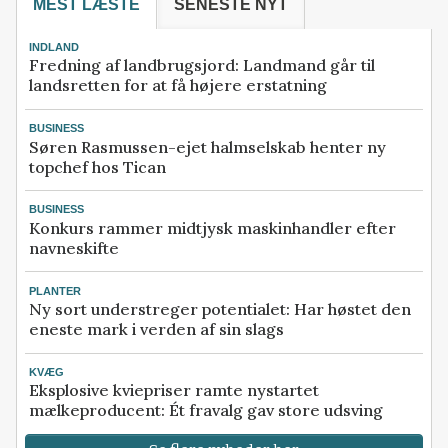
MEST LÆSTE
SENESTE NYT
INDLAND
Fredning af landbrugsjord: Landmand går til
landsretten for at få højere erstatning
BUSINESS
Søren Rasmussen-ejet halmselskab henter ny
topchef hos Tican
BUSINESS
Konkurs rammer midtjysk maskinhandler efter
navneskifte
PLANTER
Ny sort understreger potentialet: Har høstet den
eneste mark i verden af sin slags
KVÆG
Eksplosive kviepriser ramte nystartet
mælkeproducent: Ét fravalg gav store udsving