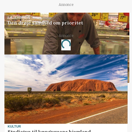
Annonce
LÆSERBREVE
Den drøje sandhed om prioritet
Annonce
Loading...
KULTUR
Studietur til kænguruens hjemland