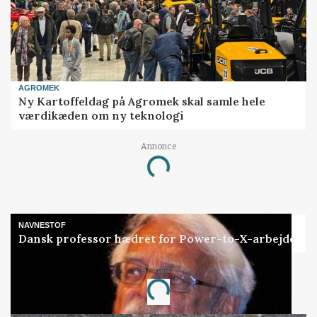
AGROMEK
Ny Kartoffeldag på Agromek skal samle hele
værdikæden om ny teknologi
Annonce
Loading...
NAVNESTOF
Dansk professor hædret for Power-to-X-arbejde
Annonce
Loading...