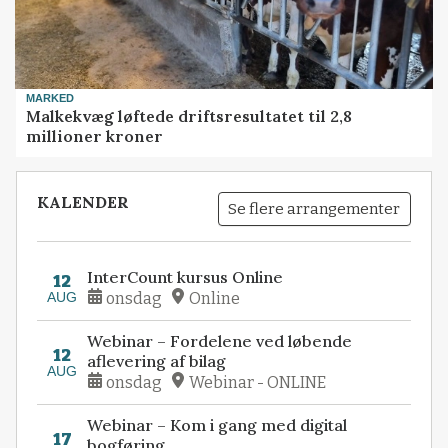
MARKED
Malkekvæg løftede driftsresultatet til 2,8
millioner kroner
KALENDER
Se flere arrangementer
InterCount kursus Online
12
AUG
onsdag
Online
Webinar – Fordelene ved løbende
12
aflevering af bilag
AUG
onsdag
Webinar - ONLINE
Webinar – Kom i gang med digital
17
bogføring