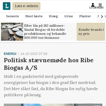
Læs e-avisen
LOGIN
MENU
Seneste
Mest læste
Kvæg
Grise
Planter
Mask
Efter lån på 182 millioner:
Sindal Biogas vil fordoble
Kendte brands i f
produktionen og behandle
ny pris
800.000 ton biomasse
ENERGI
14-10-2022 07:58
Politisk stævnemøde hos Ribe
Biogas A/S
Midt i en gaskrisetid med galoperende
energipriser har biogas i den grad fået medvind.
Det blev slået fast, da Ribe Biogas for nylig havde
politikere på besøg.