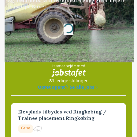
AgroMarkets: Mindre konkurrence giver højere
priser på Boxer
Annonce
Loading...
Jobs
i samarbejde med
81
ledige stillinger
Opret agent
Se alle jobs
Elevplads tilbydes ved Ringkøbing /
Trainee placement Ringkøbing
Grise