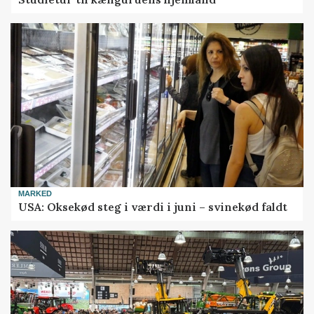
MARKED
USA: Oksekød steg i værdi i juni – svinekød faldt