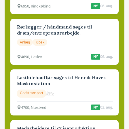
6950, Ringkøbing
06. aug.
NY
Rørlægger / håndmand søges til
dræn/entreprenørarbejde.
Anlæg
Kloak
4690, Haslev
06. aug.
NY
Lastbilchauffør søges til Henrik Haves
Maskinstation
Godstransport
4700, Næstved
03. aug.
NY
Medarbejdere til griseproduktion