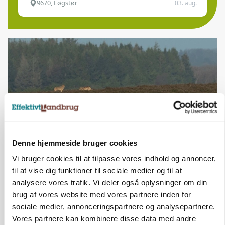
9670, Løgstør
03. aug.
Denne hjemmeside bruger cookies
Vi bruger cookies til at tilpasse vores indhold og annoncer,
ULVE
Droner og AI kan afsløre ulvens jagtadfærd
til at vise dig funktioner til sociale medier og til at
analysere vores trafik. Vi deler også oplysninger om din
brug af vores website med vores partnere inden for
sociale medier, annonceringspartnere og analysepartnere.
Vores partnere kan kombinere disse data med andre