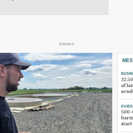
Annonce
MES
BUSIN
32.50
af la
sende
KVÆG
500-6
barm
start