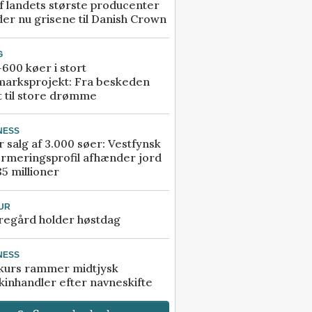
f landets største producenter
er nu grisene til Danish Crown
G
600 køer i stort
marksprojekt: Fra beskeden
t til store drømme
NESS
r salg af 3.000 søer: Vestfynsk
rmeringsprofil afhænder jord
85 millioner
UR
regård holder høstdag
NESS
kurs rammer midtjysk
inhandler efter navneskifte