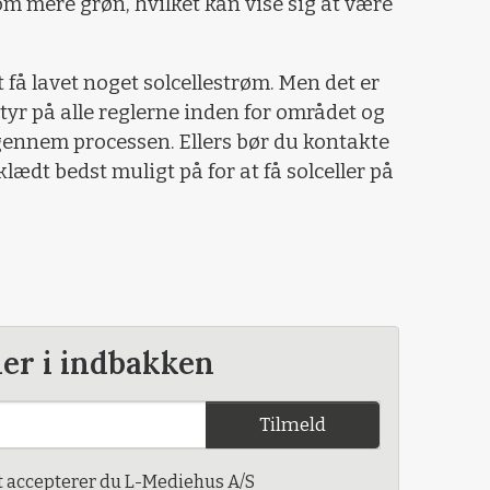
m mere grøn, hvilket kan vise sig at være
at få lavet noget solcellestrøm. Men det er
styr på alle reglerne inden for området og
igennem processen. Ellers bør du kontakte
klædt bedst muligt på for at få solceller på
der i indbakken
Tilmeld
t accepterer du L-Mediehus A/S