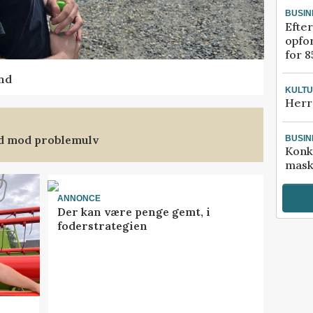
BUSIN
Efter
opfo
for 8
nd
KULT
Herr
nd mod problemulv
BUSIN
Konk
mask
ANNONCE
Der kan være penge gemt, i
foderstrategien