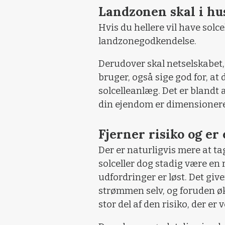
Landzonen skal i hu
Hvis du hellere vil have solc
landzonegodkendelse.
Derudover skal netselskabet,
bruger, også sige god for, at d
solcelleanlæg. Det er blandt 
din ejendom er dimensionere
Fjerner risiko og er
Der er naturligvis mere at tag
solceller dog stadig være en r
udfordringer er løst. Det gi
strømmen selv, og foruden ø
stor del af den risiko, der er