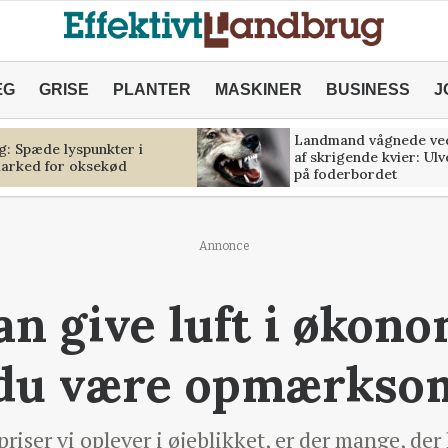
ÆG
GRISE
PLANTER
MASKINER
BUSINESS
J
Landmand vågnede ve
g: Spæde lyspunkter i
af skrigende kvier: Ul
marked for oksekød
på foderbordet
Annonce
an give luft i økon
l du være opmærkso
iser vi oplever i øjeblikket, er der mange, der 