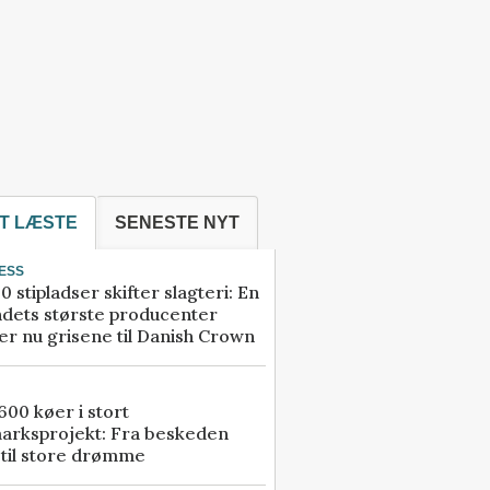
T LÆSTE
SENESTE NYT
ESS
0 stipladser skifter slagteri: En
ndets største producenter
r nu grisene til Danish Crown
00 køer i stort
arksprojekt: Fra beskeden
 til store drømme