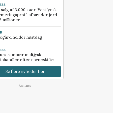
ESS
 salg af 3.000 søer: Vestfynsk
rmeringsprofil afhænder jord
5 millioner
UR
egård holder høstdag
ESS
urs rammer midtjysk
inhandler efter navneskifte
Se flere nyheder her
Annonce