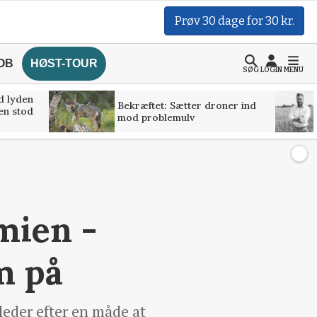
Prøv 30 dage for 30 kr.
OB
HØST-TOUR
SØG
LOGIN
MENU
d lyden
Bekræftet: Sætter droner ind
ven stod
mod problemulv
omien -
m på
leder efter en måde at