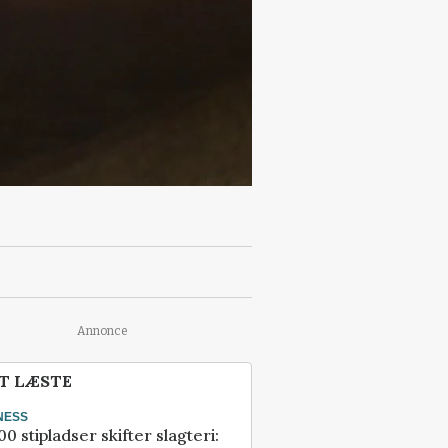
Annonce
T LÆSTE
NESS
00 stipladser skifter slagteri: