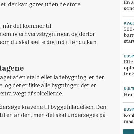
En a
et, der kan gøres uden de store
send
KVÆ
t, når det kommer til
500-
nemlig erhvervsbygninger, og derfor
bar
star
som du skal sætte dig ind i, før du kan
BUSI
Efte
tagene
opfo
for 
taget af en stald eller ladebygning, er der
 og det er ikke alle bygninger, der er
KULT
kstra vægt af solcellerne.
Her
ersøge kravene til byggetilladelsen. Den
BUSI
til en anden, men det skal undersøges på
Kon
mask