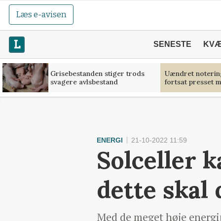
Læs e-avisen
SENESTE
KV
Grisebestanden stiger trods
Uændret noterin
svagere avlsbestand
fortsat presset 
ENERGI
21-10-2022 11:59
Solceller k
dette ska
Med de meget høje energipr