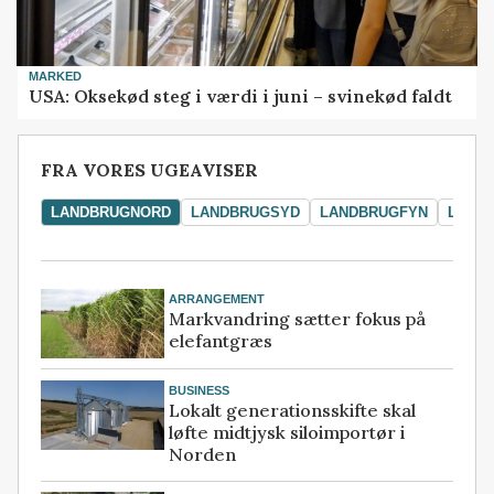
MARKED
USA: Oksekød steg i værdi i juni – svinekød faldt
FRA VORES UGEAVISER
LANDBRUGNORD
LANDBRUGSYD
LANDBRUGFYN
LAND
ARRANGEMENT
Markvandring sætter fokus på
elefantgræs
BUSINESS
Lokalt generationsskifte skal
løfte midtjysk siloimportør i
Norden