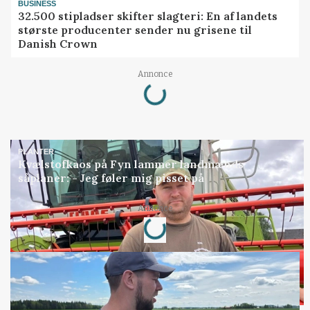
BUSINESS
32.500 stipladser skifter slagteri: En af landets
største producenter sender nu grisene til
Danish Crown
Loading...
Annonce
PLANTER
Kvælstofkaos på Fyn lammer landmænds
såplaner: - Jeg føler mig pisset på
Loading...
Annonce