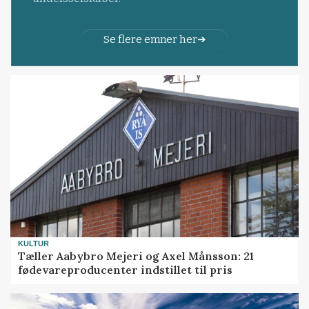
Se flere emner her
KULTUR
Tæller Aabybro Mejeri og Axel Månsson: 21
fødevareproducenter indstillet til pris