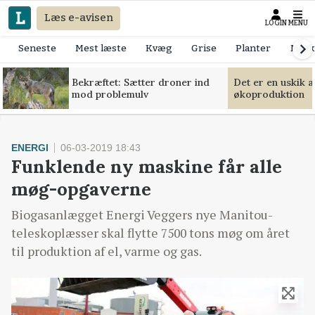
Læs e-avisen
LOGIN
MENU
Seneste
Mest læste
Kvæg
Grise
Planter
Mask
Bekræftet: Sætter droner ind
Det er en uskik 
mod problemulv
økoproduktion
ENERGI
06-03-2019 18:43
Funklende ny maskine får alle
møg-opgaverne
Biogasanlægget Energi Veggers nye Manitou-
teleskoplæsser skal flytte 7500 tons møg om året
til produktion af el, varme og gas.