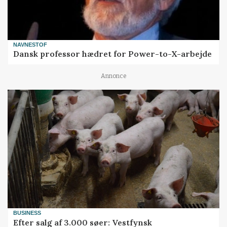
NAVNESTOF
Dansk professor hædret for Power-to-X-arbejde
Annonce
BUSINESS
Efter salg af 3.000 søer: Vestfynsk