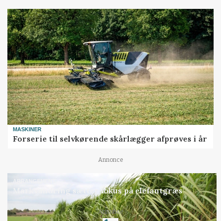
MASKINER
Forserie til selvkørende skårlægger afprøves i år
Annonce
ARRANGEMENT
Markvandring sætter fokus på elefantgræs
Loading...
Annonce