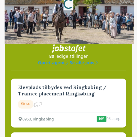
Loading...
Jobs
i samarbejde med
80
ledige stillinger
Opret agent
Se alle jobs
Elevplads tilbydes ved Ringkøbing /
Trainee placement Ringkøbing
Grise
6950, Ringkøbing
06. aug.
NY