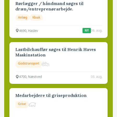
Rørlægger / håndmand søges til
dræn/entreprenørarbejde.
Anlæg
Kloak
4690, Haslev
06. aug.
NY
Lastbilchauffør søges til Henrik Haves
Maskinstation
Godstransport
4700, Næstved
03. aug.
Medarbejdere til griseproduktion
Grise