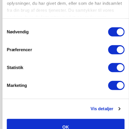
oplysninger, du har givet dem, eller som de har indsamlet
fra din brug af deres tjenester. Du samtykker til vores
cookies, hvis du fortsætter med at anvende vores
hjemmeside.
Samtykkevalg
Nødvendig
Præferencer
Statistik
INDLAND
Fredning binder landmands jord – kommunen
mangler stadig plejeplan
Marketing
Vis detaljer
OK