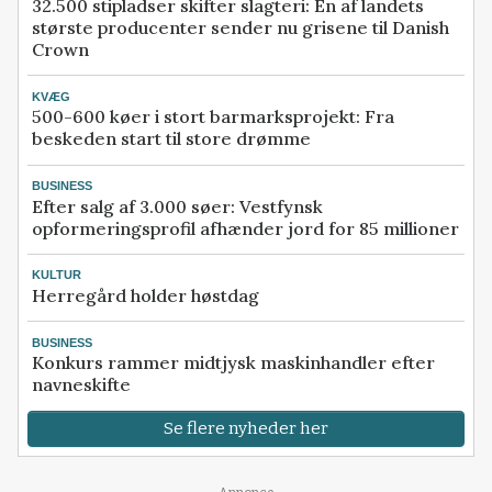
32.500 stipladser skifter slagteri: En af landets
største producenter sender nu grisene til Danish
Crown
KVÆG
500-600 køer i stort barmarksprojekt: Fra
beskeden start til store drømme
BUSINESS
Efter salg af 3.000 søer: Vestfynsk
opformeringsprofil afhænder jord for 85 millioner
KULTUR
Herregård holder høstdag
BUSINESS
Konkurs rammer midtjysk maskinhandler efter
navneskifte
Se flere nyheder her