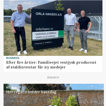
BUSINESS
Efter fire årtier: Familieejet vestjysk producent
af staldinventar får ny medejer
Annonce
KULTUR
Herregård holder høstdag
Annonce