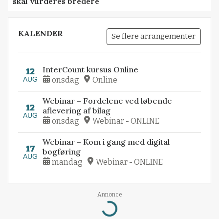
skal vurderes bredere
KALENDER
Se flere arrangementer
InterCount kursus Online
12
AUG
onsdag
Online
Webinar – Fordelene ved løbende
12
aflevering af bilag
AUG
onsdag
Webinar - ONLINE
Webinar – Kom i gang med digital
17
bogføring
AUG
mandag
Webinar - ONLINE
Annonce
Loading...