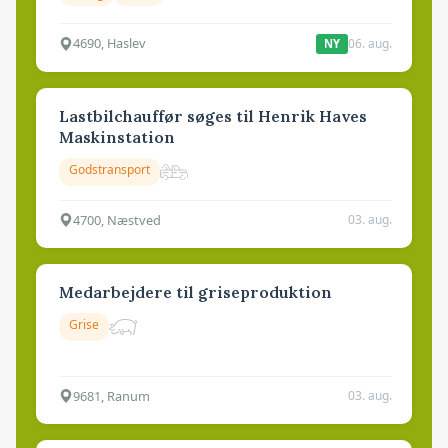
4690, Haslev
06. aug.
NY
Lastbilchauffør søges til Henrik Haves
Maskinstation
Godstransport
4700, Næstved
03. aug.
Medarbejdere til griseproduktion
Grise
9681, Ranum
03. aug.