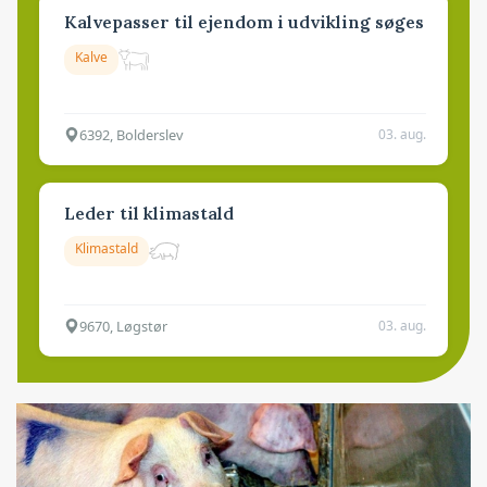
Kalvepasser til ejendom i udvikling søges
Kalve
6392, Bolderslev
03. aug.
Leder til klimastald
Klimastald
9670, Løgstør
03. aug.