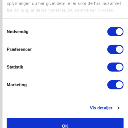
oplysninger, du har givet dem, eller som de har indsamlet
fra din brug af deres tjenester. Du samtykker til vores
cookies, hvis du fortsætter med at anvende vores
hjemmeside.
Samtykkevalg
Nødvendig
Præferencer
Statistik
MARKED
Grisenoteringen står stille
Marketing
Vis detaljer
OK