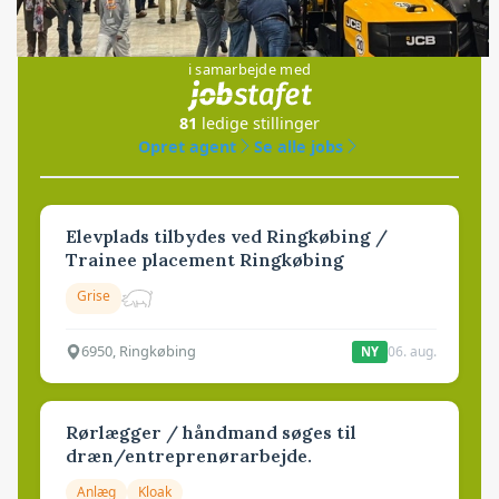
Jobs
i samarbejde med
81
ledige stillinger
Opret agent
Se alle jobs
Elevplads tilbydes ved Ringkøbing /
Trainee placement Ringkøbing
Grise
6950, Ringkøbing
06. aug.
NY
Rørlægger / håndmand søges til
dræn/entreprenørarbejde.
Anlæg
Kloak