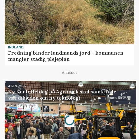
INDLAND
Fredning binder landmands jord – kommunen
mangler stadig plejeplan
Annonce
AGROMEK
Ny Kartoffeldag på Agromek skal samle hele
værdikæden om ny teknologi
Loading...
Annonce