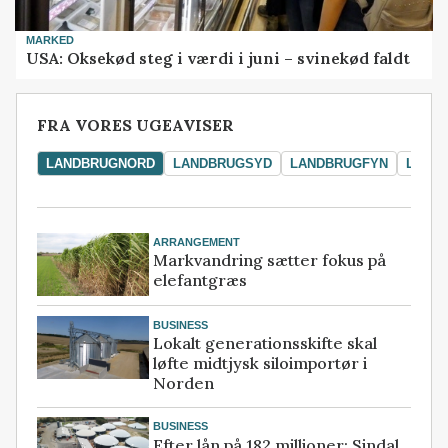
MARKED
USA: Oksekød steg i værdi i juni – svinekød faldt
FRA VORES UGEAVISER
LANDBRUGNORD
LANDBRUGSYD
LANDBRUGFYN
LAND
ARRANGEMENT
Markvandring sætter fokus på
elefantgræs
BUSINESS
Lokalt generationsskifte skal
løfte midtjysk siloimportør i
Norden
BUSINESS
Efter lån på 182 millioner: Sindal