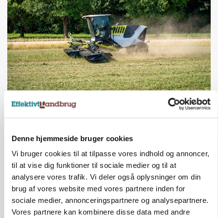
MASKINER
Forserie til selvkørende skårlægger afprøves i år
Annonce
Denne hjemmeside bruger cookies
Vi bruger cookies til at tilpasse vores indhold og annoncer,
ARRANGEMENT
Markvandring sætter fokus på elefantgræs
til at vise dig funktioner til sociale medier og til at
analysere vores trafik. Vi deler også oplysninger om din
Annonce
brug af vores website med vores partnere inden for
Loading...
sociale medier, annonceringspartnere og analysepartnere.
Vores partnere kan kombinere disse data med andre