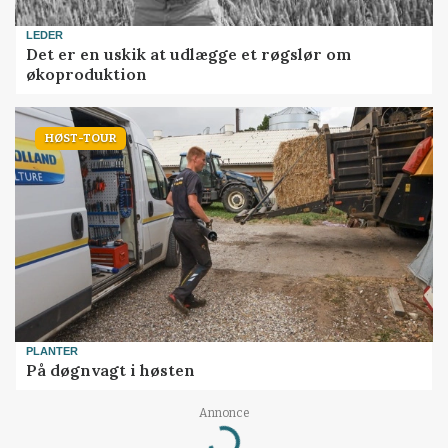
LEDER
Det er en uskik at udlægge et røgslør om
økoproduktion
HØST-TOUR
PLANTER
På døgnvagt i høsten
Annonce