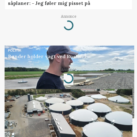
såplaner: - Jeg føler mig pisset på
Annonce
Loading...
POLITIK
Bønder holder vagt ved Rusland
Annonce
Loading...