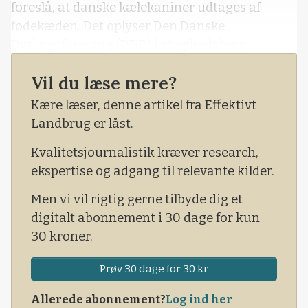
foreslå, at danske kælekaniner udtages af
fødekæden. Det oplyser Den Danske
Dyrlægeforening (DDD) i et nyhedsbrev.
Baggrunden er den nye EU-forordning for
Vil du læse mere?
veterinærmedicin, hvor producentens
Kære læser, denne artikel fra Effektivt
anvisning for brug af medicinen skal følges, og
Landbrug er låst.
hvor dyrlægen ikke - som tidligere dansk
praksis - må tage selvstændige, faglige
Kvalitetsjournalistik kræver research,
vurderinger.
ekspertise og adgang til relevante kilder.
Men vi vil rigtig gerne tilbyde dig et
digitalt abonnement i 30 dage for kun
30 kroner.
Prøv 30 dage for 30 kr
Allerede abonnement?
Log ind her