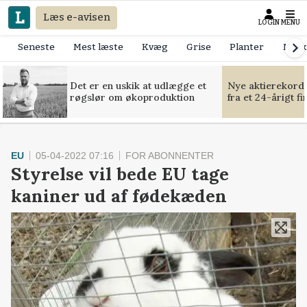
Læs e-avisen
LOGIN
MENU
Seneste
Mest læste
Kvæg
Grise
Planter
Mask
Det er en uskik at udlægge et
Nye aktierekorde
røgslør om økoproduktion
fra et 24-årigt f
EU
05-04-2022 07:16
FOR ABONNENTER
Styrelse vil bede EU tage
kaniner ud af fødekæden