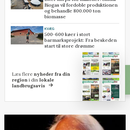
Biogas vil fordoble produktionen
og behandle 800.000 ton
biomasse
KVÆG
500-600 køer i stort
barmarksprojekt: Fra beskeden
start til store drømme
Læs flere
nyheder fra din
region
i din
lokale
landbrugsavis