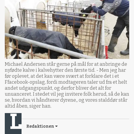
Michael Andersen står gerne på mål for at anbringe de
nyfødte kalve i kalvehytter den første tid. - Men jeg har
før oplevet, at det kan være svært at forklare det i et
Ffacebook-opslag, fordi modtageren taler ud fra et helt
andet udgangspunkt, og derfor bliver det alt for
unuanceret. I stedet vil jeg invitere folk herud, så de kan
se, hvordan vi håndterer dyrene,, og vores stalddør står
altid åben, siger han.
Redaktionen