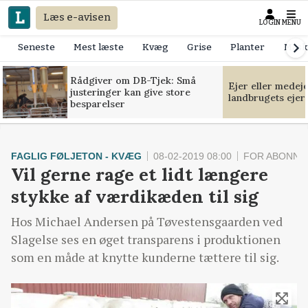
Læs e-avisen
LOGIN
MENU
Seneste
Mest læste
Kvæg
Grise
Planter
Mask
Rådgiver om DB-Tjek: Små
Ejer eller medej
justeringer kan give store
landbrugets ejer
besparelser
FAGLIG FØLJETON - KVÆG
08-02-2019 08:00
FOR ABONNE
Vil gerne rage et lidt længere
stykke af værdikæden til sig
Hos Michael Andersen på Tøvestensgaarden ved
Slagelse ses en øget transparens i produktionen
som en måde at knytte kunderne tættere til sig.