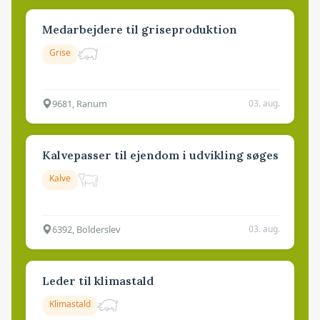
Medarbejdere til griseproduktion
Grise
9681, Ranum
03. aug.
Kalvepasser til ejendom i udvikling søges
Kalve
6392, Bolderslev
03. aug.
Leder til klimastald
Klimastald