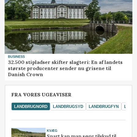
BUSINESS
32.500 stipladser skifter slagteri: En af landets
største producenter sender nu grisene til
Danish Crown
FRA VORES UGEAVISER
LANDBRUGNORD
LANDBRUGSYD
LANDBRUGFYN
LAND
KVÆG
Snart kan man søge tilskud til