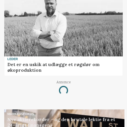
LEDER
Det er en uskik at udlægge et røgslør om
økoproduktion
Annonce
Loading...
MARKEDSFOKUS
Nye aktierekorder – og den brutale lektie fra et
24-årigt finansgeni