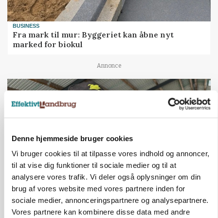
BUSINESS
Fra mark til mur: Byggeriet kan åbne nyt
marked for biokul
Annonce
Denne hjemmeside bruger cookies
Vi bruger cookies til at tilpasse vores indhold og annoncer,
til at vise dig funktioner til sociale medier og til at
analysere vores trafik. Vi deler også oplysninger om din
brug af vores website med vores partnere inden for
POLITIK
sociale medier, annonceringspartnere og analysepartnere.
»Nu stopper I«: Landbrugsdebattør og
Vores partnere kan kombinere disse data med andre
protestgruppe vil demonstrere mod ny