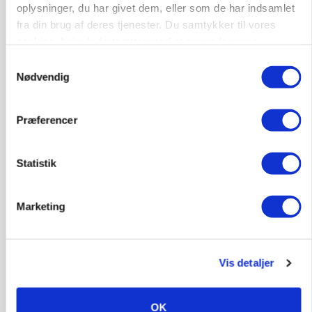
oplysninger, du har givet dem, eller som de har indsamlet
gødskningslov
fra din brug af deres tjenester. Du samtykker til vores
cookies, hvis du fortsætter med at anvende vores
Annonce
hjemmeside.
Samtykkevalg
KVÆG
Nødvendig
Snart kan man søge tilskud til naturprojekter
Annonce
Præferencer
Loading...
Statistik
Marketing
Vis detaljer
OK