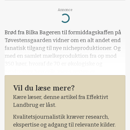
Annonce
Loading...
Brød fra Bilka Bageren til formiddagskaffen på
Tøvestensgaarden vidner om en alt andet end
fanatisk tilgang til nye nicheproduktioner. Og
med en samlet mælkeproduktion fra op mod
350 køer, hvoraf de 70 er økologiske og
producerer hømælk, mens resten er
konventionelle, er der både en velbegrundet
Vil du læse mere?
tvivl og ambitiøs tilgang til
husdyrproduktionens placering i samfundet i
Kære læser, denne artikel fra Effektivt
de kommende årtier.
Landbrug er låst.
- Jeg ved med mig selv, at jeg
Kvalitetsjournalistik kræver research,
ekspertise og adgang til relevante kilder.