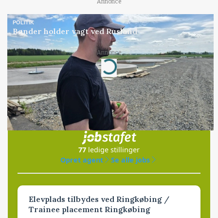
Annonce
POLITIK
Bønder holder vagt ved Rusland
Annonce
Loading...
Jobs
i samarbejde med
77
ledige stillinger
Opret agent
Se alle jobs
Elevplads tilbydes ved Ringkøbing /
Trainee placement Ringkøbing