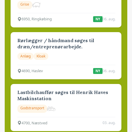
Grise
6950, Ringkøbing
06. aug.
NY
Rørlægger / håndmand søges til
dræn/entreprenørarbejde.
Anlæg
Kloak
4690, Haslev
06. aug.
NY
Lastbilchauffør søges til Henrik Haves
Maskinstation
Godstransport
4700, Næstved
03. aug.