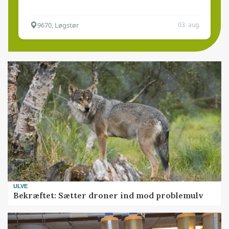
9670, Løgstør
03. aug.
ULVE
Bekræftet: Sætter droner ind mod problemulv