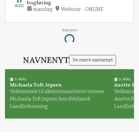
17
bogføring
AUG
mandag
Webinar - ONLINE
Annonce
Loading...
NAVNENYT
Se mere navnenyt
3. AUG.
3. AUG.
Michaela Toft Jepsen
Anette Pl
Velkommen til økonomiassistent trainee
Velkommen 
Michaela Toft Jepsen hos Østdansk
Anette Pl
Landboforening
Landbofor