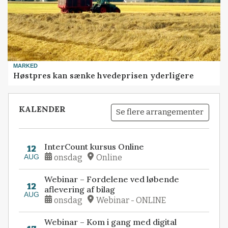
MARKED
Høstpres kan sænke hvedeprisen yderligere
KALENDER
Se flere arrangementer
InterCount kursus Online
12
AUG
onsdag
Online
Webinar – Fordelene ved løbende
12
aflevering af bilag
AUG
onsdag
Webinar - ONLINE
Webinar – Kom i gang med digital