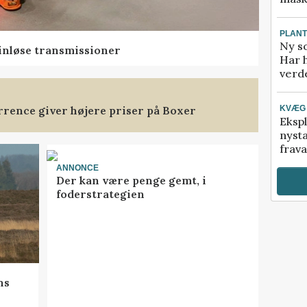
PLAN
Ny so
rinløse transmissioner
Har 
verde
rence giver højere priser på Boxer
KVÆG
Ekspl
nyst
frava
ANNONCE
Der kan være penge gemt, i
foderstrategien
ns