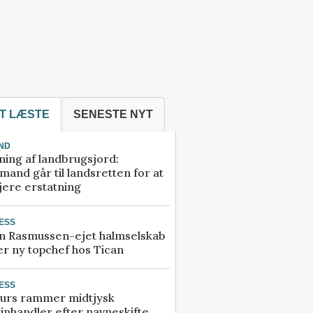
T LÆSTE
SENESTE NYT
ND
ning af landbrugsjord:
and går til landsretten for at
jere erstatning
ESS
n Rasmussen-ejet halmselskab
r ny topchef hos Tican
ESS
urs rammer midtjysk
inhandler efter navneskifte