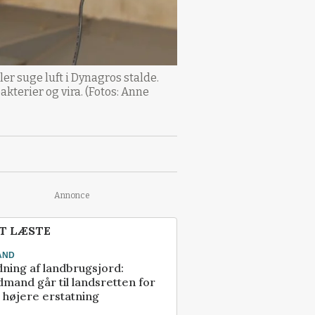
er suge luft i Dynagros stalde.
akterier og vira. (Fotos: Anne
Annonce
T LÆSTE
AND
ning af landbrugsjord:
mand går til landsretten for
å højere erstatning