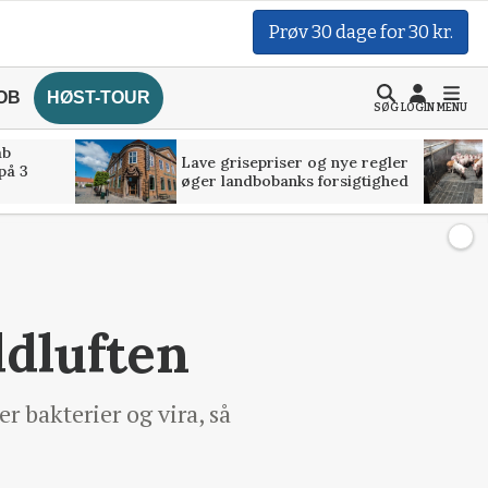
Prøv 30 dage for 30 kr.
OB
HØST-TOUR
SØG
LOGIN
MENU
åb
Lave grisepriser og nye regler
på 3
øger landbobanks forsigtighed
ldluften
r bakterier og vira, så