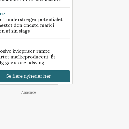
TER
rt understreger potentialet:
høstet den eneste mark i
n af sin slags
osive kviepriser ramte
artet mælkeproducent: Ét
lg gav store udsving
Se flere nyheder her
Annonce