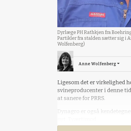
Dyrlæge PH Rathkjen fra Boehringer
Partikler fra stalden sætter sig i 
Wolfenberg)
Anne Wolfenberg
Ligesom det er virkelighed 
svineproducenter i denne ti
at sanere for PRRS.
Dynagro er også kendetegnet 
nyt. Tværtimod.