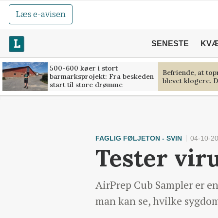
Læs e-avisen
SENESTE
KV
500-600 køer i stort
Befriende, at to
barmarksprojekt: Fra beskeden
blevet klogere. D
start til store drømme
FAGLIG FØLJETON - SVIN
04-10-20
Tester viru
AirPrep Cub Sampler er en 
man kan se, hvilke sygdom