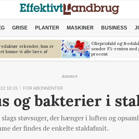
ÆG
GRISE
PLANTER
MASKINER
BUSINESS
J
Olieprisfald og fredsh
predaktør erkender, hun er
sender F5-renten ned 
et kunne vi alle lære af
procent
Annonce
22 10:15
FOR ABONNENTER
s og bakterier i sta
slags støvsuger, der hænger i luften og opsamle
me der findes de enkelte staldafsnit.