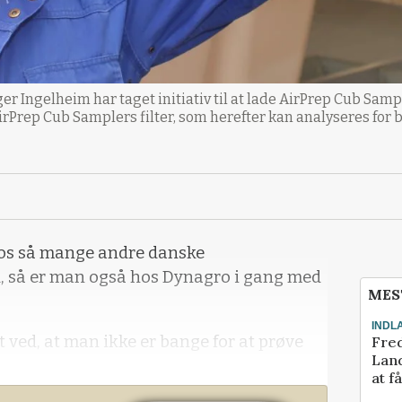
 Ingelheim har taget initiativ til at lade AirPrep Cub Sampl
AirPrep Cub Samplers filter, som herefter kan analyseres for b
hos så mange andre danske
d, så er man også hos Dynagro i gang med
MES
INDL
ved, at man ikke er bange for at prøve
Fred
Land
at f