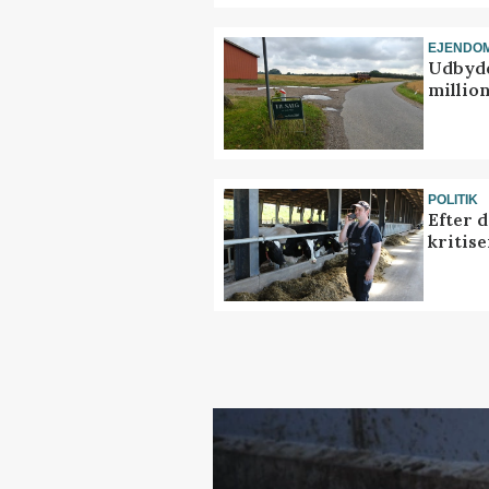
EJENDO
Udbyde
million
POLITIK
Efter 
kritis