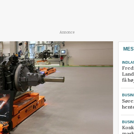
Annonce
MES
INDLA
Fred
Landm
få hø
BUSIN
Søre
hente
BUSIN
Konk
mask