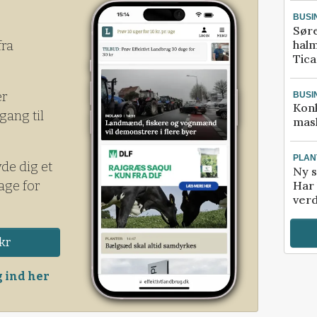
BUSI
Sør
halm
fra
Tic
er
BUSI
Kon
gang til
mask
PLAN
yde dig et
Ny s
age for
Har 
verd
kr
 ind her