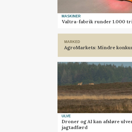
MASKINER
Valtra-fabrik runder 1.000 t
MARKED
AgroMarkets: Mindre konkur
ULVE
Droner og AI kan afsløre ulve
jagtadfærd