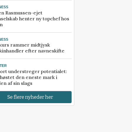
NESS
en Rasmussen-ejet
selskab henter ny topchef hos
an
NESS
kurs rammer midtjysk
inhandler efter navneskifte
TER
ort understreger potentialet:
høstet den eneste mark i
en af sin slags
Se flere nyheder her