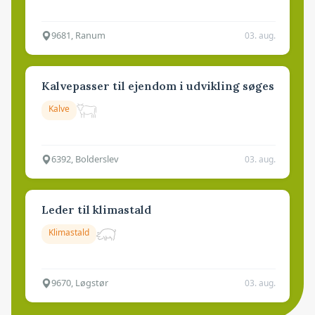
9681, Ranum
03. aug.
Kalvepasser til ejendom i udvikling søges
Kalve
6392, Bolderslev
03. aug.
Leder til klimastald
Klimastald
9670, Løgstør
03. aug.