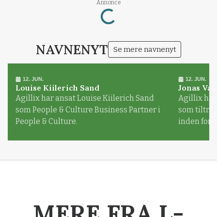
Loading...
Annonce
NAVNENYT
Se mere navnenyt
12. JUN.
12. JUN.
Louise Kiilerich Sand
Jonas Val
Agillix har ansat Louise Kiilerich Sand
Agillix har
som People & Culture Business Partner i
som tiltr
People & Culture.
inden for
MERE FRA L-