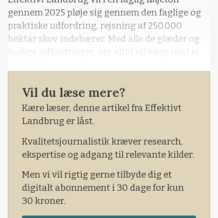
gennem 2025 pløje sig gennem den faglige og
praktiske udfordring, rejsning af 250.000
hektar skov indebærer. Med alle de glæder og
faglige udfordringer, der altid vil være med et
så ambitiøst projekt, som at ændre det danske
landskab.
Vil du læse mere?
Kære læser, denne artikel fra Effektivt
Landbrug er låst.
Kvalitetsjournalistik kræver research,
ekspertise og adgang til relevante kilder.
Men vi vil rigtig gerne tilbyde dig et
digitalt abonnement i 30 dage for kun
30 kroner.