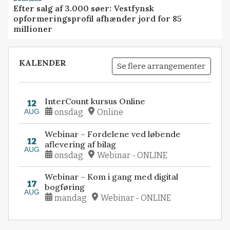
Efter salg af 3.000 søer: Vestfynsk
opformeringsprofil afhænder jord for 85
millioner
KALENDER
Se flere arrangementer
InterCount kursus Online
12
AUG
onsdag
Online
Webinar – Fordelene ved løbende
12
aflevering af bilag
AUG
onsdag
Webinar - ONLINE
Webinar – Kom i gang med digital
17
bogføring
AUG
mandag
Webinar - ONLINE