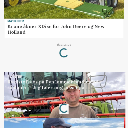
MASKINER
Krone åbner XDisc for John Deere og New
Holland
Loading...
Annonce
PLANTER
Kvælstofkaos på Fyn lammer landmænds
såplaner: - Jeg føler mig pisset på
Loading...
Annonce