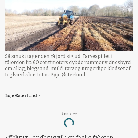
Så smukt tager den rå jord sig ud. Farvespillet i
råjorden fra 60 centimeters dybde rummer vidnesbyrd
om allag, blegsand, muld, tørv og uregerlige klodser af
teglværksler. Fotos: Bøje Østerlund
Bøje Østerlund
Annonce
Loading...
Effektivt Landbrug vil i en faglig føljeton