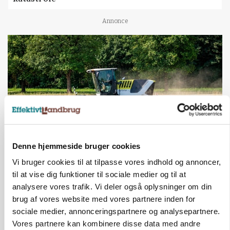
Annonce
Denne hjemmeside bruger cookies
MASKINER
Vi bruger cookies til at tilpasse vores indhold og annoncer,
Forserie til selvkørende skårlægger afprøves i år
til at vise dig funktioner til sociale medier og til at
analysere vores trafik. Vi deler også oplysninger om din
Annonce
brug af vores website med vores partnere inden for
sociale medier, annonceringspartnere og analysepartnere.
ARRANGEMENT
Markvandring sætter fokus på elefantgræs
Vores partnere kan kombinere disse data med andre