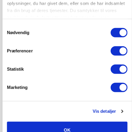
Loading...
oplysninger, du har givet dem, eller som de har indsamlet
Annonce
fra din brug af deres tjenester. Du samtykker til vores
cookies, hvis du fortsætter med at anvende vores
hjemmeside.
Samtykkevalg
Nødvendig
Præferencer
Statistik
Marketing
MARKED
Grisenoteringen står stille
Vis detaljer
OK