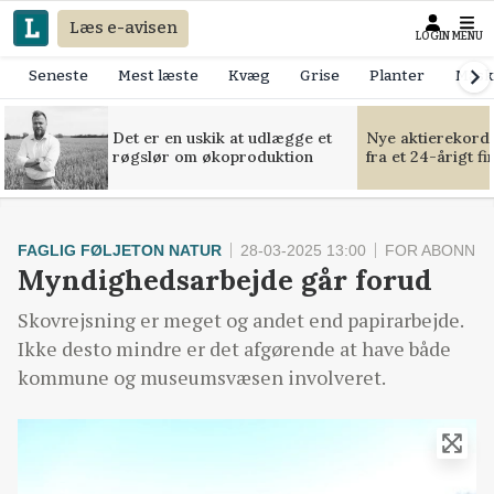
Læs e-avisen
LOGIN
MENU
Seneste
Mest læste
Kvæg
Grise
Planter
Mask
Det er en uskik at udlægge et
Nye aktierekorde
røgslør om økoproduktion
fra et 24-årigt f
FAGLIG FØLJETON NATUR
28-03-2025 13:00
FOR ABONNE
Myndighedsarbejde går forud
Skovrejsning er meget og andet end papirarbejde.
Ikke desto mindre er det afgørende at have både
kommune og museumsvæsen involveret.