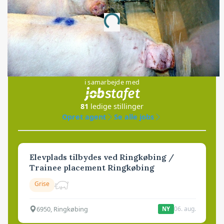
Annonce
Loading...
Jobs
i samarbejde med
81
ledige stillinger
Opret agent
Se alle jobs
Elevplads tilbydes ved Ringkøbing /
Trainee placement Ringkøbing
Grise
6950, Ringkøbing
06. aug.
NY