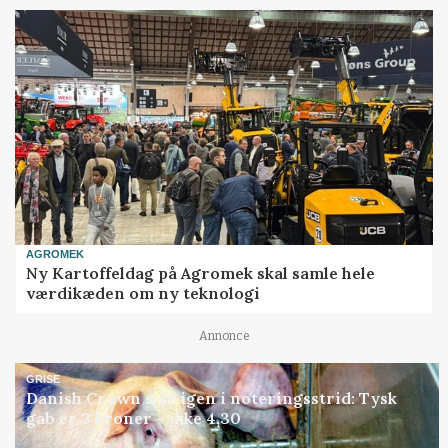
AGROMEK
Ny Kartoffeldag på Agromek skal samle hele
værdikæden om ny teknologi
Annonce
GRISE
Danish Crown slår igen i noteringsstrid: Tysk
gab er 3 kroner – ikke 4,30