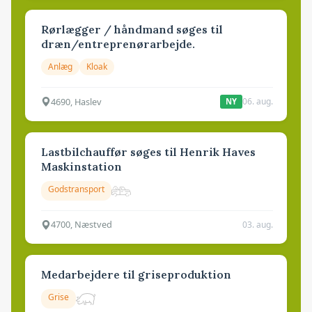
Rørlægger / håndmand søges til
dræn/entreprenørarbejde.
Anlæg
Kloak
4690, Haslev
06. aug.
NY
Lastbilchauffør søges til Henrik Haves
Maskinstation
Godstransport
4700, Næstved
03. aug.
Medarbejdere til griseproduktion
Grise