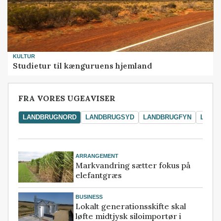
KULTUR
Studietur til kænguruens hjemland
FRA VORES UGEAVISER
LANDBRUGNORD
LANDBRUGSYD
LANDBRUGFYN
LAND
ARRANGEMENT
Markvandring sætter fokus på
elefantgræs
BUSINESS
Lokalt generationsskifte skal
løfte midtjysk siloimportør i