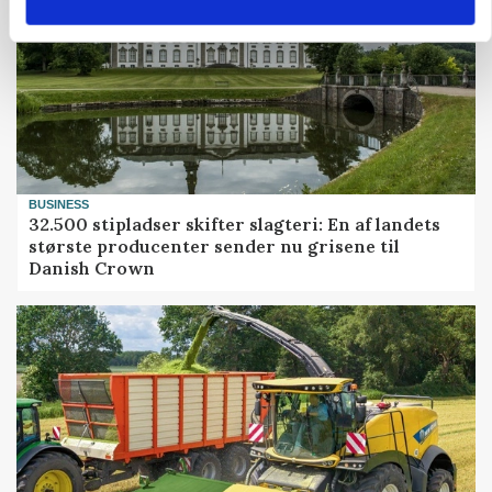
BUSINESS
32.500 stipladser skifter slagteri: En af landets
største producenter sender nu grisene til
Danish Crown