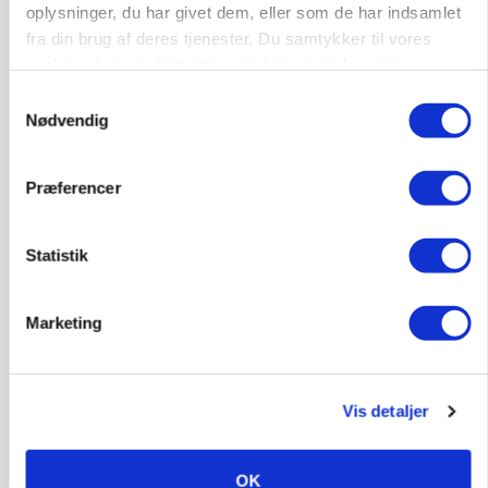
oplysninger, du har givet dem, eller som de har indsamlet
fra din brug af deres tjenester. Du samtykker til vores
cookies, hvis du fortsætter med at anvende vores
hjemmeside.
Samtykkevalg
PLANTER
Nødvendig
På døgnvagt i høsten
Loading...
Annonce
Præferencer
Statistik
Marketing
Vis detaljer
OK