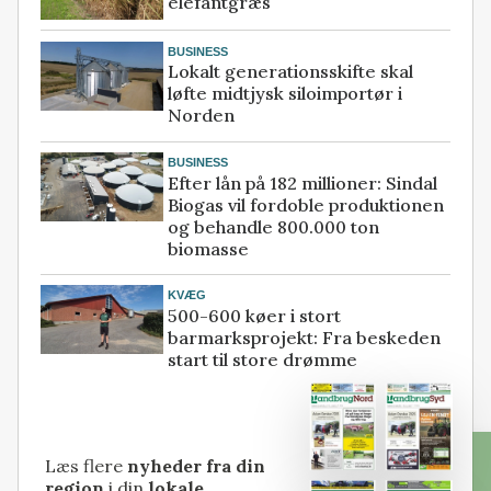
elefantgræs
BUSINESS
Lokalt generationsskifte skal
løfte midtjysk siloimportør i
Norden
BUSINESS
Efter lån på 182 millioner: Sindal
Biogas vil fordoble produktionen
og behandle 800.000 ton
biomasse
KVÆG
500-600 køer i stort
barmarksprojekt: Fra beskeden
start til store drømme
Læs flere
nyheder fra din
region
i din
lokale