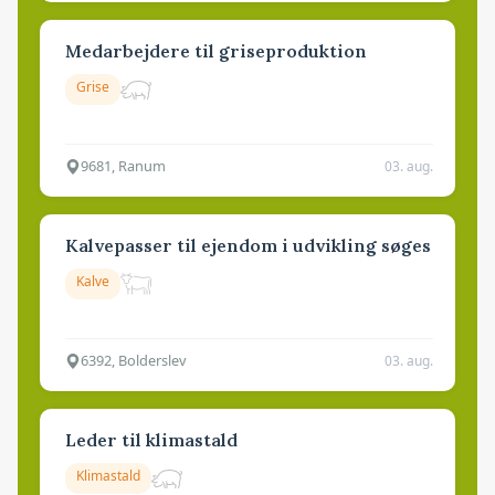
Medarbejdere til griseproduktion
Grise
9681, Ranum
03. aug.
Kalvepasser til ejendom i udvikling søges
Kalve
6392, Bolderslev
03. aug.
Leder til klimastald
Klimastald