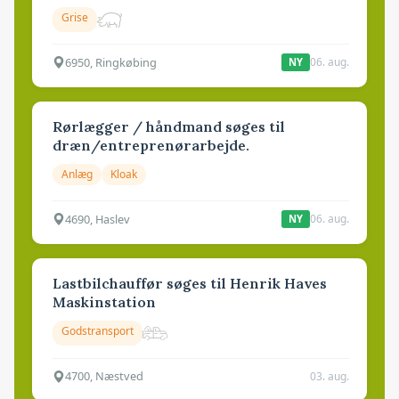
Grise
6950, Ringkøbing
06. aug.
NY
Rørlægger / håndmand søges til
dræn/entreprenørarbejde.
Anlæg
Kloak
4690, Haslev
06. aug.
NY
Lastbilchauffør søges til Henrik Haves
Maskinstation
Godstransport
4700, Næstved
03. aug.