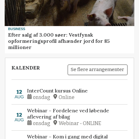
BUSINESS
Efter salg af 3.000 søer: Vestfynsk
opformeringsprofil afhænder jord for 85
millioner
KALENDER
Se flere arrangementer
InterCount kursus Online
12
AUG
onsdag
Online
Webinar – Fordelene ved løbende
12
aflevering af bilag
AUG
onsdag
Webinar - ONLINE
Webinar – Kom i gang med digital