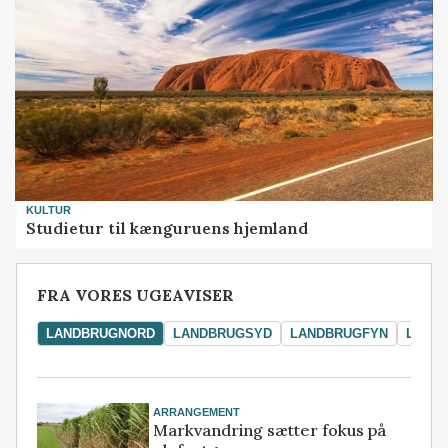
KULTUR
Studietur til kænguruens hjemland
FRA VORES UGEAVISER
LANDBRUGNORD
LANDBRUGSYD
LANDBRUGFYN
LAND
ARRANGEMENT
Markvandring sætter fokus på