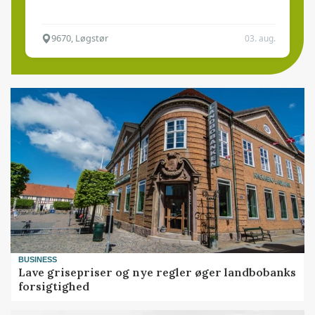
9670, Løgstør
03. aug.
BUSINESS
Lave grisepriser og nye regler øger landbobanks
forsigtighed