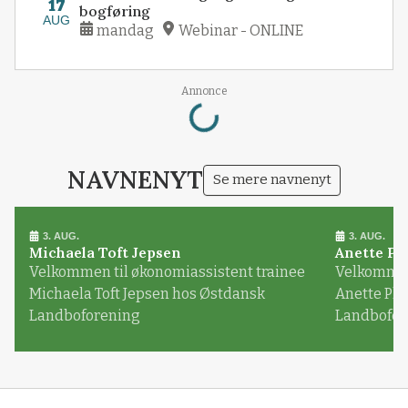
17
bogføring
AUG
mandag
Webinar - ONLINE
Loading...
Annonce
NAVNENYT
Se mere navnenyt
3. AUG.
3. AUG.
Michaela Toft Jepsen
Anette Pl
Velkommen til økonomiassistent trainee
Velkommen 
Michaela Toft Jepsen hos Østdansk
Anette Pl
Landboforening
Landbofor