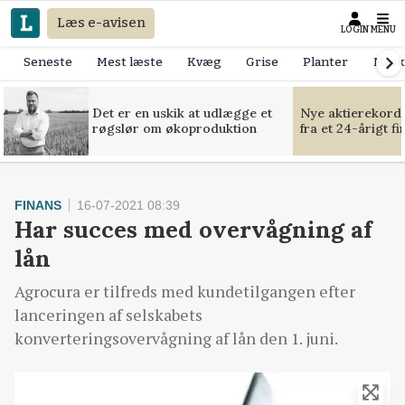
Læs e-avisen
LOGIN
MENU
Seneste
Mest læste
Kvæg
Grise
Planter
Mask
Det er en uskik at udlægge et
Nye aktierekorde
røgslør om økoproduktion
fra et 24-årigt f
FINANS
16-07-2021 08:39
Har succes med overvågning af
lån
Agrocura er tilfreds med kundetilgangen efter
lanceringen af selskabets
konverteringsovervågning af lån den 1. juni.