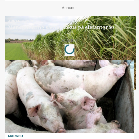
Annonce
ARRANGEMENT
Markvandring sætter fokus på elefantgræs
Loading...
Annonce
MARKED