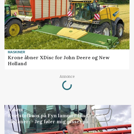
MASKINER
Krone åbner XDisc for John Deere og New
Holland
Loading...
Annonce
PLANTER
Kvælstofkaos på Fyn lammer landmænds
såplaner: - Jeg føler mig pisset på