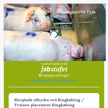
GRISE
Danish Crown slår igen i noteringsstrid: Tysk
gab er 3 kroner – ikke 4,30
Annonce
Loading...
Jobs
i samarbejde med
81
ledige stillinger
Opret agent
Se alle jobs
Elevplads tilbydes ved Ringkøbing /
Trainee placement Ringkøbing