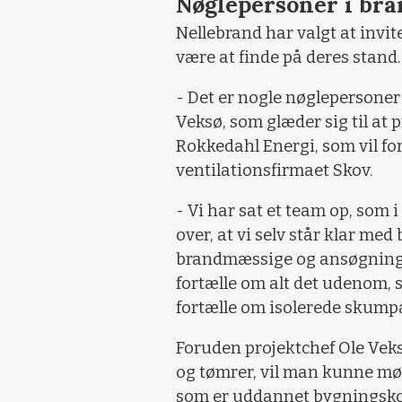
Nøglepersoner i br
Nellebrand har valgt at invit
være at finde på deres stand.
- Det er nogle nøglepersoner
Veksø, som glæder sig til at 
Rokkedahl Energi, som vil fo
ventilationsfirmaet Skov.
- Vi har sat et team op, som 
over, at vi selv står klar me
brandmæssige og ansøgningm
fortælle om alt det udenom, s
fortælle om isolerede skump
Foruden projektchef Ole Vek
og tømrer, vil man kunne mø
som er uddannet bygningskon