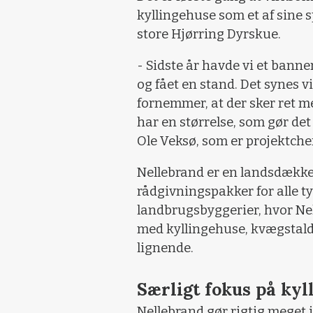
kyllingehuse som et af sine 
store Hjørring Dyrskue.
- Sidste år havde vi et banner
og fået en stand. Det synes vi
fornemmer, at der sker ret m
har en størrelse, som gør det
Ole Veksø, som er projektche
Nellebrand er en landsdække
rådgivningspakker for alle t
landbrugsbyggerier, hvor Ne
med kyllingehuse, kvægstald
lignende.
Særligt fokus på ky
Nellebrand gør rigtig meget i