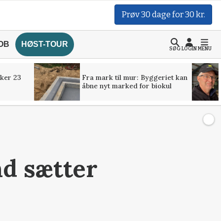
Prøv 30 dage for 30 kr.
OB
HØST-TOUR
SØG
LOGIN
MENU
ker 23
Fra mark til mur: Byggeriet kan
åbne nyt marked for biokul
nd sætter