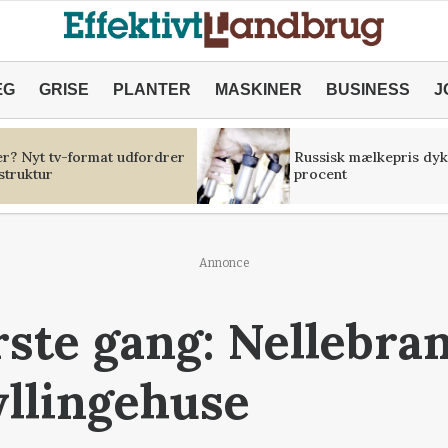
ÆG
GRISE
PLANTER
MASKINER
BUSINESS
J
er? Nyt tv-format udfordrer
Russisk mælkepris dyk
struktur
procent
Annonce
rste gang: Nellebra
yllingehuse