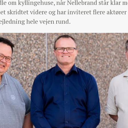
le om kyllingehuse, når Nellebrand står klar me
t skridtet videre og har inviteret flere aktører
ejledning hele vejen rund.