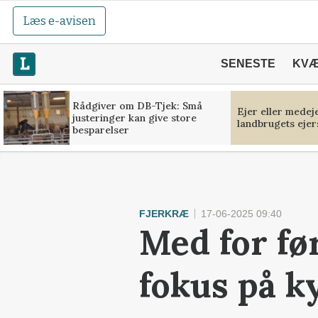
Læs e-avisen
SENESTE
KV
Rådgiver om DB-Tjek: Små
Ejer eller medej
justeringer kan give store
landbrugets ejer
besparelser
FJERKRÆ
17-06-2025 09:40
Med for fø
fokus på k