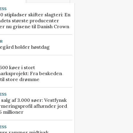
ESS
0 stipladser skifter slagteri: En
ndets største producenter
r nu grisene til Danish Crown
UR
egård holder høstdag
00 køer i stort
arksprojekt: Fra beskeden
 til store drømme
ESS
 salg af 3.000 søer: Vestfynsk
rmeringsprofil afhænder jord
5 millioner
ESS
urs rammer midtjysk