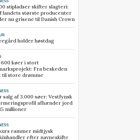
NESS
00 stipladser skifter slagteri:
f landets største producenter
er nu grisene til Danish Crown
UR
regård holder høstdag
G
600 køer i stort
marksprojekt: Fra beskeden
t til store drømme
NESS
r salg af 3.000 søer: Vestfynsk
rmeringsprofil afhænder jord
85 millioner
NESS
kurs rammer midtjysk
inhandler efter navneskifte