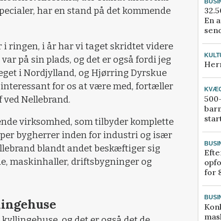
BUSI
32.5
specialer, har en stand på det kommende
En a
send
 i ringen, i år har vi taget skridtet videre
KULT
 var på sin plads, og det er også fordi jeg
Her
eget i Nordjylland, og Hjørring Dyrskue
 interessant for os at være med, fortæller
KVÆ
500-
f ved Nellebrand.
bar
star
nde virksomhed, som tilbyder komplette
yper bygherrer inden for industri og især
BUSI
llebrand blandt andet beskæftiger sig
Efte
e, maskinhaller, driftsbygninger og
opfo
for 
BUSI
llingehuse
Kon
mask
 kyllingehuse, og det er også det de