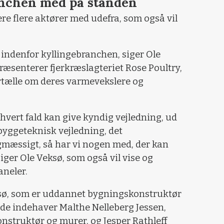
anchen med på standen
ere flere aktører med udefra, som også vil
 indenfor kyllingebranchen, siger Ole
præsenterer fjerkræslagteriet Rose Poultry,
rtælle om deres varmevekslere og
i hvert fald kan give kyndig vejledning, ud
d byggeteknisk vejledning, det
æssigt, så har vi nogen med, der kan
iger Ole Veksø, som også vil vise og
aneler.
sø, som er uddannet bygningskonstruktør
de indehaver Malthe Nelleberg Jessen,
struktør og murer, og Jesper Rathleff