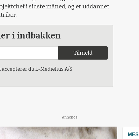
ojektchef i sidste måned, og er uddannet
riker.
der i indbakken
Tilmeld
t accepterer du L-Mediehus A/S
Annonce
MES