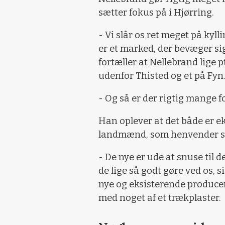
sætter fokus på i Hjørring.
- Vi slår os ret meget på kyll
er et marked, der bevæger sig
fortæller at Nellebrand lige p
udenfor Thisted og et på Fyn
- Og så er der rigtig mange f
Han oplever at det både er e
landmænd, som henvender s
- De nye er ude at snuse til de
de lige så godt gøre ved os, 
nye og eksisterende producen
med noget af et trækplaster.