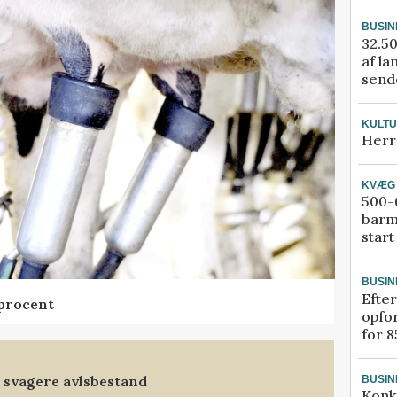
BUSIN
32.50
af la
sende
KULT
Herr
KVÆG
500-6
barm
start
BUSIN
Efter
 procent
opfo
for 8
 svagere avlsbestand
BUSIN
Konk