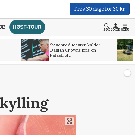
Prøv 30 dage for 30 kr.
OB
HØST-TOUR
SØG
LOGIN
MENU
Svineproducenter kalder
Danish Crowns pris en
katastrofe
kylling