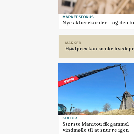
MARKEDSFOKUS
Nye aktierekorder – og den bru
MARKED
Høstpres kan sænke hvedepr
KULTUR
Største Manitou fik gammel
vindmølle til at snurre igen