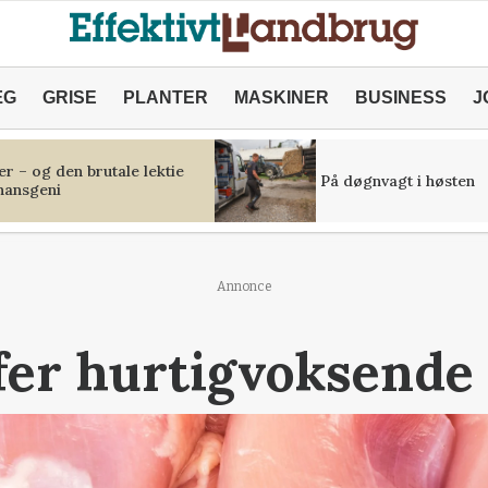
ÆG
GRISE
PLANTER
MASKINER
BUSINESS
J
r – og den brutale lektie
På døgnvagt i høsten
inansgeni
Annonce
fer hurtigvoksende 