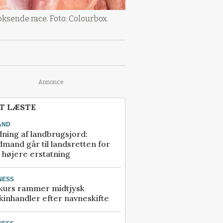
ksende race. Foto: Colourbox.
Annonce
T LÆSTE
AND
ning af landbrugsjord:
mand går til landsretten for
å højere erstatning
NESS
kurs rammer midtjysk
inhandler efter navneskifte