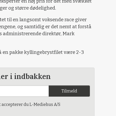
eksperter en høj pris for det med svækket
ger og større dødelighed.
ftet til en langsomt voksende race giver
engene, og samtidig er det nemt at forstå
s administrerende direktør, Mark
å en pakke kyllingebrystfilet være 2-3
der i indbakken
Tilmeld
t accepterer du L-Mediehus A/S