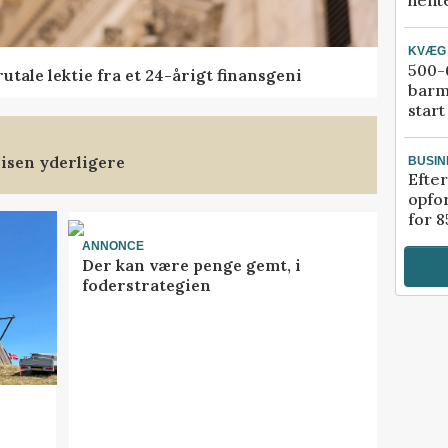
hente
KVÆG
500-6
tale lektie fra et 24-årigt finansgeni
barm
start
isen yderligere
BUSIN
Efter
opfo
for 8
ANNONCE
Der kan være penge gemt, i
foderstrategien