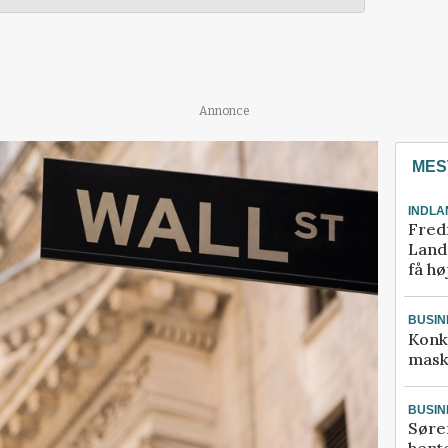
Annonce
MES
INDLA
Fred
Landm
få hø
BUSIN
Konk
mask
BUSIN
Søre