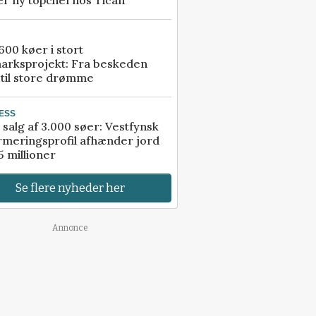
r ny topchef hos Tican
00 køer i stort
arksprojekt: Fra beskeden
 til store drømme
ESS
 salg af 3.000 søer: Vestfynsk
rmeringsprofil afhænder jord
5 millioner
Se flere nyheder her
Annonce