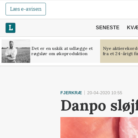
Læs e-avisen
SENESTE
KV
Det er en uskik at udlægge et
Nye aktierekorde
røgslør om økoproduktion
fra et 24-årigt f
FJERKRÆ
20-04-2020 10:55
Danpo sløj