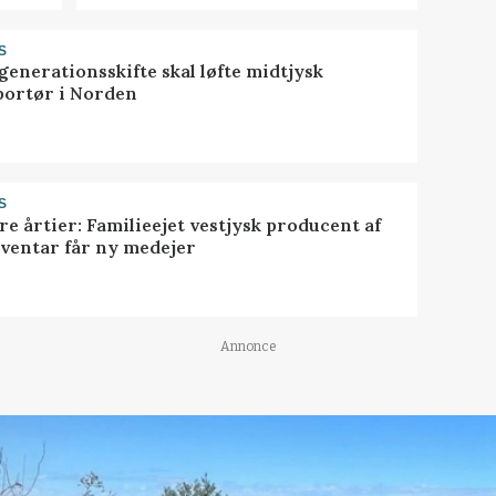
S
generationsskifte skal løfte midtjysk
portør i Norden
S
ire årtier: Familieejet vestjysk producent af
nventar får ny medejer
Annonce