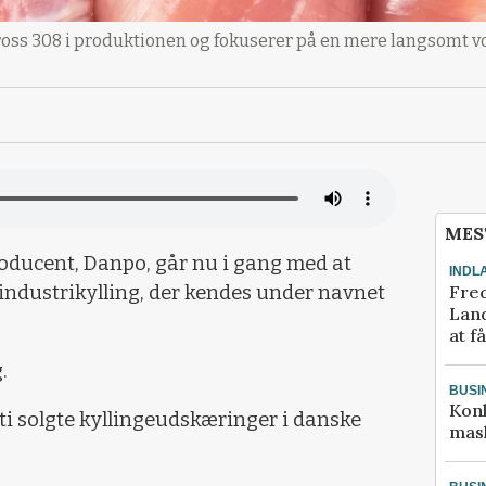
oss 308 i produktionen og fokuserer på en mere langsomt vo
MES
oducent, Danpo, går nu i gang med at
INDL
Fred
industrikylling, der kendes under navnet
Land
at f
.
BUSI
Kon
 ti solgte kyllingeudskæringer i danske
mask