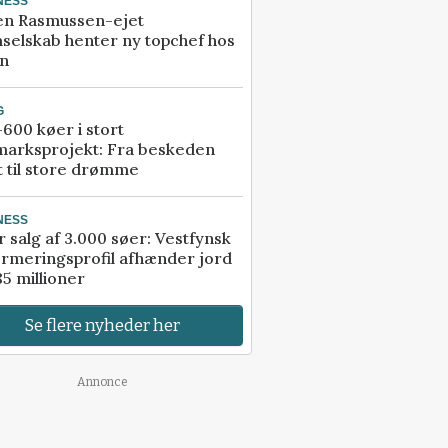
NESS
en Rasmussen-ejet
selskab henter ny topchef hos
an
G
600 køer i stort
marksprojekt: Fra beskeden
t til store drømme
NESS
r salg af 3.000 søer: Vestfynsk
rmeringsprofil afhænder jord
85 millioner
Se flere nyheder her
Annonce