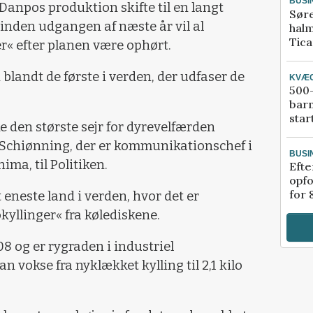
BUSI
af Danpos produktion skifte til en langt
Sør
 inden udgangen af næste år vil al
halm
Tic
r« efter planen være ophørt.
landt de første i verden, der udfaser de
KVÆ
500-
bar
star
 den største sejr for dyrevelfærden
Schiønning, der er kommunikationschef i
BUSI
ma, til Politiken.
Efte
opfo
for 
 eneste land i verden, hvor det er
okyllinger« fra kølediskene.
08 og er rygraden i industriel
n vokse fra nyklækket kylling til 2,1 kilo