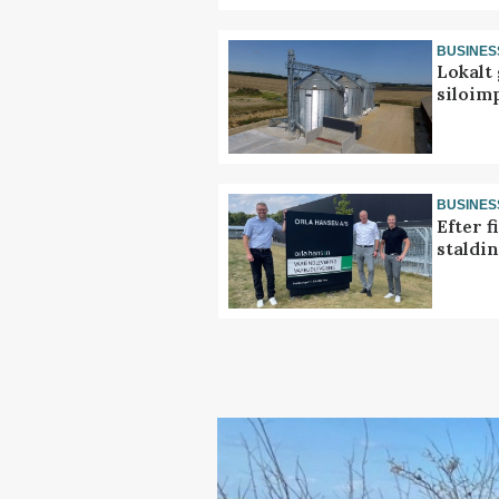
BUSINES
Lokalt 
siloim
BUSINES
Efter f
staldi