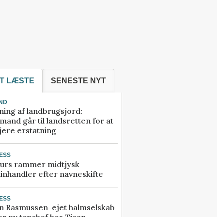
T LÆSTE
SENESTE NYT
ND
ning af landbrugsjord:
and går til landsretten for at
jere erstatning
ESS
urs rammer midtjysk
inhandler efter navneskifte
ESS
n Rasmussen-ejet halmselskab