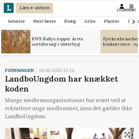
Læs e-avisen
LOGIN
MENU
Seneste
Mest læste
Kvæg
Grise
Planter
Mask
KWS Rallys topper årets
Fjerkræbranchen:
sortsforsøg i vinterbyg
konkurrence- og
FORENINGER
06-02-2025 22:14
LandboUngdom har knækket
koden
Mange medlemsorganisationer har svært ved at
rekruttere unge medlemmer, men det gælder ikke
LandboUngdom.