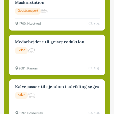
Maskinstation
Godstransport
4700, Næstved
03. aug.
Medarbejdere til griseproduktion
Grise
9681, Ranum
03. aug.
Kalvepasser til ejendom i udvikling søges
Kalve
6392, Bolderslev
03. aug.