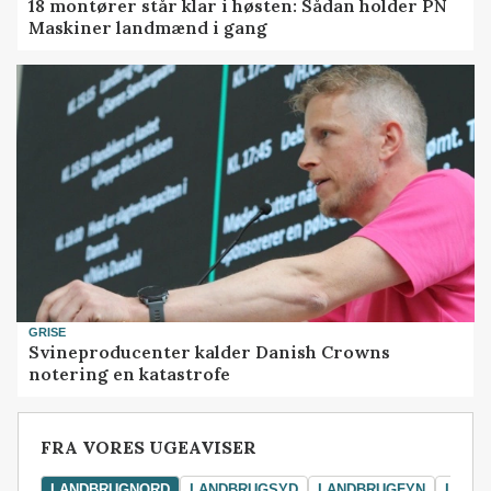
18 montører står klar i høsten: Sådan holder PN
Maskiner landmænd i gang
GRISE
Svineproducenter kalder Danish Crowns
notering en katastrofe
FRA VORES UGEAVISER
LANDBRUGNORD
LANDBRUGSYD
LANDBRUGFYN
LAND