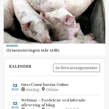
MARKED
Grisenoteringen står stille
KALENDER
Se flere arrangementer
InterCount kursus Online
12
AUG
onsdag
Online
Webinar – Fordelene ved løbende
12
aflevering af bilag
AUG