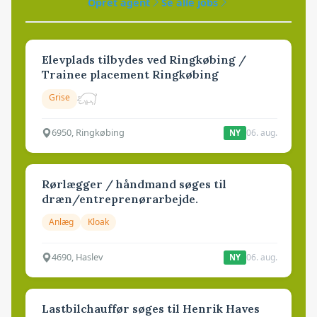
Opret agent
Se alle jobs
Elevplads tilbydes ved Ringkøbing /
Trainee placement Ringkøbing
Grise
6950, Ringkøbing
06. aug.
NY
Rørlægger / håndmand søges til
dræn/entreprenørarbejde.
Anlæg
Kloak
4690, Haslev
06. aug.
NY
Lastbilchauffør søges til Henrik Haves