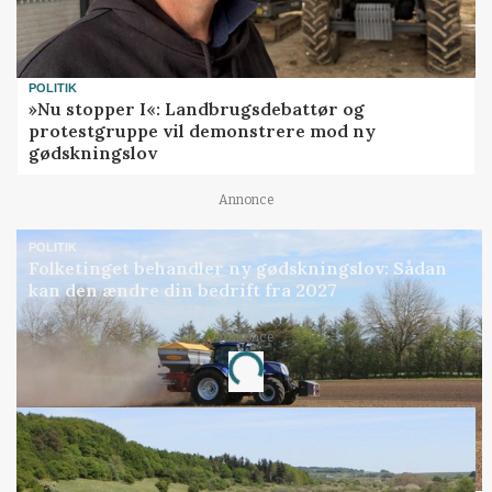
POLITIK
»Nu stopper I«: Landbrugsdebattør og
protestgruppe vil demonstrere mod ny
gødskningslov
Annonce
POLITIK
Folketinget behandler ny gødskningslov: Sådan
kan den ændre din bedrift fra 2027
Annonce
Loading...