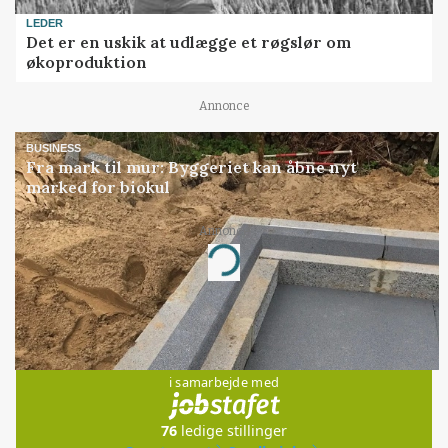
LEDER
Det er en uskik at udlægge et røgslør om
økoproduktion
Annonce
BUSINESS
Fra mark til mur: Byggeriet kan åbne nyt
marked for biokul
Annonce
Loading...
Jobs
i samarbejde med
76
ledige stillinger