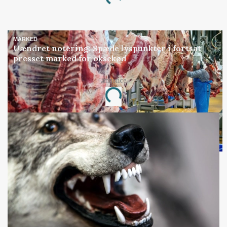
Loading...
MARKED
Uændret notering: Spæde lyspunkter i fortsat
presset marked for oksekød
Annonce
Loading...