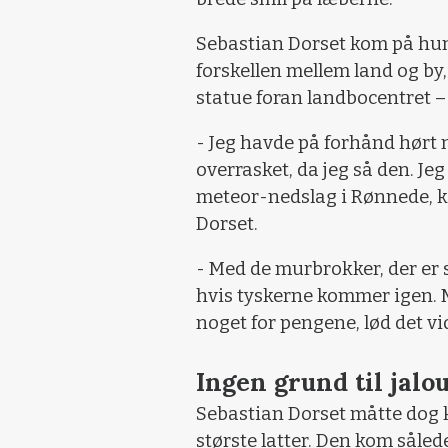
Sebastian Dorset kom på hum
forskellen mellem land og by
statue foran landbocentret – 
- Jeg havde på forhånd hørt n
overrasket, da jeg så den. Jeg
meteor-nedslag i Rønnede, ko
Dorset.
- Med de murbrokker, der er s
hvis tyskerne kommer igen. Ma
noget for pengene, lød det vi
Ingen grund til jalou
Sebastian Dorset måtte dog k
største latter. Den kom sålede