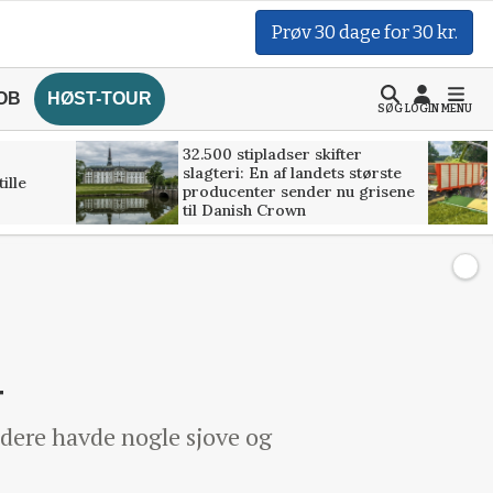
Prøv 30 dage for 30 kr.
OB
HØST-TOUR
SØG
LOGIN
MENU
32.500 stipladser skifter
slagteri: En af landets største
ille
producenter sender nu grisene
til Danish Crown
l
ere havde nogle sjove og