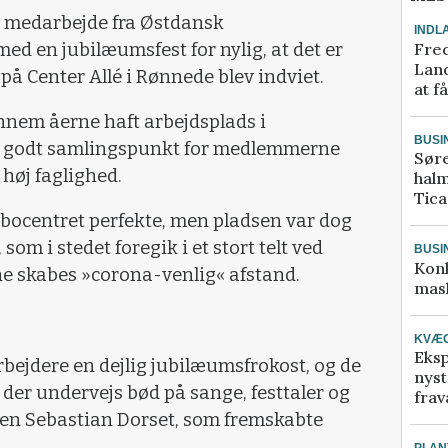
 medarbejde fra Østdansk
INDL
Fred
d en jubilæumsfest for nylig, at det er
Land
 på Center Allé i Rønnede blev indviet.
at f
nem åerne haft arbejdsplads i
BUSI
t godt samlingspunkt for medlemmerne
Sør
høj faglighed.
halm
Tic
dbocentret perfekte, men pladsen var dog
som i stedet foregik i et stort telt ved
BUSI
Kon
ne skabes »corona-venlig« afstand.
mask
KVÆ
Eksp
ejdere en dejlig jubilæumsfrokost, og de
nyst
 der undervejs bød på sange, festtaler og
frav
n Sebastian Dorset, som fremskabte
PLAN