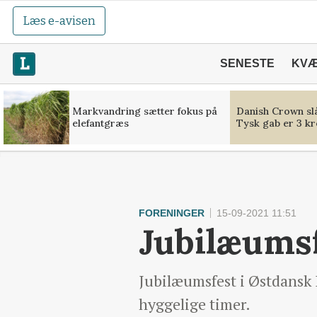
Læs e-avisen
SENESTE
KV
Markvandring sætter fokus på
Danish Crown slå
elefantgræs
Tysk gab er 3 kr
FORENINGER
15-09-2021 11:51
Jubilæumsf
Jubilæumsfest i Østdansk
hyggelige timer.