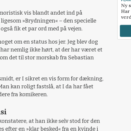
Ny s
Har 
oristisk vis blandt andet ind på
verd
, ligesom »Brydningen« – den specielle
også fik et par ord med på vejen.
oget om en status hos jer. Jeg blev dog
 har nemlig ikke hørt, at der har været et
m det til stor morskab fra Sebastian
midt, er I sikret en vis form for dækning,
n kan roligt fastslå, at I da har fået
dere fra komikeren.
si
onstatere, at han ikke selv stod for den
s efter en »klar besked« fra en kvinde i