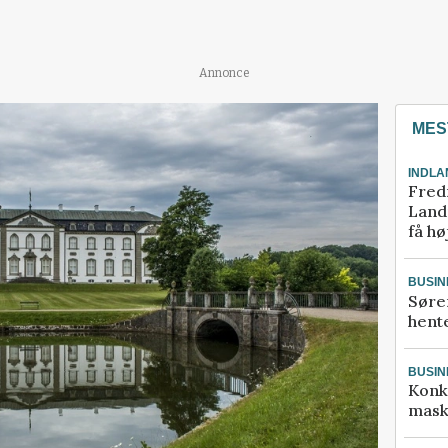
Annonce
MES
INDLA
Fred
Landm
få hø
BUSIN
Søre
hente
BUSIN
Konk
mask