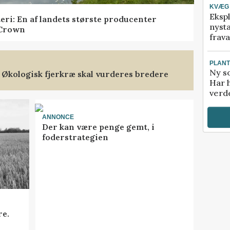
KVÆG
Ekspl
teri: En af landets største producenter
nyst
 Crown
frava
PLAN
Ny so
 Økologisk fjerkræ skal vurderes bredere
Har 
verde
ANNONCE
Der kan være penge gemt, i
foderstrategien
re.