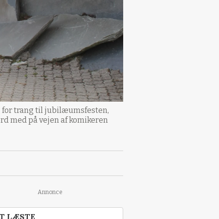
 for trang til jubilæumsfesten,
r ord med på vejen af komikeren
Annonce
T LÆSTE