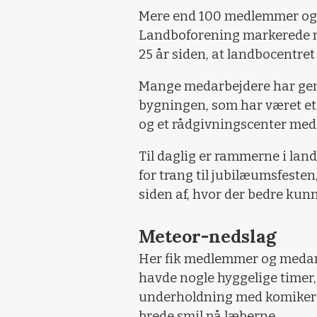
Mere end 100 medlemmer og
Landboforening markerede me
25 år siden, at landbocentret
Mange medarbejdere har gen
bygningen, som har været e
og et rådgivningscenter med 
Til daglig er rammerne i lan
for trang til jubilæumsfesten, 
siden af, hvor der bedre kun
Meteor-nedslag
Her fik medlemmer og medarb
havde nogle hyggelige timer,
underholdning med komikere
brede smil på læberne.