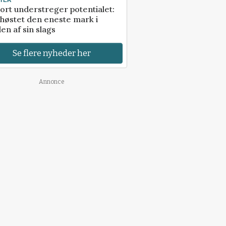
ort understreger potentialet:
høstet den eneste mark i
en af sin slags
Se flere nyheder her
Annonce