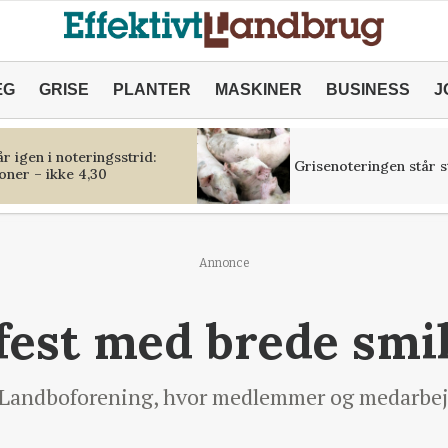
ÆG
GRISE
PLANTER
MASKINER
BUSINESS
J
r igen i noteringsstrid:
Grisenoteringen står st
oner – ikke 4,30
Annonce
est med brede smi
 Landboforening, hvor medlemmer og medarbejd