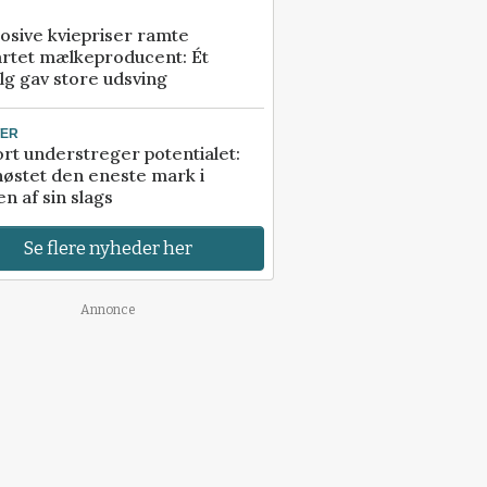
osive kviepriser ramte
artet mælkeproducent: Ét
lg gav store udsving
TER
rt understreger potentialet:
høstet den eneste mark i
n af sin slags
Se flere nyheder her
Annonce