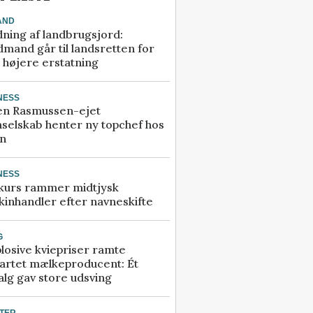
AND
ning af landbrugsjord:
mand går til landsretten for
å højere erstatning
NESS
en Rasmussen-ejet
selskab henter ny topchef hos
an
NESS
kurs rammer midtjysk
inhandler efter navneskifte
G
losive kviepriser ramte
artet mælkeproducent: Ét
alg gav store udsving
TER