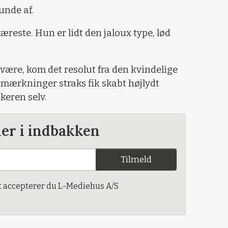
runde af.
kæreste. Hun er lidt den jaloux type, lød
 være, kom det resolut fra den kvindelige
mærkninger straks fik skabt højlydt
ikeren selv.
der i indbakken
Tilmeld
t accepterer du L-Mediehus A/S