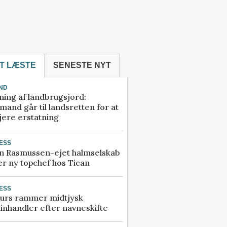
T LÆSTE
SENESTE NYT
ND
ning af landbrugsjord:
and går til landsretten for at
jere erstatning
ESS
n Rasmussen-ejet halmselskab
r ny topchef hos Tican
ESS
urs rammer midtjysk
inhandler efter navneskifte