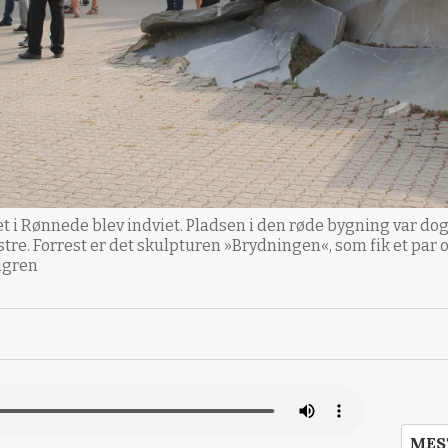
et i Rønnede blev indviet. Pladsen i den røde bygning var dog
venstre. Forrest er det skulpturen »Brydningen«, som fik et pa
llgren
MES